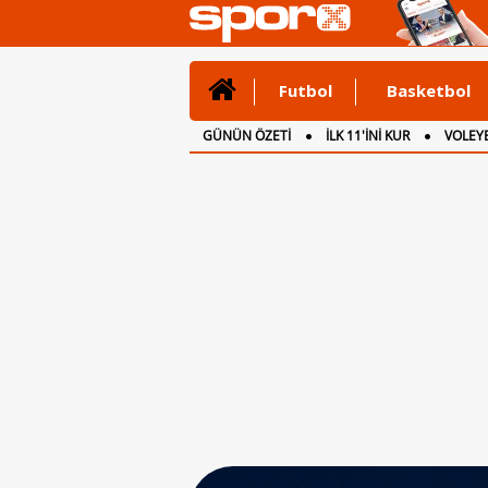
Futbol
Basketbol
GÜNÜN ÖZETİ
İLK 11'İNİ KUR
VOLEYB
CANLI ANLATIM
İNGİLTERE