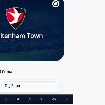
ltenham Town
26 Cuma
Dış Saha
B
M
A
Y
AV
P