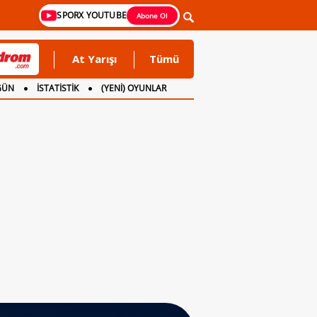
SPORX YOUTUBE
Abone Ol
At Yarışı
Tümü
GÜN
İSTATİSTİK
(YENİ) OYUNLAR