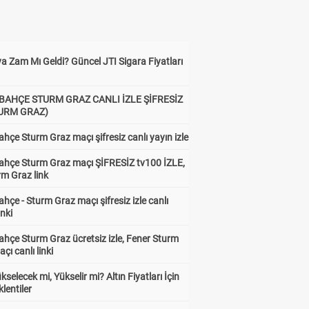
a Zam Mı Geldi? Güncel JTI Sigara Fiyatları
BAHÇE STURM GRAZ CANLI İZLE ŞİFRESİZ
TURM GRAZ)
hçe Sturm Graz maçı şifresiz canlı yayın izle
ahçe Sturm Graz maçı ŞİFRESİZ tv100 İZLE,
rm Graz link
hçe - Sturm Graz maçı şifresiz izle canlı
inki
hçe Sturm Graz ücretsiz izle, Fener Sturm
çı canlı linki
ükselecek mi, Yükselir mi? Altın Fiyatları İçin
lentiler