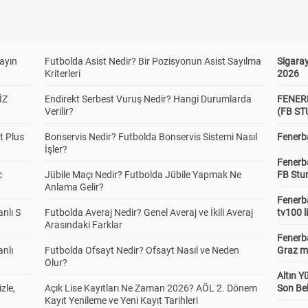
yayın
Futbolda Asist Nedir? Bir Pozisyonun Asist Sayılma
Sigaray
Kriterleri
2026
İZ
Endirekt Serbest Vuruş Nedir? Hangi Durumlarda
FENER
Verilir?
(FB S
t Plus
Bonservis Nedir? Futbolda Bonservis Sistemi Nasıl
Fenerba
İşler?
Fenerb
c
Jübile Maçı Nedir? Futbolda Jübile Yapmak Ne
FB Stu
Anlama Gelir?
Fenerba
anlı S
Futbolda Averaj Nedir? Genel Averaj ve İkili Averaj
tv100 l
Arasındaki Farklar
Fenerba
anlı
Futbolda Ofsayt Nedir? Ofsayt Nasıl ve Neden
Graz ma
Olur?
Altın Y
zle,
Açık Lise Kayıtları Ne Zaman 2026? AÖL 2. Dönem
Son Bek
Kayıt Yenileme ve Yeni Kayıt Tarihleri