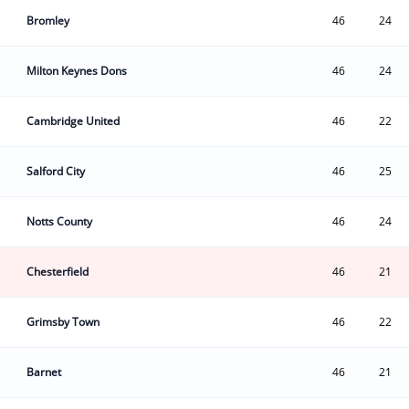
Bromley
46
24
Milton Keynes Dons
46
24
Cambridge United
46
22
Salford City
46
25
Notts County
46
24
Chesterfield
46
21
Grimsby Town
46
22
Barnet
46
21