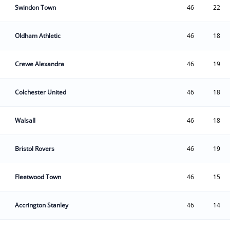
Swindon Town
46
22
Oldham Athletic
46
18
Crewe Alexandra
46
19
Colchester United
46
18
Walsall
46
18
Bristol Rovers
46
19
Fleetwood Town
46
15
Accrington Stanley
46
14