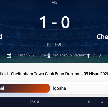
MS
1 - 0
d
Che
(İY : 1-0)
03 Nisan 2026 Cuma
SMH Group Stadium
2. Lig
field - Cheltenham Town Canlı Puan Durumu - 03 Nisan 20
el
İç Saha
TAKIM
O
G