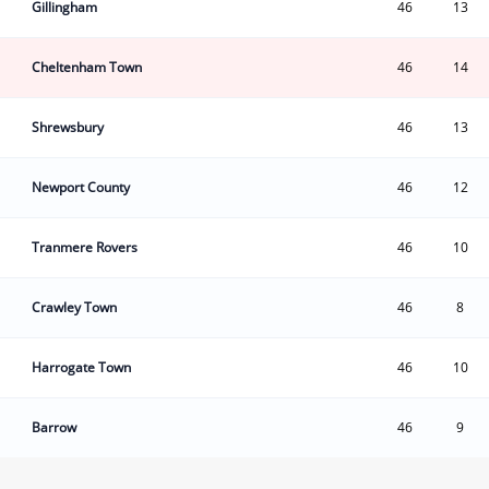
Gillingham
46
13
Cheltenham Town
46
14
Shrewsbury
46
13
Newport County
46
12
Tranmere Rovers
46
10
Crawley Town
46
8
Harrogate Town
46
10
Barrow
46
9