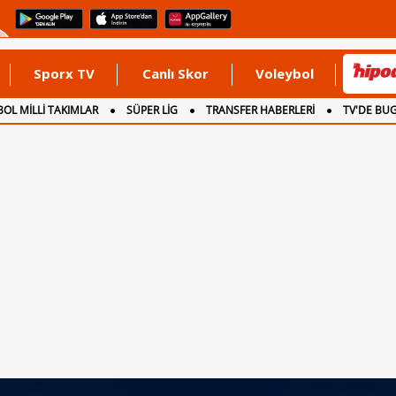
Sporx TV
Canlı Skor
Voleybol
OL MİLLİ TAKIMLAR
SÜPER LİG
TRANSFER HABERLERİ
TV'DE BU