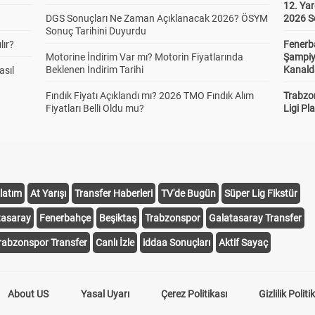
12. Yar
DGS Sonuçları Ne Zaman Açıklanacak 2026? ÖSYM
2026 S
Sonuç Tarihini Duyurdu
lır?
Fenerb
Motorine İndirim Var mı? Motorin Fiyatlarında
Şampiy
Beklenen İndirim Tarihi
Kanald
asıl
Fındık Fiyatı Açıklandı mı? 2026 TMO Fındık Alım
Trabzo
Fiyatları Belli Oldu mu?
Ligi Pla
latım
At Yarışı
Transfer Haberleri
TV'de Bugün
Süper Lig Fikstür
tasaray
Fenerbahçe
Beşiktaş
Trabzonspor
Galatasaray Transfer
rabzonspor Transfer
Canlı İzle
iddaa Sonuçları
Aktif Sayaç
About US
Yasal Uyarı
Çerez Politikası
Gizlilik Politi