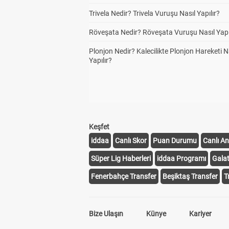
Trivela Nedir? Trivela Vuruşu Nasıl Yapılır?
Röveşata Nedir? Röveşata Vuruşu Nasıl Yapı
Plonjon Nedir? Kalecilikte Plonjon Hareketi N
Yapılır?
Keşfet
iddaa
Canlı Skor
Puan Durumu
Canlı An
Süper Lig Haberleri
iddaa Programı
Gala
Fenerbahçe Transfer
Beşiktaş Transfer
T
Bize Ulaşın
Künye
Kariyer