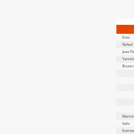
Enio
Rafael
Joao P
Yannic
Bruno 
Marci
Italo
Everto