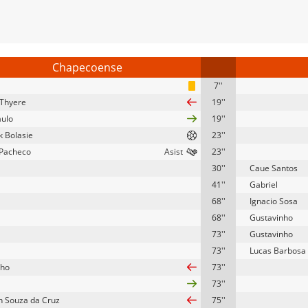
Chapecoense
7''
 Thyere
19''
aulo
19''
k Bolasie
23''
Pacheco
23''
30''
Caue Santos
41''
Gabriel
68''
Ignacio Sosa
68''
Gustavinho
73''
Gustavinho
73''
Lucas Barbosa
nho
73''
73''
n Souza da Cruz
75''