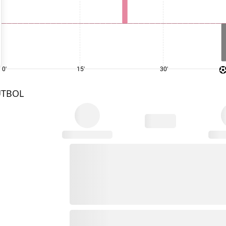
0'
15'
30'
UTBOL