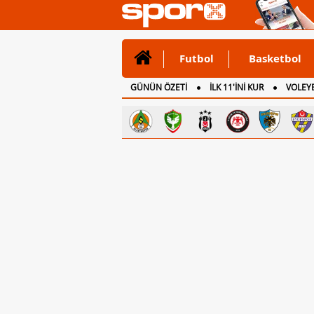
Futbol
Basketbol
GÜNÜN ÖZETİ
İLK 11'İNİ KUR
VOLEYB
CANLI ANLATIM
İNGİLTERE