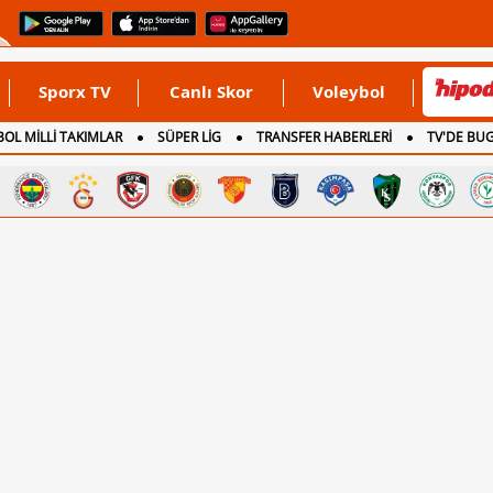
Sporx TV
Canlı Skor
Voleybol
OL MİLLİ TAKIMLAR
SÜPER LİG
TRANSFER HABERLERİ
TV'DE BU