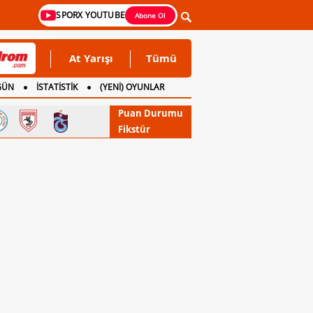
SPORX YOUTUBE
Abone Ol
At Yarışı
Tümü
GÜN
İSTATİSTİK
(YENİ) OYUNLAR
Puan Durumu
Fikstür