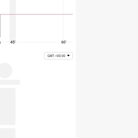
45'
60'
75'
GMT +00:00