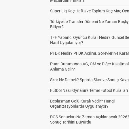
Maçlardan Farkları
Süper Lig Kaç Hafta ve Toplam Kaç Maç Oyn
Türkiye'de Transfer Dönemi Ne Zaman Başlıy
Bitiyor?
TFF Yabancı Oyuncu Kuralı Nedir? Güncel S
Nasıl Uygulanıyor?
PFDK Nedir? PFDK Açılımı, Görevleri ve Karar
Puan Durumunda AG, OM ve Diğer Kısaltmal
Anlama Gelir?
Skor Ne Demek? Sporda Skor ve Sonuç Kavr
Futbol Nasıl Oynanır? Temel Futbol Kuralları
Deplasman Golü Kuralı Nedir? Hangi
Organizasyonlarda Uygulanıyor?
DGS Sonuçları Ne Zaman Açıklanacak 2026
Sonuç Tarihini Duyurdu