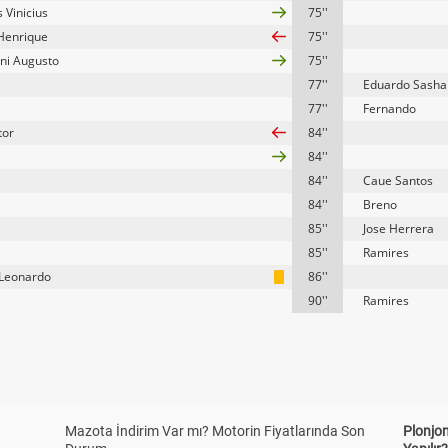
 Vinicius
75''
 Henrique
75''
ni Augusto
75''
77''
Eduardo Sasha
77''
Fernando
tor
84''
84''
84''
Caue Santos
84''
Breno
85''
Jose Herrera
85''
Ramires
Leonardo
86''
90''
Ramires
Mazota İndirim Var mı? Motorin Fiyatlarında Son
Plonjon