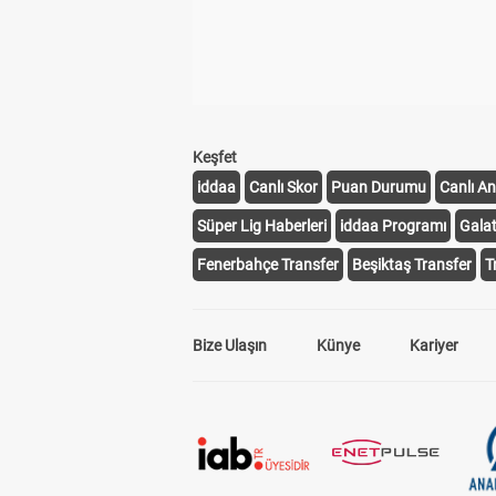
Keşfet
iddaa
Canlı Skor
Puan Durumu
Canlı An
Süper Lig Haberleri
iddaa Programı
Gala
Fenerbahçe Transfer
Beşiktaş Transfer
T
Bize Ulaşın
Künye
Kariyer