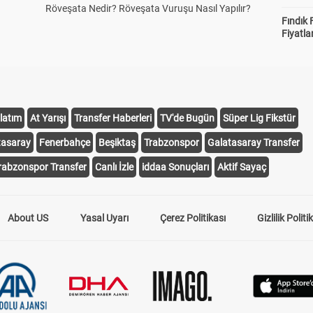
Röveşata Nedir? Röveşata Vuruşu Nasıl Yapılır?
Fındık 
Fiyatla
latım
At Yarışı
Transfer Haberleri
TV'de Bugün
Süper Lig Fikstür
tasaray
Fenerbahçe
Beşiktaş
Trabzonspor
Galatasaray Transfer
rabzonspor Transfer
Canlı İzle
iddaa Sonuçları
Aktif Sayaç
About US
Yasal Uyarı
Çerez Politikası
Gizlilik Politi