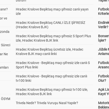
Durum
Yapılır
anır?
Hradec Kralove Beşiktaş maçı şifresiz canlı yayın
Futbold
izle
Kriterle
or ve
Hradec Kralove Beşiktaş CANLI İZLE ŞİFRESİZ
Endire
(Hradec Kralove BJK)
Verilir?
ezonda
Hradec Kralove Beşiktaş maçı şifresiz S Sport Plus
Bonserv
izle, Hradec Kralove BJK link
İşler?
 Süreci
Hradec Kralove Beşiktaş ücretsiz izle, Hradec
Jübile
Kralove BJK maçı canlı linki
Anlama
ar Ne
Hradec Kralove - Beşiktaş maçı şifresiz izle canlı S
Futbold
Sport Plus linki
Arasınd
amları
Hradec Kralove - Beşiktaş maçı şifresiz izle canlı
Futbol
tv100 linki
Olur?
Hradec Kralove Beşiktaş maçı şifresiz tv100 izle,
Açık L
Hradec Kralove BJK link
Kayıt Y
? ÖSYM
Trivela Nedir? Trivela Vuruşu Nasıl Yapılır?
Motorin
Beklene