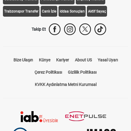
Trabzonspor Transfer
Canlı İzle
iddaa Sonuçları
Aktif Sayaç
Takip Et
Bize Ulaşın
Künye
Kariyer
About US
Yasal Uyarı
Çerez Politikası
Gizlilik Politikası
KVKK Aydınlatma Metni Kurumsal