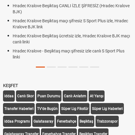
Hradec Kralove Beşiktaş CANLI İZLE ŞİFRESİZ (Hradec Kralove
BJK)
Hradec Kralove Beşiktaş maçı şifresiz S Sport Plus izle, Hradec
Kralove BJK link
Hradec Kralove Beşiktaş ücretsiz izle, Hradec Kralove BJK maçı
canlı linki
Hradec Kralove - Beşiktaş maçı şifresiz izle canlı S Sport Plus
linki
KEŞFET
iddaa
Canlı Skor
Puan Durumu
Canlı Anlatım
At Yarışı
Transfer Haberleri
TV'de Bugün
Süper Lig Fikstür
Süper Lig Haberleri
iddaa Programı
Galatasaray
Fenerbahçe
Beşiktaş
Trabzonspor
Galatasaray Transfer
Fenerbahçe Transfer
Beşiktaş Transfer