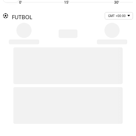
0'
15'
30'
FUTBOL
GMT +00:00