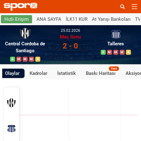
ANA SAYFA
İLK11 KUR
At Yarışı Bankoları
TV
Hızlı Erişim
25.02.2026
Maç Sonu
Central Cordoba de
Talleres
2 - 0
Santiago
G
M
M
M
B
G
M
M
M
B
Yeni
Olaylar
Kadrolar
İstatistik
Baskı Haritası
Aksiyon