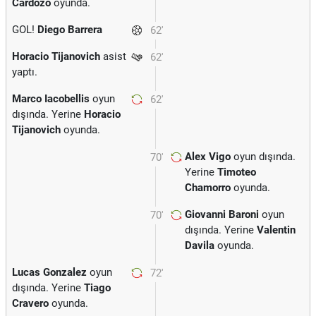
Cardozo
oyunda.
GOL!
Diego Barrera
62'
Horacio Tijanovich
asist
62'
yaptı.
Marco Iacobellis
oyun
62'
dışında. Yerine
Horacio
Tijanovich
oyunda.
Alex Vigo
oyun dışında.
70'
Yerine
Timoteo
Chamorro
oyunda.
Giovanni Baroni
oyun
70'
dışında. Yerine
Valentin
Davila
oyunda.
Lucas Gonzalez
oyun
72'
dışında. Yerine
Tiago
Cravero
oyunda.