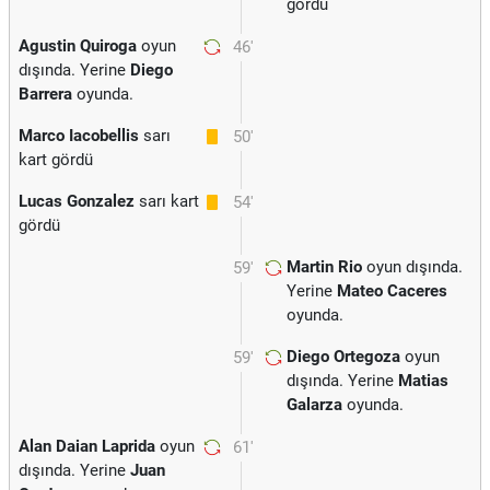
gördü
Agustin Quiroga
oyun
46'
dışında. Yerine
Diego
Barrera
oyunda.
Marco Iacobellis
sarı
50'
kart gördü
Lucas Gonzalez
sarı kart
54'
gördü
Martin Rio
oyun dışında.
59'
Yerine
Mateo Caceres
oyunda.
Diego Ortegoza
oyun
59'
dışında. Yerine
Matias
Galarza
oyunda.
Alan Daian Laprida
oyun
61'
dışında. Yerine
Juan