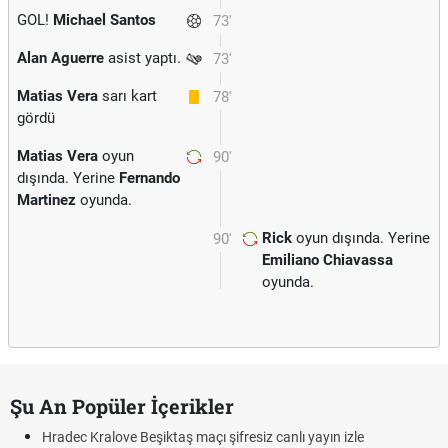
GOL!
Michael Santos
73'
Alan Aguerre
asist yaptı.
73'
Matias Vera
sarı kart
78'
gördü
Matias Vera
oyun
90'
dışında. Yerine
Fernando
Martinez
oyunda.
Rick
oyun dışında. Yerine
90'
Emiliano Chiavassa
oyunda.
Şu An Popüler İçerikler
Hradec Kralove Beşiktaş maçı şifresiz canlı yayın izle