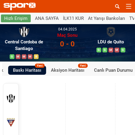
ANA SAYFA
İLK11 KUR
At Yarışı Bankoları
TV
Hızlı Erişim
04.04.2025
Maç Sonu
Central Cordoba de
LDU de Quito
0 - 0
Santiago
G
G
M
M
G
G
M
M
M
B
Yeni
Yeni
ik
Baskı Haritası
Aksiyon Haritası
Canlı Puan Durumu