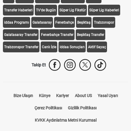
Transfer Haberleri
TV'de Bugün
Süper Lig Fikstür
Süper Lig Haberleri
iddaa Programı
Galatasaray
Fenerbahçe
Beşiktaş
Trabzonspor
Galatasaray Transfer
Fenerbahçe Transfer
Beşiktaş Transfer
Trabzonspor Transfer
Canlı İzle
iddaa Sonuçları
Aktif Sayaç
Takip Et
Bize Ulaşın
Künye
Kariyer
About US
Yasal Uyarı
Çerez Politikası
Gizlilik Politikası
KVKK Aydınlatma Metni Kurumsal