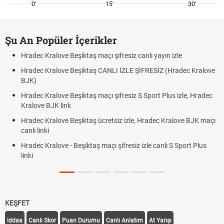
0'
15'
30'
Şu An Popüler İçerikler
Hradec Kralove Beşiktaş maçı şifresiz canlı yayın izle
Hradec Kralove Beşiktaş CANLI İZLE ŞİFRESİZ (Hradec Kralove
BJK)
Hradec Kralove Beşiktaş maçı şifresiz S Sport Plus izle, Hradec
Kralove BJK link
Hradec Kralove Beşiktaş ücretsiz izle, Hradec Kralove BJK maçı
canlı linki
Hradec Kralove - Beşiktaş maçı şifresiz izle canlı S Sport Plus
linki
KEŞFET
iddaa
Canlı Skor
Puan Durumu
Canlı Anlatım
At Yarışı