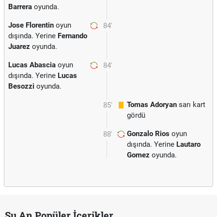
Barrera
oyunda.
Jose Florentin
oyun
84'
dışında. Yerine
Fernando
Juarez
oyunda.
Lucas Abascia
oyun
84'
dışında. Yerine
Lucas
Besozzi
oyunda.
Tomas Adoryan
sarı kart
85'
gördü
Gonzalo Rios
oyun
88'
dışında. Yerine
Lautaro
Gomez
oyunda.
Şu An Popüler İçerikler