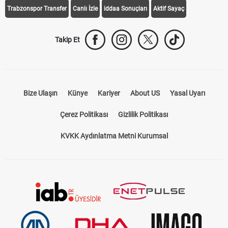
Trabzonspor Transfer
Canlı İzle
iddaa Sonuçları
Aktif Sayaç
Takip Et
Bize Ulaşın
Künye
Kariyer
About US
Yasal Uyarı
Çerez Politikası
Gizlilik Politikası
KVKK Aydınlatma Metni Kurumsal