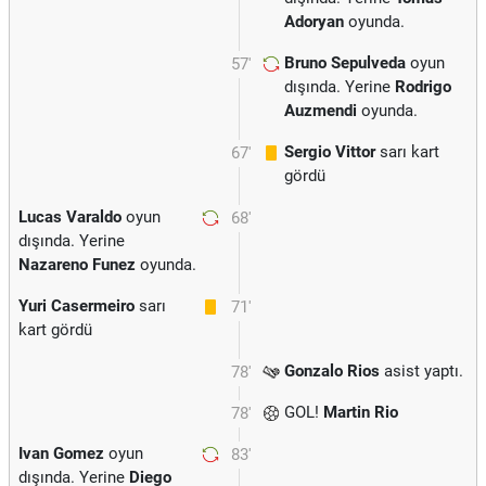
Adoryan
oyunda.
Bruno Sepulveda
oyun
57'
dışında. Yerine
Rodrigo
Auzmendi
oyunda.
Sergio Vittor
sarı kart
67'
gördü
Lucas Varaldo
oyun
68'
dışında. Yerine
Nazareno Funez
oyunda.
Yuri Casermeiro
sarı
71'
kart gördü
Gonzalo Rios
asist yaptı.
78'
GOL!
Martin Rio
78'
Ivan Gomez
oyun
83'
dışında. Yerine
Diego