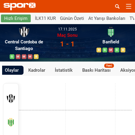
İLK11 KUR
Günün Özeti
At Yarışı Bankoları
TV
Hızlı Erişim
17.11.2025
Maç Sonu
Central Cordoba de
Banfield
1 - 1
Santiago
B
G
M
G
B
G
M
M
M
B
Yeni
Olaylar
Kadrolar
İstatistik
Baskı Haritası
Aksiyon