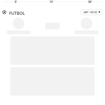
0'
15'
30'
FUTBOL
GMT +00:00