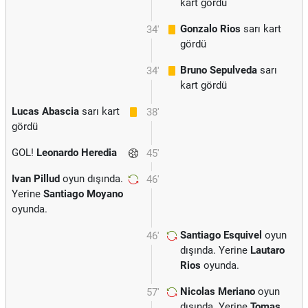
kart gördü
Gonzalo Rios
sarı kart
34'
gördü
Bruno Sepulveda
sarı
34'
kart gördü
Lucas Abascia
sarı kart
38'
gördü
GOL!
Leonardo Heredia
45'
Ivan Pillud
oyun dışında.
46'
Yerine
Santiago Moyano
oyunda.
Santiago Esquivel
oyun
46'
dışında. Yerine
Lautaro
Rios
oyunda.
Nicolas Meriano
oyun
57'
dışında. Yerine
Tomas