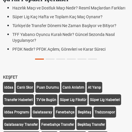
Hazırlık Maçı ve Dostluk Maçı Nedir? Resmî Maçlardan Farkları
Süper Lig Kaç Hafta ve Toplam Kaç Maç Oynanır?
Türkiye'de Transfer Dönemi Ne Zaman Başlıyor ve Bitiyor?
TFF Yabancı Oyuncu Kuralı Nedir? Güncel Sezonda Nasıl
Uygulanıyor?
PFDK Nedir? PFDK Açılımı, Görevleri ve Karar Süreci
KEŞFET
iddaa
Canlı Skor
Puan Durumu
Canlı Anlatım
At Yarışı
Transfer Haberleri
TV'de Bugün
Süper Lig Fikstür
Süper Lig Haberleri
iddaa Programı
Galatasaray
Fenerbahçe
Beşiktaş
Trabzonspor
Galatasaray Transfer
Fenerbahçe Transfer
Beşiktaş Transfer