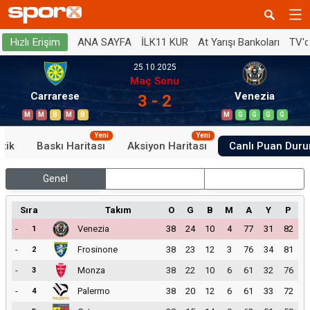
ANA SAYFA
İLK11 KUR
At Yarışı Bankoları
TV'
Hızlı Erişim
25.10.2025
Maç Sonu
Carrarese
Venezia
3 - 2
M
M
B
M
B
M
G
G
G
G
Yeni
Yeni
stik
Baskı Haritası
Aksiyon Haritası
Canlı Puan Dur
Genel
İç Saha
Dış Saha
Sıra
Takım
O
G
B
M
A
Y
P
-
Venezia
38
24
10
4
77
31
82
1
-
Frosinone
38
23
12
3
76
34
81
2
-
Monza
38
22
10
6
61
32
76
3
-
Palermo
38
20
12
6
61
33
72
4