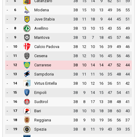
-
Catanzaro
38
15
14
9
62
51
59
5
-
Modena
38
15
10
13
49
36
55
6
-
Juve Stabia
38
11
18
9
44
45
51
7
-
Avellino
38
13
10
15
43
55
49
8
-
Mantova
38
13
7
18
45
57
46
9
-
Calcio Padova
38
12
10
16
39
49
46
10
-
Cesena
38
12
10
16
45
56
46
11
-
Carrarese
38
10
14
14
47
52
44
12
-
Sampdoria
38
11
11
16
35
48
44
13
-
Virtus Entella
38
10
12
16
36
51
42
14
-
Empoli
38
9
14
15
47
54
41
15
-
Sudtirol
38
8
17
13
38
48
41
16
-
Bari
38
10
10
18
38
60
40
17
-
Reggiana
38
9
10
19
36
56
37
18
-
Spezia
38
8
11
19
43
59
35
19