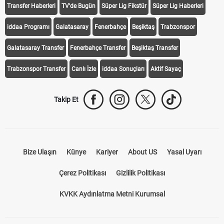
Transfer Haberleri
TV'de Bugün
Süper Lig Fikstür
Süper Lig Haberleri
iddaa Programı
Galatasaray
Fenerbahçe
Beşiktaş
Trabzonspor
Galatasaray Transfer
Fenerbahçe Transfer
Beşiktaş Transfer
Trabzonspor Transfer
Canlı İzle
iddaa Sonuçları
Aktif Sayaç
Takip Et
Bize Ulaşın
Künye
Kariyer
About US
Yasal Uyarı
Çerez Politikası
Gizlilik Politikası
KVKK Aydınlatma Metni Kurumsal