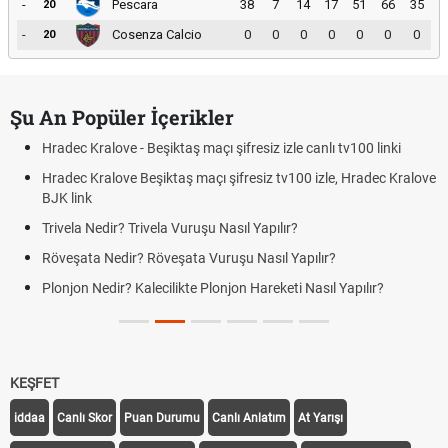
-
Pescara
38
7
14
17
51
66
35
20
-
Cosenza Calcio
0
0
0
0
0
0
0
20
Şu An Popüler İçerikler
Hradec Kralove - Beşiktaş maçı şifresiz izle canlı tv100 linki
Hradec Kralove Beşiktaş maçı şifresiz tv100 izle, Hradec Kralove
BJK link
Trivela Nedir? Trivela Vuruşu Nasıl Yapılır?
Röveşata Nedir? Röveşata Vuruşu Nasıl Yapılır?
Plonjon Nedir? Kalecilikte Plonjon Hareketi Nasıl Yapılır?
KEŞFET
iddaa
Canlı Skor
Puan Durumu
Canlı Anlatım
At Yarışı