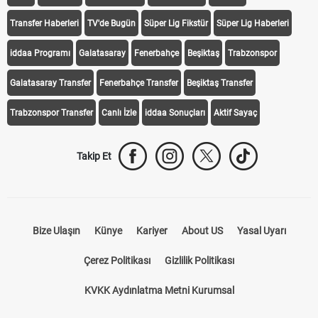
Transfer Haberleri
TV'de Bugün
Süper Lig Fikstür
Süper Lig Haberleri
iddaa Programı
Galatasaray
Fenerbahçe
Beşiktaş
Trabzonspor
Galatasaray Transfer
Fenerbahçe Transfer
Beşiktaş Transfer
Trabzonspor Transfer
Canlı İzle
iddaa Sonuçları
Aktif Sayaç
Takip Et
Bize Ulaşın
Künye
Kariyer
About US
Yasal Uyarı
Çerez Politikası
Gizlilik Politikası
KVKK Aydınlatma Metni Kurumsal