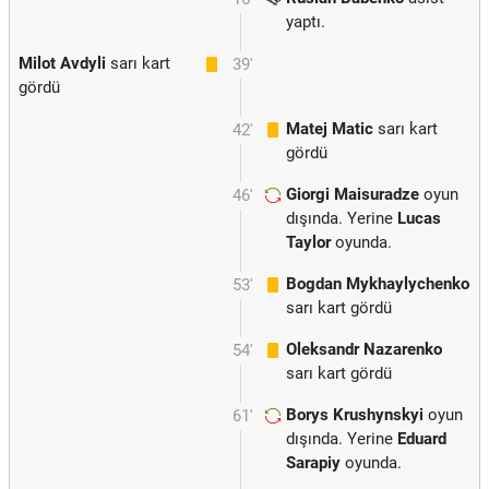
yaptı.
Milot Avdyli
sarı kart
39'
gördü
Matej Matic
sarı kart
42'
gördü
Giorgi Maisuradze
oyun
46'
dışında. Yerine
Lucas
Taylor
oyunda.
Bogdan Mykhaylychenko
53'
sarı kart gördü
Oleksandr Nazarenko
54'
sarı kart gördü
Borys Krushynskyi
oyun
61'
dışında. Yerine
Eduard
Sarapiy
oyunda.