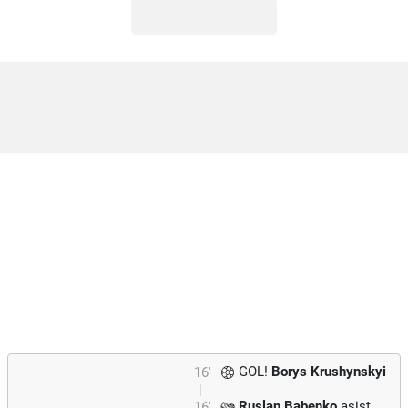
GOL!
Borys Krushynskyi
16'
Ruslan Babenko
asist
16'