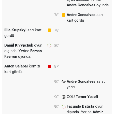
Andre Goncalves
oyunda.
Andre Goncalves
sarı
78'
kart gördü
Illia Krupskyi
sarı kart
78'
gördü
Daniil Khrypchuk
oyun
80'
dışında. Yerine
Fernan
Faerron
oyunda.
Anton Salabai
kırmızı
87'
kart gördü.
Andre Goncalves
asist
90'
yaptı.
GOL!
Tomer Yosefi
90'
Facundo Batista
oyun
90'
dışında. Yerine
Admir