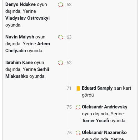
Denys Ndukve
oyun
63'
dışında. Yerine
Vladyslav Ostrovskyi
oyunda.
Navin Malysh
oyun
63'
dışında. Yerine
Artem
Chelyadin
oyunda.
Ibrahim Kane
oyun
63'
dışında. Yerine
Serhii
Miakushko
oyunda.
Eduard Sarapiy
sarı kart
71'
gördü
Oleksandr Andrievsky
75'
oyun dışında. Yerine
Tomer Yosefi
oyunda.
Oleksandr Nazarenko
75'
oyun dışında. Yerine