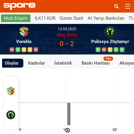
İLK11 KUR
Günün Özeti
At Yarışı Bankoları
TV
Hızlı Erişim
13.04.2025
Maç Sonu
Vorskla
Polissya Zhytomyr
0 - 2
M
G
B
B
M
G
M
B
G
G
Yeni
Olaylar
Kadrolar
İstatistik
Baskı Haritası
Aksiyon
0'
15'
30'