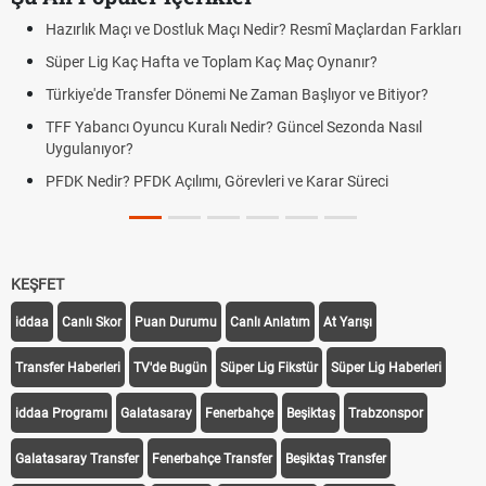
Hazırlık Maçı ve Dostluk Maçı Nedir? Resmî Maçlardan Farkları
Süper Lig Kaç Hafta ve Toplam Kaç Maç Oynanır?
Türkiye'de Transfer Dönemi Ne Zaman Başlıyor ve Bitiyor?
TFF Yabancı Oyuncu Kuralı Nedir? Güncel Sezonda Nasıl
Uygulanıyor?
PFDK Nedir? PFDK Açılımı, Görevleri ve Karar Süreci
KEŞFET
iddaa
Canlı Skor
Puan Durumu
Canlı Anlatım
At Yarışı
Transfer Haberleri
TV'de Bugün
Süper Lig Fikstür
Süper Lig Haberleri
iddaa Programı
Galatasaray
Fenerbahçe
Beşiktaş
Trabzonspor
Galatasaray Transfer
Fenerbahçe Transfer
Beşiktaş Transfer