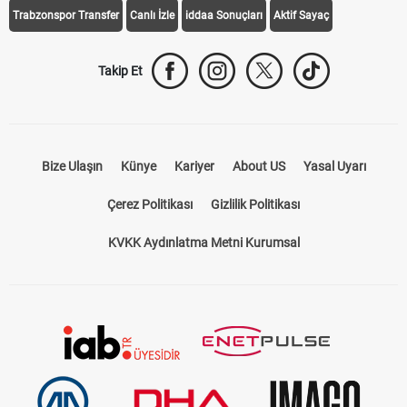
Trabzonspor Transfer
Canlı İzle
iddaa Sonuçları
Aktif Sayaç
Takip Et
Bize Ulaşın
Künye
Kariyer
About US
Yasal Uyarı
Çerez Politikası
Gizlilik Politikası
KVKK Aydınlatma Metni Kurumsal