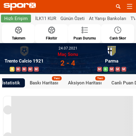
İLK11 KUR
Günün Özeti
At Yarışı Bankoları
TV
Hızlı Erişim
Takımım
Fikstür
Puan Durumu
Canlı Skor
24.07.2021
Maç Sonu
Trento Calcio 1921
Parma
2 - 4
B
M
M
M
M
M
G
M
M
M
Yeni
Yeni
İstatistik
Baskı Haritası
Aksiyon Haritası
Canlı Puan