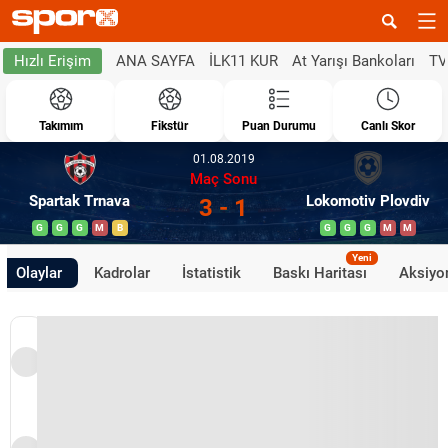
ANA SAYFA
İLK11 KUR
At Yarışı Bankoları
TV
Hızlı Erişim
Takımım
Fikstür
Puan Durumu
Canlı Skor
01.08.2019
Maç Sonu
Spartak Trnava
Lokomotiv Plovdiv
3 - 1
G
G
G
M
B
G
G
G
M
M
Yeni
Olaylar
Kadrolar
İstatistik
Baskı Haritası
Aksiyon