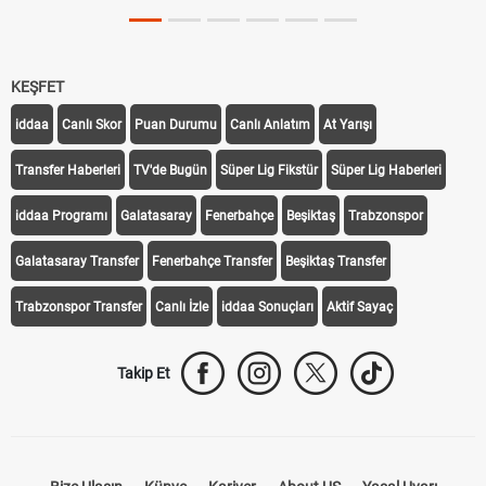
KEŞFET
iddaa
Canlı Skor
Puan Durumu
Canlı Anlatım
At Yarışı
Transfer Haberleri
TV'de Bugün
Süper Lig Fikstür
Süper Lig Haberleri
iddaa Programı
Galatasaray
Fenerbahçe
Beşiktaş
Trabzonspor
Galatasaray Transfer
Fenerbahçe Transfer
Beşiktaş Transfer
Trabzonspor Transfer
Canlı İzle
iddaa Sonuçları
Aktif Sayaç
Takip Et