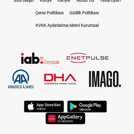
Bize Ulaşın
Künye
Kariyer
About US
Yasal Uyarı
Çerez Politikası
Gizlilik Politikası
KVKK Aydınlatma Metni Kurumsal