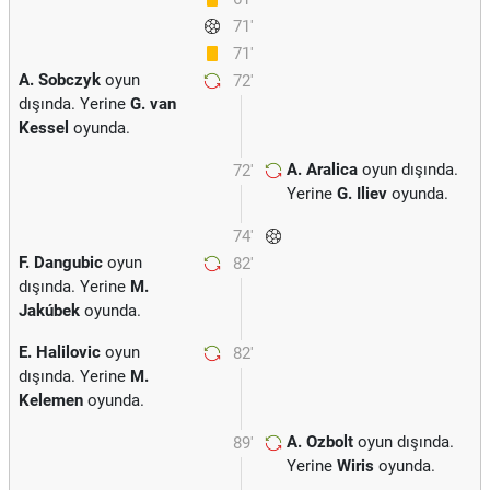
71'
71'
A. Sobczyk
oyun
72'
dışında. Yerine
G. van
Kessel
oyunda.
A. Aralica
oyun dışında.
72'
Yerine
G. Iliev
oyunda.
74'
F. Dangubic
oyun
82'
dışında. Yerine
M.
Jakúbek
oyunda.
E. Halilovic
oyun
82'
dışında. Yerine
M.
Kelemen
oyunda.
A. Ozbolt
oyun dışında.
89'
Yerine
Wiris
oyunda.