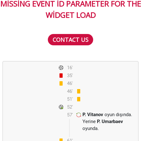
MISSING EVENT ID PARAMETER FOR THE
WIDGET LOAD
CONTACT US
16'
35'
46'
46'
51'
52'
P. Vitanov
oyun dışında.
57'
Yerine
P. Umarbaev
oyunda.
61'