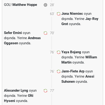
GOL!
Matthew Hoppe
28'
Jona Niemiec
oyun
63'
dışında. Yerine
Jay-Roy
Grot
oyunda.
Sefer Emini
oyun
70'
dışında. Yerine
Andreas
Oggesen
oyunda.
Yaya Bojang
oyun
76'
dışında. Yerine
William
Martin
oyunda.
Jann-Fiete Arp
oyun
76'
dışında. Yerine
Anssi
Suhonen
oyunda.
Alexander Lyng
oyun
77'
dışında. Yerine
Olti
Hyseni
oyunda.