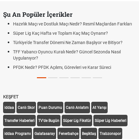
Şu An Popüler İçerikler
Hazırlık Maçı ve Dostluk Maçı Nedir? Resmî Maçlardan Farkları
Süper Lig Kaç Hafta ve Toplam Kaç Maç Oynanır?
Türkiye'de Transfer Dönemi Ne Zaman Başlıyor ve Bitiyor?
TFF Yabancı Oyuncu Kuralı Nedir? Güncel Sezonda Nasıl
Uygulanıyor?
PFDK Nedir? PFDK Açılımı, Görevleri ve Karar Süreci
KEŞFET
iddaa
Canlı Skor
Puan Durumu
Canlı Anlatım
At Yarışı
Transfer Haberleri
TV'de Bugün
Süper Lig Fikstür
Süper Lig Haberleri
iddaa Programı
Galatasaray
Fenerbahçe
Beşiktaş
Trabzonspor