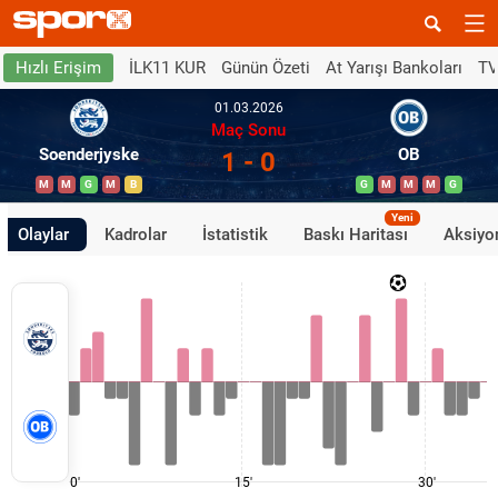
İLK11 KUR
Günün Özeti
At Yarışı Bankoları
TV
Hızlı Erişim
01.03.2026
Maç Sonu
Soenderjyske
OB
1 - 0
M
M
G
M
B
G
M
M
M
G
Yeni
Olaylar
Kadrolar
İstatistik
Baskı Haritası
Aksiyon
0'
15'
30'