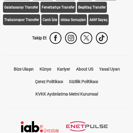
Galatasaray Transfer
Fenerbahçe Transfer
Beşiktaş Transfer
Trabzonspor Transfer
Canlı İzle
iddaa Sonuçları
Aktif Sayaç
Takip Et
Bize Ulaşın
Künye
Kariyer
About US
Yasal Uyarı
Çerez Politikası
Gizlilik Politikası
KVKK Aydınlatma Metni Kurumsal