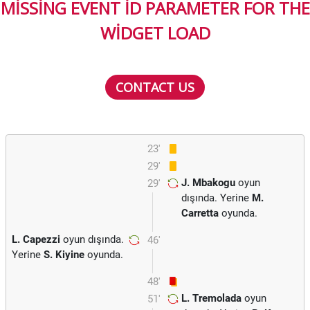
MISSING EVENT ID PARAMETER FOR THE
WIDGET LOAD
CONTACT US
23'
29'
J. Mbakogu
oyun
29'
dışında. Yerine
M.
Carretta
oyunda.
L. Capezzi
oyun dışında.
46'
Yerine
S. Kiyine
oyunda.
48'
L. Tremolada
oyun
51'