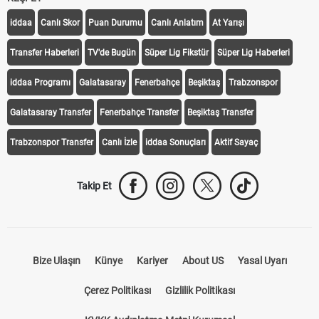
iddaa
Canlı Skor
Puan Durumu
Canlı Anlatım
At Yarışı
Transfer Haberleri
TV'de Bugün
Süper Lig Fikstür
Süper Lig Haberleri
iddaa Programı
Galatasaray
Fenerbahçe
Beşiktaş
Trabzonspor
Galatasaray Transfer
Fenerbahçe Transfer
Beşiktaş Transfer
Trabzonspor Transfer
Canlı İzle
iddaa Sonuçları
Aktif Sayaç
Takip Et
Bize Ulaşın
Künye
Kariyer
About US
Yasal Uyarı
Çerez Politikası
Gizlilik Politikası