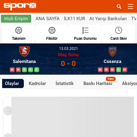
ANA SAYFA
İLK11 KUR
At Yarışı Bankoları
TV
Hızlı Erişim
Takımım
Fikstür
Puan Durumu
Canlı Skor
13.03.2021
Maç Sonu
Salernitana
Cosenza
0 - 0
M
M
G
G
G
M
M
M
G
M
Yeni
Olaylar
Kadrolar
İstatistik
Baskı Haritası
Aksiyon