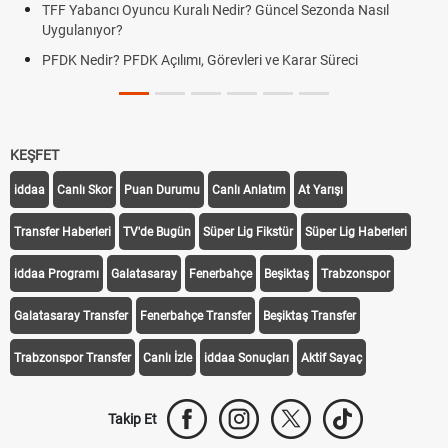
TFF Yabancı Oyuncu Kuralı Nedir? Güncel Sezonda Nasıl
Uygulanıyor?
PFDK Nedir? PFDK Açılımı, Görevleri ve Karar Süreci
KEŞFET
iddaa
Canlı Skor
Puan Durumu
Canlı Anlatım
At Yarışı
Transfer Haberleri
TV'de Bugün
Süper Lig Fikstür
Süper Lig Haberleri
iddaa Programı
Galatasaray
Fenerbahçe
Beşiktaş
Trabzonspor
Galatasaray Transfer
Fenerbahçe Transfer
Beşiktaş Transfer
Trabzonspor Transfer
Canlı İzle
iddaa Sonuçları
Aktif Sayaç
Takip Et