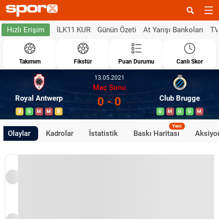
İLK11 KUR
Günün Özeti
At Yarışı Bankoları
TV
Hızlı Erişim
Takımım
Fikstür
Puan Durumu
Canlı Skor
13.05.2021
Maç Sonu
Royal Antwerp
Club Brugge
0 - 0
B
G
M
M
B
G
M
G
G
M
Yeni
Olaylar
Kadrolar
İstatistik
Baskı Haritası
Aksiyon