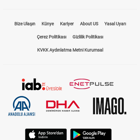
Bize Ulaşın
Künye
Kariyer
About US
Yasal Uyarı
Çerez Politikası
Gizlilik Politikası
KVKK Aydınlatma Metni Kurumsal