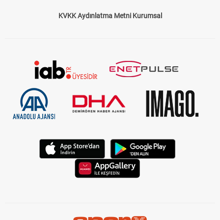
KVKK Aydınlatma Metni Kurumsal