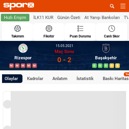
İLK11 KUR
Günün Özeti
At Yarışı Bankoları
TV
Hızlı Erişim
Takımım
Fikstür
Puan Durumu
Canlı Skor
15.05.2021
Maç Sonu
Rizespor
Başakşehir
0 - 2
M
M
M
M
M
G
G
G
B
B
Ye
Olaylar
Kadrolar
Anlatım
İstatistik
Baskı Haritas