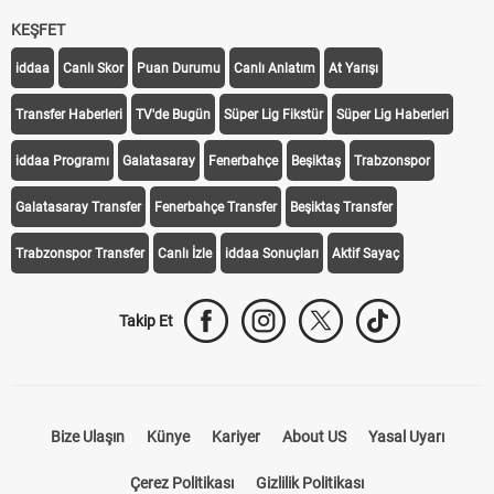
KEŞFET
iddaa
Canlı Skor
Puan Durumu
Canlı Anlatım
At Yarışı
Transfer Haberleri
TV'de Bugün
Süper Lig Fikstür
Süper Lig Haberleri
iddaa Programı
Galatasaray
Fenerbahçe
Beşiktaş
Trabzonspor
Galatasaray Transfer
Fenerbahçe Transfer
Beşiktaş Transfer
Trabzonspor Transfer
Canlı İzle
iddaa Sonuçları
Aktif Sayaç
Takip Et
Bize Ulaşın
Künye
Kariyer
About US
Yasal Uyarı
Çerez Politikası
Gizlilik Politikası