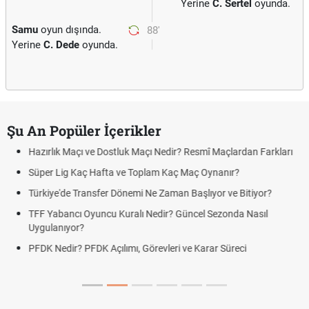
Yerine
C. Sertel
oyunda.
Samu
oyun dışında.
88'
Yerine
C. Dede
oyunda.
Şu An Popüler İçerikler
Dostluk Maçı Nedir? Resmî Maçlardan Farkları
Puan Durumunda AG, 
fta ve Toplam Kaç Maç Oynanır?
Skor Ne Demek? Spor
er Dönemi Ne Zaman Başlıyor ve Bitiyor?
Futbol Nasıl Oynanır?
u Kuralı Nedir? Güncel Sezonda Nasıl
Deplasman Golü Kura
Uygulanıyor?
çılımı, Görevleri ve Karar Süreci
DGS Sonuçları Ne Z
Tarihini Duyurdu