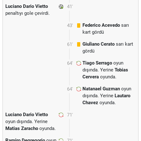
Luciano Dario Vietto
41'
penaltıyı gole çevirdi.
Federico Acevedo
sarı
43'
kart gördü
Giuliano Cerato
sarı kart
61'
gördü
Tiago Serrago
oyun
64'
dışında. Yerine
Tobias
Cervera
oyunda.
Natanael Guzman
oyun
64'
dışında. Yerine
Lautaro
Chavez
oyunda.
Luciano Dario Vietto
71'
oyun dışında. Yerine
Matias Zaracho
oyunda.
Ramiro Degregorio
oyun
71'