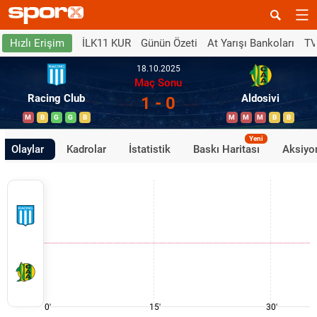
İLK11 KUR
Günün Özeti
At Yarışı Bankoları
TV
Hızlı Erişim
18.10.2025
Maç Sonu
Racing Club
Aldosivi
1 - 0
M
B
G
G
B
M
M
M
B
B
Yeni
Olaylar
Kadrolar
İstatistik
Baskı Haritası
Aksiyon
0'
15'
30'