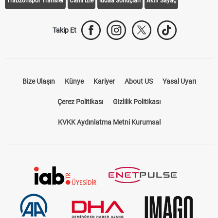
Trabzonspor Transfer
Canlı İzle
iddaa Sonuçları
Aktif Sayaç
Takip Et
Bize Ulaşın
Künye
Kariyer
About US
Yasal Uyarı
Çerez Politikası
Gizlilik Politikası
KVKK Aydınlatma Metni Kurumsal