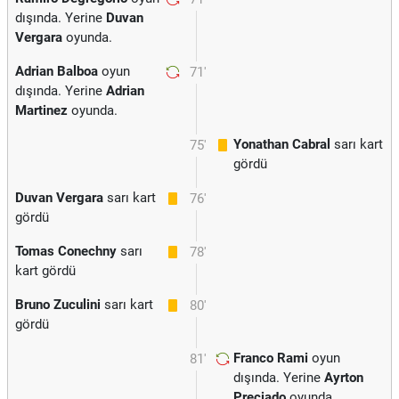
dışında. Yerine
Duvan
Vergara
oyunda.
Adrian Balboa
oyun
71'
dışında. Yerine
Adrian
Martinez
oyunda.
Yonathan Cabral
sarı kart
75'
gördü
Duvan Vergara
sarı kart
76'
gördü
Tomas Conechny
sarı
78'
kart gördü
Bruno Zuculini
sarı kart
80'
gördü
Franco Rami
oyun
81'
dışında. Yerine
Ayrton
Preciado
oyunda.