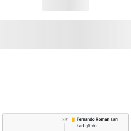
Fernando Roman
sarı
39'
kart gördü