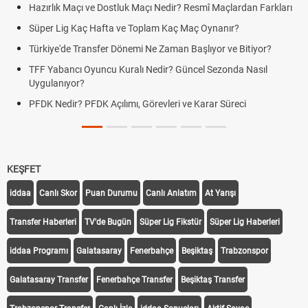
Hazırlık Maçı ve Dostluk Maçı Nedir? Resmî Maçlardan Farkları
Süper Lig Kaç Hafta ve Toplam Kaç Maç Oynanır?
Türkiye'de Transfer Dönemi Ne Zaman Başlıyor ve Bitiyor?
TFF Yabancı Oyuncu Kuralı Nedir? Güncel Sezonda Nasıl
Uygulanıyor?
PFDK Nedir? PFDK Açılımı, Görevleri ve Karar Süreci
KEŞFET
iddaa
Canlı Skor
Puan Durumu
Canlı Anlatım
At Yarışı
Transfer Haberleri
TV'de Bugün
Süper Lig Fikstür
Süper Lig Haberleri
iddaa Programı
Galatasaray
Fenerbahçe
Beşiktaş
Trabzonspor
Galatasaray Transfer
Fenerbahçe Transfer
Beşiktaş Transfer