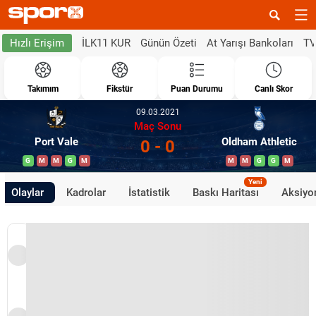
İLK11 KUR
Günün Özeti
At Yarışı Bankoları
TV
Hızlı Erişim
Takımım
Fikstür
Puan Durumu
Canlı Skor
09.03.2021
Maç Sonu
Port Vale
Oldham Athletic
0 - 0
G
M
M
G
M
M
M
G
G
M
Yeni
Olaylar
Kadrolar
İstatistik
Baskı Haritası
Aksiyon