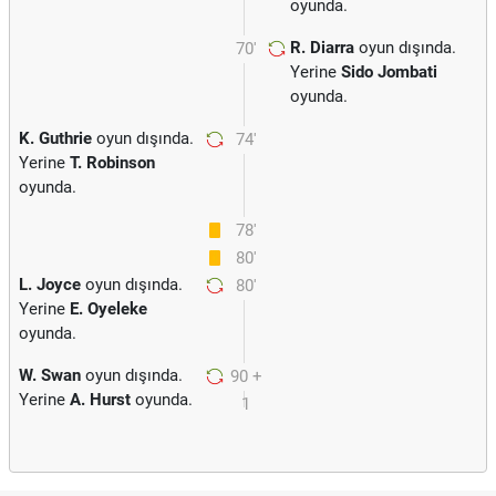
oyunda.
R. Diarra
oyun dışında.
70'
Yerine
Sido Jombati
oyunda.
K. Guthrie
oyun dışında.
74'
Yerine
T. Robinson
oyunda.
78'
80'
L. Joyce
oyun dışında.
80'
Yerine
E. Oyeleke
oyunda.
W. Swan
oyun dışında.
90 +
Yerine
A. Hurst
oyunda.
1