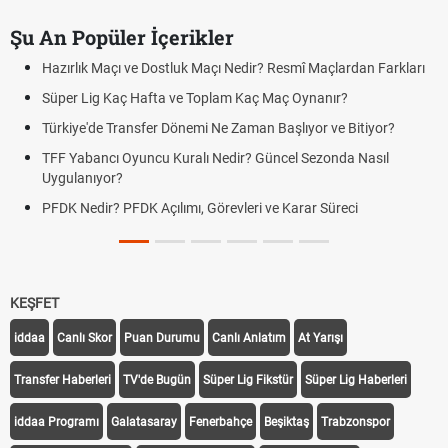
Şu An Popüler İçerikler
Hazırlık Maçı ve Dostluk Maçı Nedir? Resmî Maçlardan Farkları
Süper Lig Kaç Hafta ve Toplam Kaç Maç Oynanır?
Türkiye'de Transfer Dönemi Ne Zaman Başlıyor ve Bitiyor?
TFF Yabancı Oyuncu Kuralı Nedir? Güncel Sezonda Nasıl
Uygulanıyor?
PFDK Nedir? PFDK Açılımı, Görevleri ve Karar Süreci
KEŞFET
iddaa
Canlı Skor
Puan Durumu
Canlı Anlatım
At Yarışı
Transfer Haberleri
TV'de Bugün
Süper Lig Fikstür
Süper Lig Haberleri
iddaa Programı
Galatasaray
Fenerbahçe
Beşiktaş
Trabzonspor