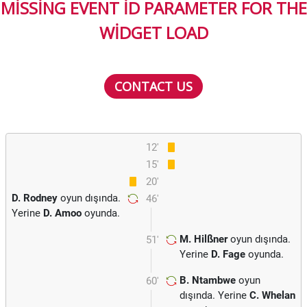
MISSING EVENT ID PARAMETER FOR THE
WIDGET LOAD
CONTACT US
12'
15'
20'
D. Rodney
oyun dışında.
46'
Yerine
D. Amoo
oyunda.
M. Hilßner
oyun dışında.
51'
Yerine
D. Fage
oyunda.
B. Ntambwe
oyun
60'
dışında. Yerine
C. Whelan