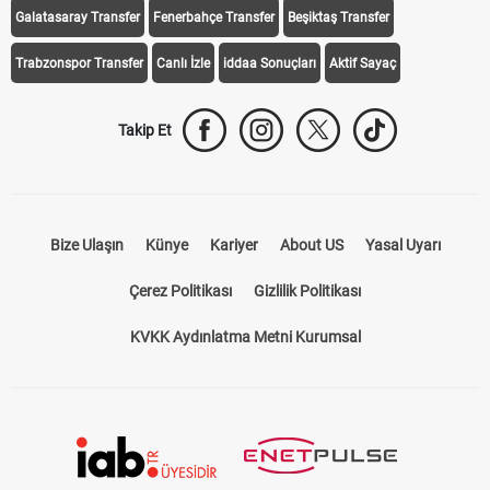
Galatasaray Transfer
Fenerbahçe Transfer
Beşiktaş Transfer
Trabzonspor Transfer
Canlı İzle
iddaa Sonuçları
Aktif Sayaç
Takip Et
Bize Ulaşın
Künye
Kariyer
About US
Yasal Uyarı
Çerez Politikası
Gizlilik Politikası
KVKK Aydınlatma Metni Kurumsal