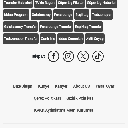
Transfer Haberleri
TV'de Bugün
Süper Lig Fikstür
Süper Lig Haberleri
iddaa Programı
Galatasaray
Fenerbahçe
Beşiktaş
Trabzonspor
Galatasaray Transfer
Fenerbahçe Transfer
Beşiktaş Transfer
Trabzonspor Transfer
Canlı İzle
iddaa Sonuçları
Aktif Sayaç
Takip Et
Bize Ulaşın
Künye
Kariyer
About US
Yasal Uyarı
Çerez Politikası
Gizlilik Politikası
KVKK Aydınlatma Metni Kurumsal