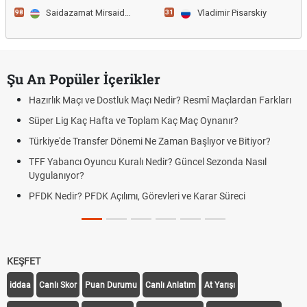
Saidazamat Mirsaidov
Vladimir Pisarskiy
98
31
Şu An Popüler İçerikler
Hazırlık Maçı ve Dostluk Maçı Nedir? Resmî Maçlardan Farkları
Süper Lig Kaç Hafta ve Toplam Kaç Maç Oynanır?
Türkiye'de Transfer Dönemi Ne Zaman Başlıyor ve Bitiyor?
TFF Yabancı Oyuncu Kuralı Nedir? Güncel Sezonda Nasıl
Uygulanıyor?
PFDK Nedir? PFDK Açılımı, Görevleri ve Karar Süreci
KEŞFET
iddaa
Canlı Skor
Puan Durumu
Canlı Anlatım
At Yarışı