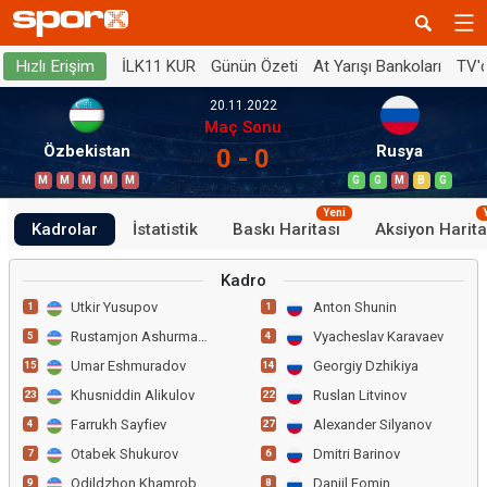
İLK11 KUR
Günün Özeti
At Yarışı Bankoları
TV'
Hızlı Erişim
20.11.2022
Maç Sonu
Özbekistan
Rusya
0 - 0
M
M
M
M
M
G
G
M
B
G
Yeni
Kadrolar
İstatistik
Baskı Haritası
Aksiyon Harita
Kadro
Utkir Yusupov
Anton Shunin
1
1
Rustamjon Ashurmatov
Vyacheslav Karavaev
5
4
Umar Eshmuradov
Georgiy Dzhikiya
15
14
Khusniddin Alikulov
Ruslan Litvinov
23
22
Farrukh Sayfiev
Alexander Silyanov
4
27
Otabek Shukurov
Dmitri Barinov
7
6
Odildzhon Khamrobekov
Daniil Fomin
9
8