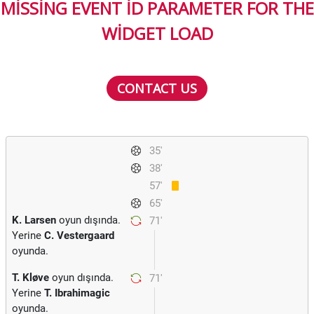
MISSING EVENT ID PARAMETER FOR THE
WIDGET LOAD
CONTACT US
35'
38'
57'
65'
K. Larsen
oyun dışında.
71'
Yerine
C. Vestergaard
oyunda.
T. Kløve
oyun dışında.
71'
Yerine
T. Ibrahimagic
oyunda.