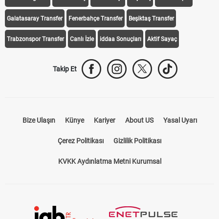
Galatasaray Transfer
Fenerbahçe Transfer
Beşiktaş Transfer
Trabzonspor Transfer
Canlı İzle
iddaa Sonuçları
Aktif Sayaç
Takip Et
Bize Ulaşın
Künye
Kariyer
About US
Yasal Uyarı
Çerez Politikası
Gizlilik Politikası
KVKK Aydınlatma Metni Kurumsal