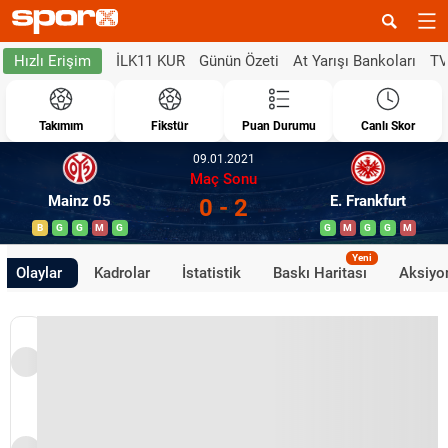
İLK11 KUR
Günün Özeti
At Yarışı Bankoları
TV
Hızlı Erişim
Takımım
Fikstür
Puan Durumu
Canlı Skor
09.01.2021
Maç Sonu
Mainz 05
E. Frankfurt
0 - 2
B
G
G
M
G
G
M
G
G
M
Yeni
Olaylar
Kadrolar
İstatistik
Baskı Haritası
Aksiyon