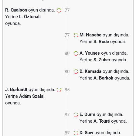
R. Quaison
oyun dışında.
77'
Yerine
L. Öztunali
oyunda.
M. Hasebe
oyun dışında.
77'
Yerine
S. Rode
oyunda.
A. Younes
oyun dışında.
80'
Yerine
S. Zuber
oyunda.
D. Kamada
oyun dışında.
80'
Yerine
A. Barkok
oyunda.
J. Burkardt
oyun dışında.
85'
Yerine
Ádám Szalai
oyunda.
E. Durm
oyun dışında.
87'
Yerine
A. Touré
oyunda.
D. Sow
oyun dışında.
87'