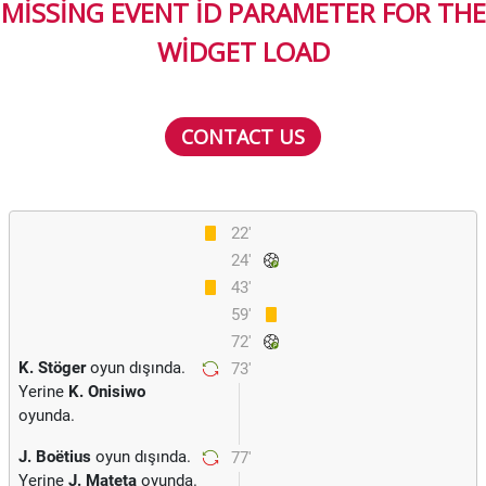
MISSING EVENT ID PARAMETER FOR THE
WIDGET LOAD
CONTACT US
22'
24'
43'
59'
72'
K. Stöger
oyun dışında.
73'
Yerine
K. Onisiwo
oyunda.
J. Boëtius
oyun dışında.
77'
Yerine
J. Mateta
oyunda.