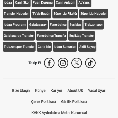
iddaa
Canlı Skor
Puan Durumu
Canlı Anlatım
At Yarışı
Transfer Haberleri
TV'de Bugün
Süper Lig Fikstür
Süper Lig Haberleri
iddaa Programı
Galatasaray
Fenerbahçe
Beşiktaş
Trabzonspor
Galatasaray Transfer
Fenerbahçe Transfer
Beşiktaş Transfer
Trabzonspor Transfer
Canlı İzle
iddaa Sonuçları
Aktif Sayaç
Takip Et
Bize Ulaşın
Künye
Kariyer
About US
Yasal Uyarı
Çerez Politikası
Gizlilik Politikası
KVKK Aydınlatma Metni Kurumsal