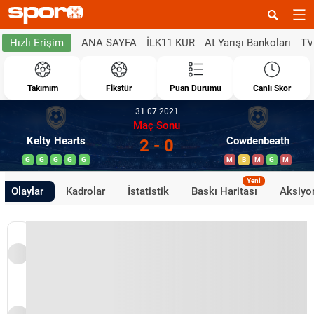
ANA SAYFA
İLK11 KUR
At Yarışı Bankoları
TV
Hızlı Erişim
Takımım
Fikstür
Puan Durumu
Canlı Skor
31.07.2021
Maç Sonu
Kelty Hearts
Cowdenbeath
2 - 0
G
G
G
G
G
M
B
M
G
M
Yeni
Olaylar
Kadrolar
İstatistik
Baskı Haritası
Aksiyon