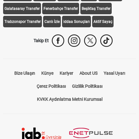
Galatasaray Transfer
Fenerbahçe Transfer
Beşiktaş Transfer
Trabzonspor Transfer
Canlı İzle
iddaa Sonuçları
Aktif Sayaç
Takip Et
Bize Ulaşın
Künye
Kariyer
About US
Yasal Uyarı
Çerez Politikası
Gizlilik Politikası
KVKK Aydınlatma Metni Kurumsal