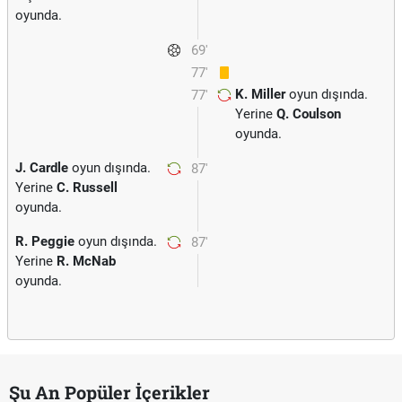
oyunda.
69'
77'
K. Miller
oyun dışında.
77'
Yerine
Q. Coulson
oyunda.
J. Cardle
oyun dışında.
87'
Yerine
C. Russell
oyunda.
R. Peggie
oyun dışında.
87'
Yerine
R. McNab
oyunda.
Şu An Popüler İçerikler