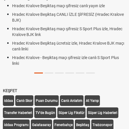
Hradec Kralove Beşiktaş maçı şifresiz canlı yayın izle
Hradec Kralove Beşiktaş CANLI İZLE ŞİFRESİZ (Hradec Kralove
BJK)
Hradec Kralove Beşiktaş maçı şifresiz S Sport Plus izle, Hradec
Kralove BJK link
Hradec Kralove Beşiktaş ücretsiz izle, Hradec Kralove BJK maçı
canlı linki
Hradec Kralove - Beşiktaş maçı şifresiz izle canlı S Sport Plus
linki
KEŞFET
iddaa
Canlı Skor
Puan Durumu
Canlı Anlatım
At Yarışı
Transfer Haberleri
TV'de Bugün
Süper Lig Fikstür
Süper Lig Haberleri
iddaa Programı
Galatasaray
Fenerbahçe
Beşiktaş
Trabzonspor