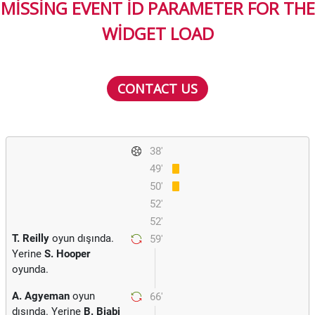
MISSING EVENT ID PARAMETER FOR THE
WIDGET LOAD
CONTACT US
38'
49'
50'
52'
52'
T. Reilly
oyun dışında.
59'
Yerine
S. Hooper
oyunda.
A. Agyeman
oyun
66'
dışında. Yerine
B. Biabi