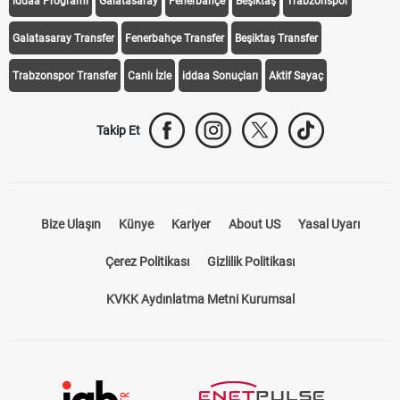
iddaa Programı
Galatasaray
Fenerbahçe
Beşiktaş
Trabzonspor
Galatasaray Transfer
Fenerbahçe Transfer
Beşiktaş Transfer
Trabzonspor Transfer
Canlı İzle
iddaa Sonuçları
Aktif Sayaç
Takip Et
Bize Ulaşın
Künye
Kariyer
About US
Yasal Uyarı
Çerez Politikası
Gizlilik Politikası
KVKK Aydınlatma Metni Kurumsal