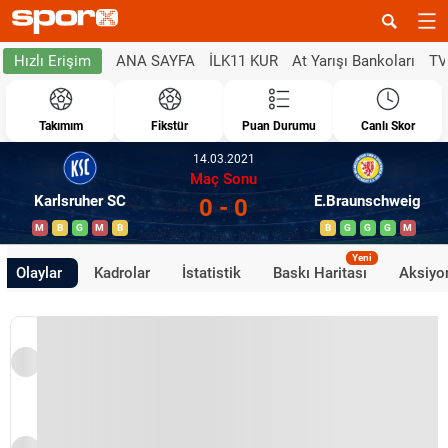
ANA SAYFA
İLK11 KUR
At Yarışı Bankoları
TV
Hızlı Erişim
Takımım
Fikstür
Puan Durumu
Canlı Skor
14.03.2021
Maç Sonu
Karlsruher SC
E.Braunschweig
0 - 0
M
B
G
M
B
B
G
G
G
M
Yeni
Olaylar
Kadrolar
İstatistik
Baskı Haritası
Aksiyon