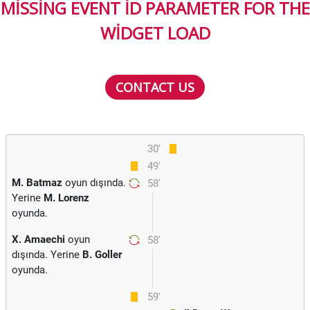
MISSING EVENT ID PARAMETER FOR THE
WIDGET LOAD
CONTACT US
30'
49'
M. Batmaz
oyun dışında.
58'
Yerine
M. Lorenz
oyunda.
X. Amaechi
oyun
58'
dışında. Yerine
B. Goller
oyunda.
59'