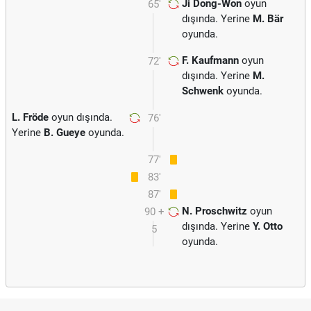
Ji Dong-Won
oyun
65'
dışında. Yerine
M. Bär
oyunda.
F. Kaufmann
oyun
72'
dışında. Yerine
M.
Schwenk
oyunda.
L. Fröde
oyun dışında.
76'
Yerine
B. Gueye
oyunda.
77'
83'
87'
N. Proschwitz
oyun
90 +
dışında. Yerine
Y. Otto
5
oyunda.