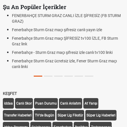
Şu An Popüler İçerikler
FENERBAHÇE STURM GRAZ CANLI İZLE ŞİFRESİZ (FB STURM
GRAZ)
Fenerbahçe Sturm Graz maçı şifresiz canlı yayın izle
Fenerbahçe Sturm Graz maçı ŞİFRESİZ tv100 İZLE, FB Sturm
Graz link
Fenerbahçe - Sturm Graz maçı şifresiz izle canlı tv100 linki
Fenerbahçe Sturm Graz ücretsiz izle, Fener Sturm Graz maçı
canlı linki
KEŞFET
iddaa
Canlı Skor
Puan Durumu
Canlı Anlatım
At Yarışı
Transfer Haberleri
TV'de Bugün
Süper Lig Fikstür
Süper Lig Haberleri