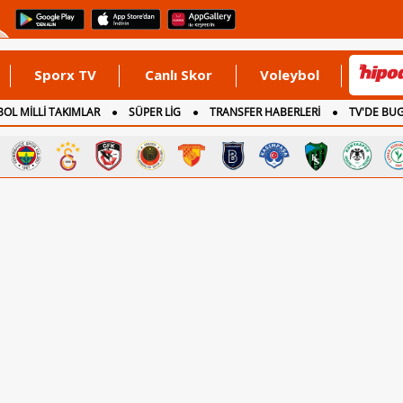
Sporx TV
Canlı Skor
Voleybol
OL MİLLİ TAKIMLAR
SÜPER LİG
TRANSFER HABERLERİ
TV'DE BU