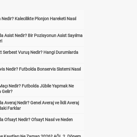
 Nedir? Kalecilikte Plonjon Hareketi Nasıl
?
a Asist Nedir? Bir Pozisyonun Asist Sayılma
ri
kt Serbest Vuruş Nedir? Hangi Durumlarda
is Nedir? Futbolda Bonservis Sistemi Nasıl
 Maçı Nedir? Futbolda Jübile Yapmak Ne
 Gelir?
a Averaj Nedir? Genel Averaj ve İkili Averaj
aki Farklar
da Ofsayt Nedir? Ofsayt Nasıl ve Neden
ise Kayıtları Ne Zaman 2026? AÖL 2. Dönem