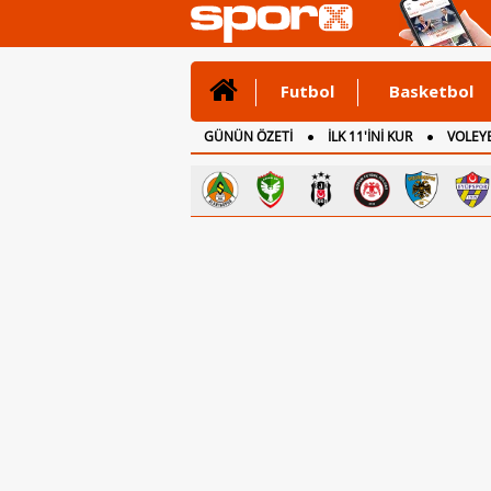
Futbol
Basketbol
GÜNÜN ÖZETİ
İLK 11'İNİ KUR
VOLEYB
CANLI ANLATIM
İNGİLTERE