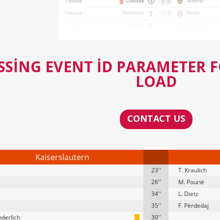
SSING EVENT ID PARAMETER 
LOAD
CONTACT US
Kaiserslautern
23''
T. Kraulich
26''
M. Pourié
34''
L. Dietz
35''
F. Përdedaj
derlich
39''