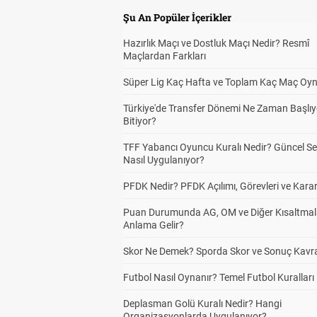
Şu An Popüler İçerikler
Hazırlık Maçı ve Dostluk Maçı Nedir? Resmî
Maçlardan Farkları
Süper Lig Kaç Hafta ve Toplam Kaç Maç Oyn
Türkiye'de Transfer Dönemi Ne Zaman Başlıy
Bitiyor?
TFF Yabancı Oyuncu Kuralı Nedir? Güncel S
Nasıl Uygulanıyor?
PFDK Nedir? PFDK Açılımı, Görevleri ve Karar
Puan Durumunda AG, OM ve Diğer Kısaltmal
Anlama Gelir?
Skor Ne Demek? Sporda Skor ve Sonuç Kavr
Futbol Nasıl Oynanır? Temel Futbol Kuralları
Deplasman Golü Kuralı Nedir? Hangi
Organizasyonlarda Uygulanıyor?