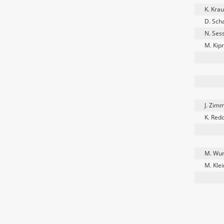
K. Kra
D. Sch
N. Ses
M. Kipr
J. Zim
K. Red
M. Wun
M. Kle