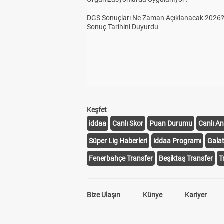
DGS Sonuçları Ne Zaman Açıklanacak 2026
Sonuç Tarihini Duyurdu
Keşfet
iddaa
Canlı Skor
Puan Durumu
Canlı An
Süper Lig Haberleri
iddaa Programı
Gala
Fenerbahçe Transfer
Beşiktaş Transfer
T
Bize Ulaşın
Künye
Kariyer