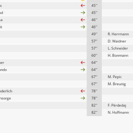
us
45''
ad
45''
sa
46''
it
46''
49''
R. Herrmann
57''
D. Waidner
57''
L. Schneider
60''
H. Bonmann
mer
64''
ondo
64''
67''
M. Pepic
67''
M. Breunig
derlich
78''
insorge
78''
82''
F. Përdedaj
82''
N. Hoffmann