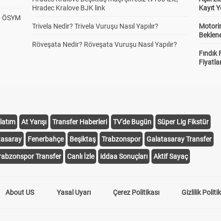
Hradec Kralove BJK link
Kayıt Y
? ÖSYM
Trivela Nedir? Trivela Vuruşu Nasıl Yapılır?
Motorin
Beklene
Röveşata Nedir? Röveşata Vuruşu Nasıl Yapılır?
Fındık 
Fiyatla
latım
At Yarışı
Transfer Haberleri
TV'de Bugün
Süper Lig Fikstür
tasaray
Fenerbahçe
Beşiktaş
Trabzonspor
Galatasaray Transfer
rabzonspor Transfer
Canlı İzle
iddaa Sonuçları
Aktif Sayaç
About US
Yasal Uyarı
Çerez Politikası
Gizlilik Politi