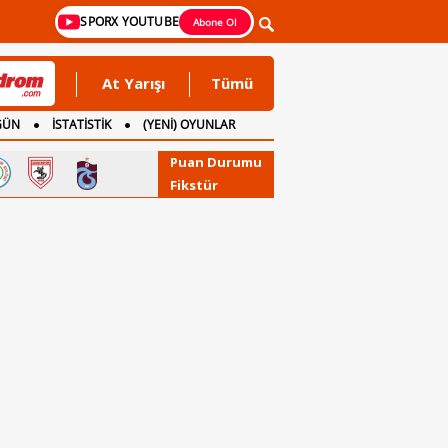
SPORX YOUTUBE
Abone Ol
At Yarışı
Tümü
GÜN
İSTATİSTİK
(YENİ) OYUNLAR
Puan Durumu
Fikstür