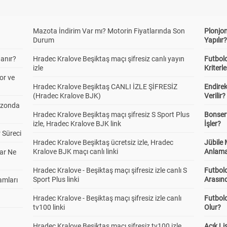
Mazota İndirim Var mı? Motorin Fiyatlarında Son
Plonjon
Durum
Yapılır
anır?
Hradec Kralove Beşiktaş maçı şifresiz canlı yayın
Futbold
izle
Kriterle
or ve
Hradec Kralove Beşiktaş CANLI İZLE ŞİFRESİZ
Endire
(Hradec Kralove BJK)
Verilir?
ezonda
Hradec Kralove Beşiktaş maçı şifresiz S Sport Plus
Bonserv
izle, Hradec Kralove BJK link
İşler?
 Süreci
Hradec Kralove Beşiktaş ücretsiz izle, Hradec
Jübile
Kralove BJK maçı canlı linki
Anlama
ar Ne
Hradec Kralove - Beşiktaş maçı şifresiz izle canlı S
Futbold
Sport Plus linki
Arasınd
amları
Hradec Kralove - Beşiktaş maçı şifresiz izle canlı
Futbol
tv100 linki
Olur?
Hradec Kralove Beşiktaş maçı şifresiz tv100 izle,
Açık L