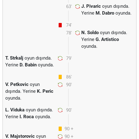
J. Pivaric
oyun dışında.
63'
Yerine
M. Dabro
oyunda.
74'
N. Soldo
oyun dışında.
78'
Yerine
G. Artistico
oyunda.
T. Strkalj
oyun dışında.
79'
Yerine
D. Babin
oyunda.
86'
V. Petkovic
oyun
90'
dışında. Yerine
K. Peric
oyunda.
L. Viduka
oyun dışında.
90'
Yerine
I. Roca
oyunda.
90 +
V. Majstorovic
oyun
90 +
4