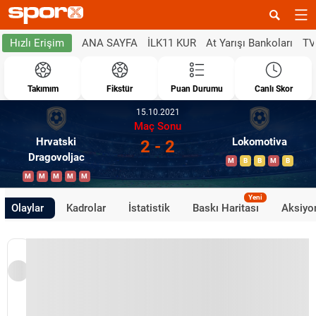
ANA SAYFA
İLK11 KUR
At Yarışı Bankoları
TV
Hızlı Erişim
Takımım
Fikstür
Puan Durumu
Canlı Skor
15.10.2021
Maç Sonu
Hrvatski
Lokomotiva
2 - 2
Dragovoljac
M
B
B
M
B
M
M
M
M
M
Yeni
Olaylar
Kadrolar
İstatistik
Baskı Haritası
Aksiyon