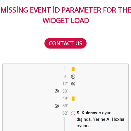
MISSING EVENT ID PARAMETER FOR THE
WIDGET LOAD
CONTACT US
1'
9'
17'
30'
49'
58'
S. Kulenovic
oyun
62'
dışında. Yerine
A. Hoxha
oyunda.