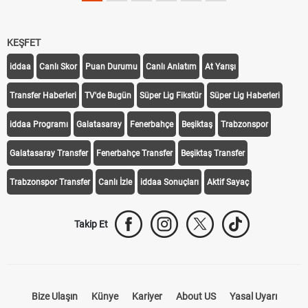
KEŞFET
iddaa
Canlı Skor
Puan Durumu
Canlı Anlatım
At Yarışı
Transfer Haberleri
TV'de Bugün
Süper Lig Fikstür
Süper Lig Haberleri
iddaa Programı
Galatasaray
Fenerbahçe
Beşiktaş
Trabzonspor
Galatasaray Transfer
Fenerbahçe Transfer
Beşiktaş Transfer
Trabzonspor Transfer
Canlı İzle
iddaa Sonuçları
Aktif Sayaç
Takip Et
Bize Ulaşın
Künye
Kariyer
About US
Yasal Uyarı