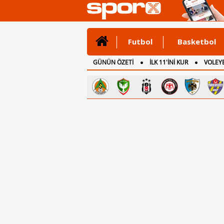
Futbol
Basketbol
GÜNÜN ÖZETİ
İLK 11'İNİ KUR
VOLEYB
CANLI ANLATIM
İNGİLTERE