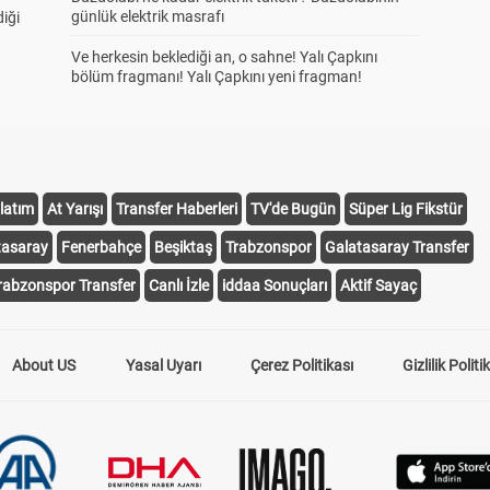
günlük elektrik masrafı
diği
Ve herkesin beklediği an, o sahne! Yalı Çapkını
bölüm fragmanı! Yalı Çapkını yeni fragman!
latım
At Yarışı
Transfer Haberleri
TV'de Bugün
Süper Lig Fikstür
tasaray
Fenerbahçe
Beşiktaş
Trabzonspor
Galatasaray Transfer
rabzonspor Transfer
Canlı İzle
iddaa Sonuçları
Aktif Sayaç
About US
Yasal Uyarı
Çerez Politikası
Gizlilik Politi