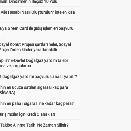
ısını Dindirmenin İlaçsız 10 Yolu
 Aile Hesabı Nasıl Oluşturulur? İşte en kısa
'ya Green Card ile gidiş işlemleri başvuru
ı
syal Konut Projesi şartları neler, Sosyal
rojesi'nden kimler yararlanabilir
apılır? E-Devlet Doğalgaz yardım talebi
rma ve sorgulama
t doğalgaz yardımı başvurusu nasıl yapılır?
'nin en ucuza satılan sigarası kaç para
 SİGARA)
'nin en pahalı sigarası ne kadar kaç para?
irişimciler İçin Kredi Olanakları
Takibe Alınma Tarihi Ne Zaman Silinir?