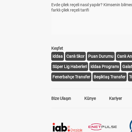
Evde çilek reçeli nasıl yapılır? Kimsenin bilme
farklı çilek reçeli tarifi
Keşfet
iddaa
Canlı Skor
Puan Durumu
Canlı An
Süper Lig Haberleri
iddaa Programı
Gala
Fenerbahçe Transfer
Beşiktaş Transfer
T
Bize Ulaşın
Künye
Kariyer