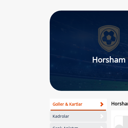
Horsham
Horsham
Goller & Kartlar
Kadrolar