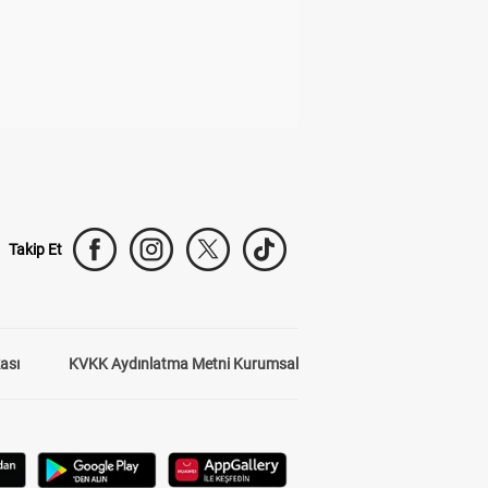
Takip Et
kası
KVKK Aydınlatma Metni Kurumsal