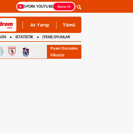
SPORX YOUTUBE
Abone Ol
At Yarışı
Tümü
GÜN
İSTATİSTİK
(YENİ) OYUNLAR
Puan Durumu
Fikstür