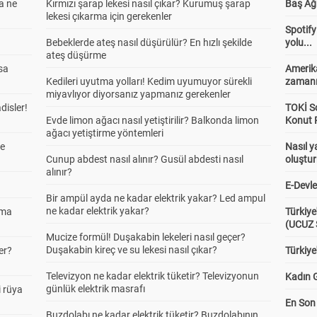
a ne
Kırmızı şarap lekesi nasıl çıkar? Kurumuş şarap
Baş Ağr
lekesi çıkarma için gerekenler
Spotify
Bebeklerde ateş nasıl düşürülür? En hızlı şekilde
yolu...
ateş düşürme
sa
Amerika
Kedileri uyutma yolları! Kedim uyumuyor sürekli
zaman
miyavlıyor diyorsanız yapmanız gerekenler
adisler!
TOKİ So
Evde limon ağacı nasıl yetiştirilir? Balkonda limon
Konut P
ağacı yetiştirme yöntemleri
ne
Nasıl y
Cunup abdest nasıl alınır? Gusül abdesti nasıl
oluştu
alınır?
E-Devle
Bir ampül ayda ne kadar elektrik yakar? Led ampul
ne kadar elektrik yakar?
ama
Türkiye
(UCUZ
Mucize formül! Duşakabin lekeleri nasıl geçer?
Duşakabin kireç ve su lekesi nasıl çıkar?
er?
Türkiye
Televizyon ne kadar elektrik tüketir? Televizyonun
Kadın G
günlük elektrik masrafı
 rüya
En Son 
Buzdolabı ne kadar elektrik tüketir? Buzdolabının