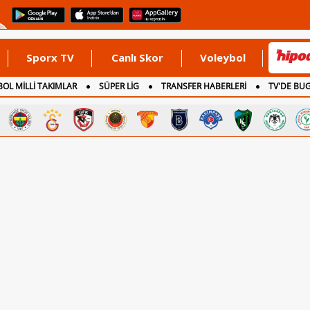
Sporx TV
Canlı Skor
Voleybol
OL MİLLİ TAKIMLAR
SÜPER LİG
TRANSFER HABERLERİ
TV'DE BU