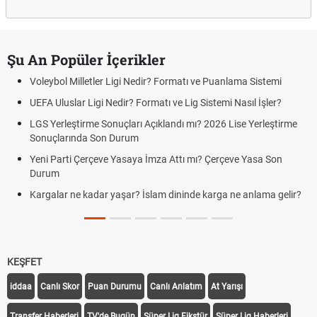
Şu An Popüler İçerikler
Voleybol Milletler Ligi Nedir? Formatı ve Puanlama Sistemi
UEFA Uluslar Ligi Nedir? Formatı ve Lig Sistemi Nasıl İşler?
LGS Yerleştirme Sonuçları Açıklandı mı? 2026 Lise Yerleştirme
Sonuçlarında Son Durum
Yeni Parti Çerçeve Yasaya İmza Attı mı? Çerçeve Yasa Son
Durum
Kargalar ne kadar yaşar? İslam dininde karga ne anlama gelir?
KEŞFET
iddaa
Canlı Skor
Puan Durumu
Canlı Anlatım
At Yarışı
Transfer Haberleri
TV'de Bugün
Süper Lig Fikstür
Süper Lig Haberleri