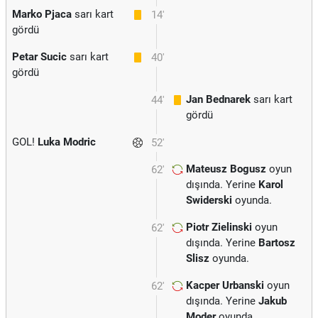
Marko Pjaca
sarı kart
14'
gördü
Petar Sucic
sarı kart
40'
gördü
Jan Bednarek
sarı kart
44'
gördü
GOL!
Luka Modric
52'
Mateusz Bogusz
oyun
62'
dışında. Yerine
Karol
Swiderski
oyunda.
Piotr Zielinski
oyun
62'
dışında. Yerine
Bartosz
Slisz
oyunda.
Kacper Urbanski
oyun
62'
dışında. Yerine
Jakub
Moder
oyunda.