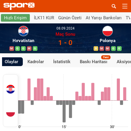
İLK11 KUR
Günün Özeti
At Yarışı Bankoları
TV
Hızlı Erişim
08.09.2024
Maç Sonu
Hırvatistan
Polonya
1 - 0
M
G
G
M
G
B
M
M
G
G
Yeni
Olaylar
Kadrolar
İstatistik
Baskı Haritası
Aksiyon
0'
15'
30'