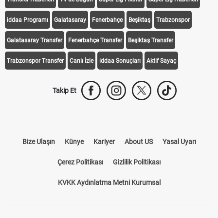
iddaa Programı
Galatasaray
Fenerbahçe
Beşiktaş
Trabzonspor
Galatasaray Transfer
Fenerbahçe Transfer
Beşiktaş Transfer
Trabzonspor Transfer
Canlı İzle
iddaa Sonuçları
Aktif Sayaç
Takip Et
Bize Ulaşın
Künye
Kariyer
About US
Yasal Uyarı
Çerez Politikası
Gizlilik Politikası
KVKK Aydınlatma Metni Kurumsal