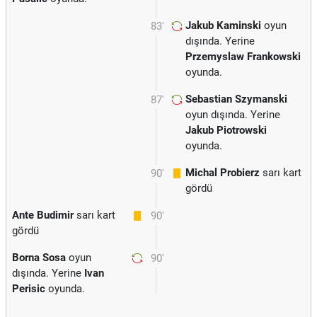
Jakub Kaminski
oyun
83'
dışında. Yerine
Przemyslaw Frankowski
oyunda.
Sebastian Szymanski
87'
oyun dışında. Yerine
Jakub Piotrowski
oyunda.
Michal Probierz
sarı kart
90'
gördü
Ante Budimir
sarı kart
90'
gördü
Borna Sosa
oyun
90'
dışında. Yerine
Ivan
Perisic
oyunda.