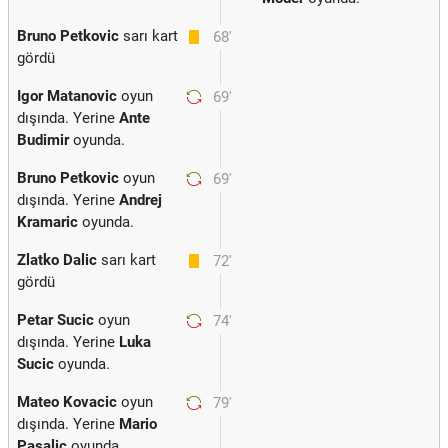
Bruno Petkovic
sarı kart
68'
gördü
Igor Matanovic
oyun
69'
dışında. Yerine
Ante
Budimir
oyunda.
Bruno Petkovic
oyun
69'
dışında. Yerine
Andrej
Kramaric
oyunda.
Zlatko Dalic
sarı kart
72'
gördü
Petar Sucic
oyun
74'
dışında. Yerine
Luka
Sucic
oyunda.
Mateo Kovacic
oyun
79'
dışında. Yerine
Mario
Pasalic
oyunda.