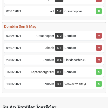
02.07.2021
Wil
1-2
Grasshopper
G
Dornbirn Son 5 Maç
03.09.2021
Grasshopper
5-2
Dornbirn
M
09.07.2021
Altach
4-1
Dornbirn
M
23.05.2021
Dornbirn
0-4
Floridsdorfer AC
M
16.05.2021
Kapfenberger SV
0-1
Dornbirn
G
13.05.2021
Dornbirn
3-1
Vorwaerts Steyr
G
Şu An Popüler İçerikler