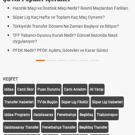
Hazırlık Maçı ve Dostluk Maçı Nedir? Resmî Maçlardan Farkları
Süper Lig Kaç Hafta ve Toplam Kaç Maç Oynanır?
Türkiye'de Transfer Dönemi Ne Zaman Başlıyor ve Bitiyor?
TFF Yabancı Oyuncu Kuralı Nedir? Güncel Sezonda Nasıl
Uygulanıyor?
PFDK Nedir? PFDK Açılımı, Görevleri ve Karar Süreci
KEŞFET
iddaa
Canlı Skor
Puan Durumu
Canlı Anlatım
At Yarışı
Transfer Haberleri
TV'de Bugün
Süper Lig Fikstür
Süper Lig Haberleri
iddaa Programı
Galatasaray
Fenerbahçe
Beşiktaş
Trabzonspor
Galatasaray Transfer
Fenerbahçe Transfer
Beşiktaş Transfer