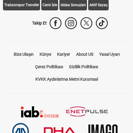
Trabzonspor Transfer
Canlı İzle
iddaa Sonuçları
Aktif Sayaç
Takip Et
Bize Ulaşın
Künye
Kariyer
About US
Yasal Uyarı
Çerez Politikası
Gizlilik Politikası
KVKK Aydınlatma Metni Kurumsal