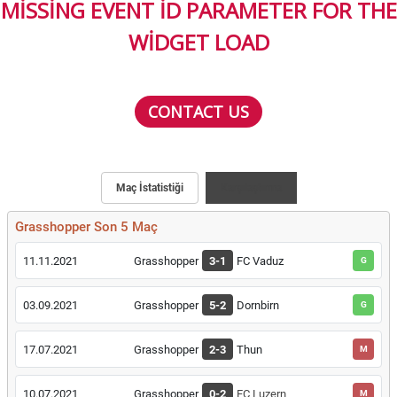
MISSING EVENT ID PARAMETER FOR THE
WIDGET LOAD
CONTACT US
Maç İstatistiği
Karşılaştırma
Grasshopper Son 5 Maç
11.11.2021
Grasshopper
3-1
FC Vaduz
G
03.09.2021
Grasshopper
5-2
Dornbirn
G
17.07.2021
Grasshopper
2-3
Thun
M
10.07.2021
Grasshopper
0-2
FC Luzern
M