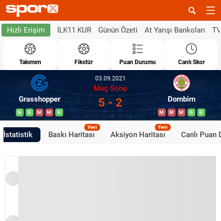
İLK11 KUR
Günün Özeti
At Yarışı Bankoları
TV
Hızlı Erişim
Takımım
Fikstür
Puan Durumu
Canlı Skor
03.09.2021
Maç Sonu
Grasshopper
Dornbirn
5 - 2
G
G
M
M
G
M
M
M
G
G
Yeni
Yeni
İstatistik
Baskı Haritası
Aksiyon Haritası
Canlı Puan