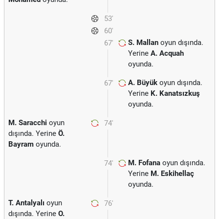
53'
60'
S. Mallan
oyun dışında.
67'
Yerine
A. Acquah
oyunda.
A. Büyük
oyun dışında.
67'
Yerine
K. Kanatsızkuş
oyunda.
M. Saracchi
oyun
74'
dışında. Yerine
Ö.
Bayram
oyunda.
M. Fofana
oyun dışında.
74'
Yerine
M. Eskihellaç
oyunda.
T. Antalyalı
oyun
76'
dışında. Yerine
O.