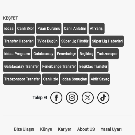
KEŞFET
iddaa
Canlı Skor
Puan Durumu
Canlı Anlatım
At Yarışı
Transfer Haberleri
TV'de Bugün
Süper Lig Fikstür
Süper Lig Haberleri
iddaa Programı
Galatasaray
Fenerbahçe
Beşiktaş
Trabzonspor
Galatasaray Transfer
Fenerbahçe Transfer
Beşiktaş Transfer
Trabzonspor Transfer
Canlı İzle
iddaa Sonuçları
Aktif Sayaç
Takip Et
Bize Ulaşın
Künye
Kariyer
About US
Yasal Uyarı