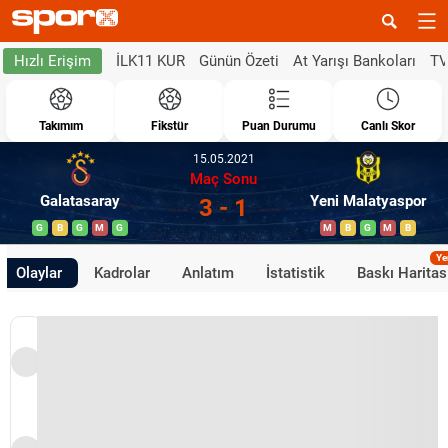
İLK11 KUR
Günün Özeti
At Yarışı Bankoları
TV
Hızlı Erişim
Takımım
Fikstür
Puan Durumu
Canlı Skor
15.05.2021
Maç Sonu
Galatasaray
Yeni Malatyaspor
3 - 1
G
B
G
M
G
M
B
G
M
B
Ye
Olaylar
Kadrolar
Anlatım
İstatistik
Baskı Haritas