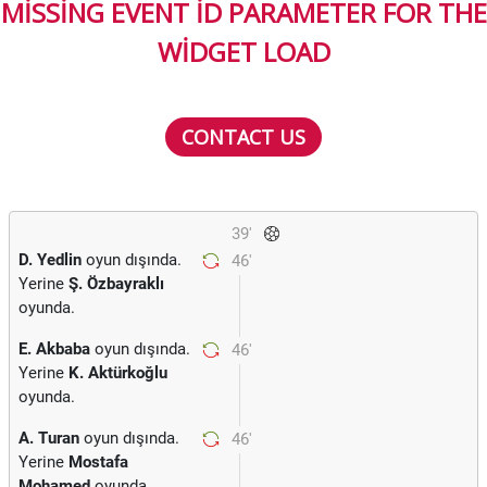
MISSING EVENT ID PARAMETER FOR THE
WIDGET LOAD
CONTACT US
39'
D. Yedlin
oyun dışında.
46'
Yerine
Ş. Özbayraklı
oyunda.
E. Akbaba
oyun dışında.
46'
Yerine
K. Aktürkoğlu
oyunda.
A. Turan
oyun dışında.
46'
Yerine
Mostafa
Mohamed
oyunda.