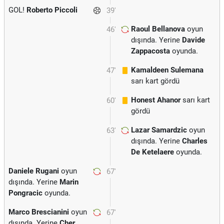
GOL!
Roberto Piccoli
39'
Raoul Bellanova
oyun
46'
dışında. Yerine
Davide
Zappacosta
oyunda.
Kamaldeen Sulemana
47'
sarı kart gördü
Honest Ahanor
sarı kart
60'
gördü
Lazar Samardzic
oyun
63'
dışında. Yerine
Charles
De Ketelaere
oyunda.
Daniele Rugani
oyun
67'
dışında. Yerine
Marin
Pongracic
oyunda.
Marco Brescianini
oyun
67'
dışında. Yerine
Cher