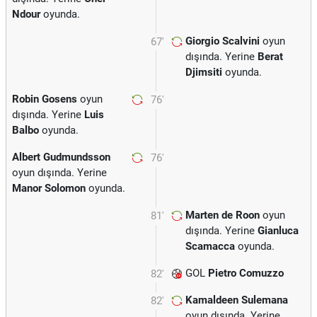
Ndour
oyunda.
Giorgio Scalvini
oyun
67'
dışında. Yerine
Berat
Djimsiti
oyunda.
Robin Gosens
oyun
76'
dışında. Yerine
Luis
Balbo
oyunda.
Albert Gudmundsson
76'
oyun dışında. Yerine
Manor Solomon
oyunda.
Marten de Roon
oyun
81'
dışında. Yerine
Gianluca
Scamacca
oyunda.
GOL
Pietro Comuzzo
82'
Kamaldeen Sulemana
82'
oyun dışında. Yerine