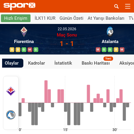
İLK11 KUR
Günün Özeti
At Yarışı Bankoları
TV
Hızlı Erişim
22.05.2026
Maç Sonu
Fiorentina
Atalanta
1 - 1
B
B
G
M
G
M
G
G
B
M
Yeni
Olaylar
Kadrolar
İstatistik
Baskı Haritası
Aksiyon
0'
15'
30'