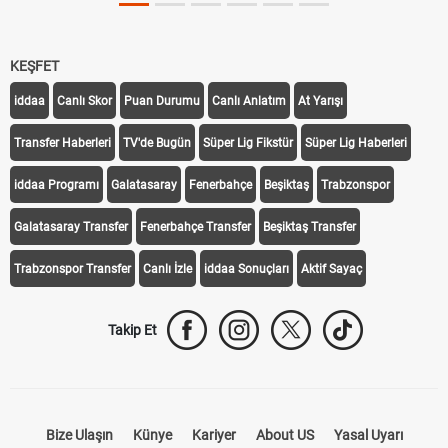
KEŞFET
iddaa
Canlı Skor
Puan Durumu
Canlı Anlatım
At Yarışı
Transfer Haberleri
TV'de Bugün
Süper Lig Fikstür
Süper Lig Haberleri
iddaa Programı
Galatasaray
Fenerbahçe
Beşiktaş
Trabzonspor
Galatasaray Transfer
Fenerbahçe Transfer
Beşiktaş Transfer
Trabzonspor Transfer
Canlı İzle
iddaa Sonuçları
Aktif Sayaç
Takip Et
Bize Ulaşın
Künye
Kariyer
About US
Yasal Uyarı