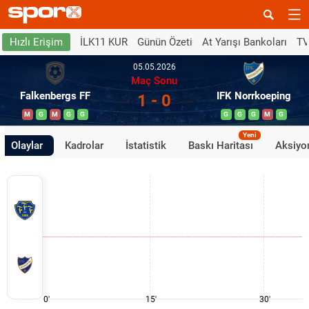
İLK11 KUR
Günün Özeti
At Yarışı Bankoları
TV
Hızlı Erişim
05.05.2026
Maç Sonu
Falkenbergs FF
IFK Norrkoeping
1 - 0
M
G
M
G
G
G
G
G
M
G
Yeni
Olaylar
Kadrolar
İstatistik
Baskı Haritası
Aksiyon
0'
15'
30'