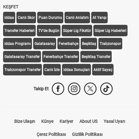
KEŞFET
iddaa
Canlı Skor
Puan Durumu
Canlı Anlatım
At Yarışı
Transfer Haberleri
TV'de Bugün
Süper Lig Fikstür
Süper Lig Haberleri
iddaa Programı
Galatasaray
Fenerbahçe
Beşiktaş
Trabzonspor
Galatasaray Transfer
Fenerbahçe Transfer
Beşiktaş Transfer
Trabzonspor Transfer
Canlı İzle
iddaa Sonuçları
Aktif Sayaç
Takip Et
Bize Ulaşın
Künye
Kariyer
About US
Yasal Uyarı
Çerez Politikası
Gizlilik Politikası