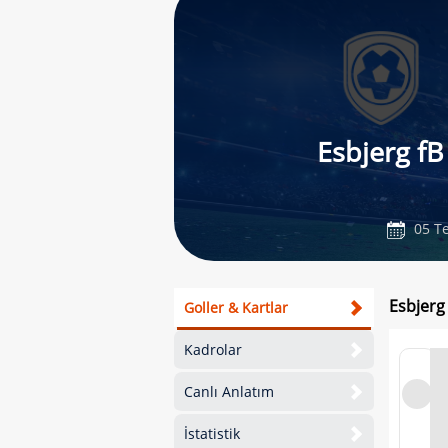
Esbjerg fB
05 Te
Esbjerg
Goller & Kartlar
Kadrolar
Canlı Anlatım
İstatistik