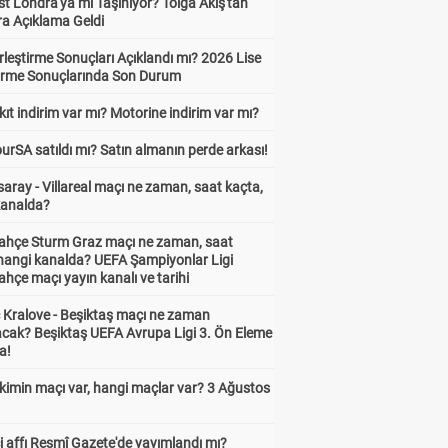
t Londra'ya mı Taşınıyor? Tolga Akış'tan
ra Açıklama Geldi
leştirme Sonuçları Açıklandı mı? 2026 Lise
tirme Sonuçlarında Son Durum
ıt indirim var mı? Motorine indirim var mı?
urSA satıldı mı? Satın almanın perde arkası!
aray - Villareal maçı ne zaman, saat kaçta,
kanalda?
ahçe Sturm Graz maçı ne zaman, saat
 hangi kanalda? UEFA Şampiyonlar Ligi
hçe maçı yayın kanalı ve tarihi
 Kralove - Beşiktaş maçı ne zaman
cak? Beşiktaş UEFA Avrupa Ligi 3. Ön Eleme
a!
kimin maçı var, hangi maçlar var? 3 Ağustos
 affı Resmî Gazete'de yayımlandı mı?