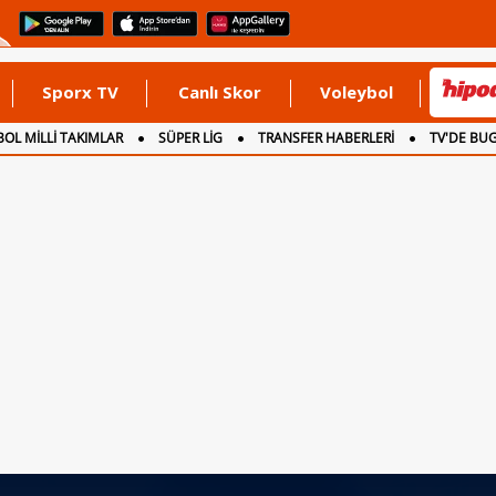
Sporx TV
Canlı Skor
Voleybol
OL MİLLİ TAKIMLAR
SÜPER LİG
TRANSFER HABERLERİ
TV'DE BU