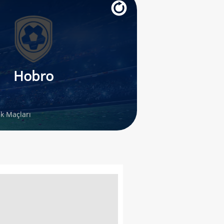
Hobro
ık Maçları