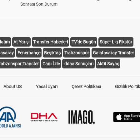
Sonrası Son Durum
latım
At Yarışı
Transfer Haberleri
TV'de Bugün
Süper Lig Fikstür
tasaray
Fenerbahçe
Beşiktaş
Trabzonspor
Galatasaray Transfer
rabzonspor Transfer
Canlı İzle
iddaa Sonuçları
Aktif Sayaç
About US
Yasal Uyarı
Çerez Politikası
Gizlilik Politi