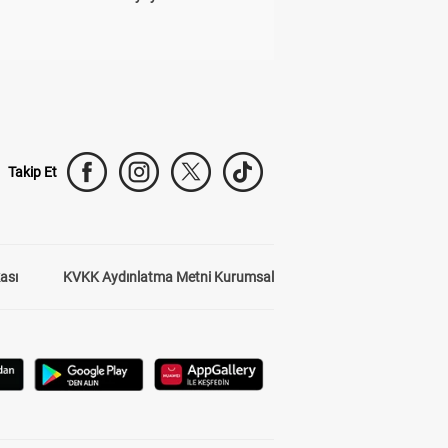
Takip Et
kası
KVKK Aydınlatma Metni Kurumsal