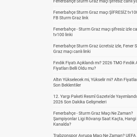
Fenerbahçe Sturm Graz maçı şifresiz canlı ya
Fenerbahçe Sturm Graz maçı ŞİFRESİZ tv100
FB Sturm Graz link
Fenerbahçe - Sturm Graz maçı şifresiz izle ca
tv100 linki
Fenerbahçe Sturm Graz ücretsiz izle, Fener 
Graz maçı canlı linki
Fındık Fiyatı Açıklandı mı? 2026 TMO Fındık 
Fiyatları Belli Oldu mu?
Altın Yükselecek mi, Yükselir mi? Altın Fiyatlar
Son Beklentiler
12. Yargı Paketi Resmî Gazete'de Yayımlandı
2026 Son Dakika Gelişmeleri
Fenerbahçe - Sturm Graz Maçı Ne Zaman?
Şampiyonlar Ligi Rövanşı Saat Kaçta, Hangi
Kanalda?
Trabzonspor Avrupa Maçı Ne Zaman? UEFA