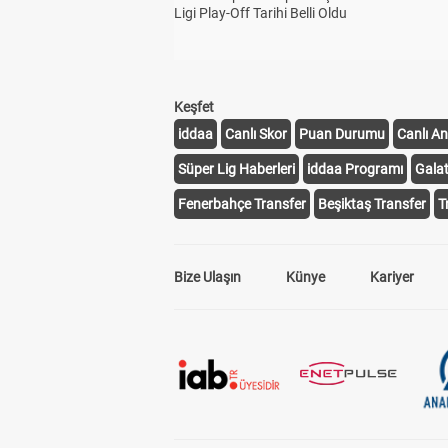
Ligi Play-Off Tarihi Belli Oldu
Keşfet
iddaa
Canlı Skor
Puan Durumu
Canlı An
Süper Lig Haberleri
iddaa Programı
Gala
Fenerbahçe Transfer
Beşiktaş Transfer
T
Bize Ulaşın
Künye
Kariyer