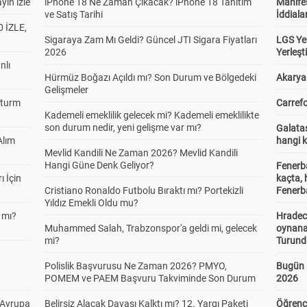
yın izle
iPhone 18 Ne Zaman Çıkacak? iPhone 18 Tanıtım
Manifes
ve Satış Tarihi
İddiala
 İZLE,
Sigaraya Zam Mı Geldi? Güncel JTI Sigara Fiyatları
LGS Yer
2026
Yerleş
nlı
Hürmüz Boğazı Açıldı mı? Son Durum ve Bölgedeki
Akaryak
Gelişmeler
Sturm
Carrefo
Kademeli emeklilik gelecek mi? Kademeli emeklilikte
son durum nedir, yeni gelişme var mı?
Galatas
Alım
hangi 
Mevlid Kandili Ne Zaman 2026? Mevlid Kandili
Hangi Güne Denk Geliyor?
Fenerb
ı İçin
kaçta,
Cristiano Ronaldo Futbolu Bıraktı mı? Portekizli
Fenerba
Yıldız Emekli Oldu mu?
 mı?
Hradec
Muhammed Salah, Trabzonspor'a geldi mi, gelecek
oynana
mi?
Turund
Polislik Başvurusu Ne Zaman 2026? PMYO,
Bugün 
POMEM ve PAEM Başvuru Takviminde Son Durum
2026
 Avrupa
Belirsiz Alacak Davası Kalktı mı? 12. Yargı Paketi
Öğrenci