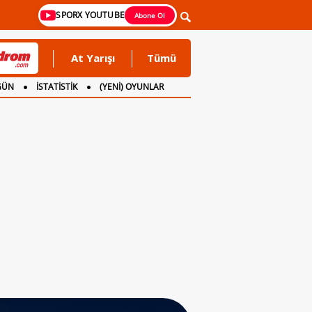
SPORX YOUTUBE
Abone Ol
At Yarışı
Tümü
GÜN
İSTATİSTİK
(YENİ) OYUNLAR