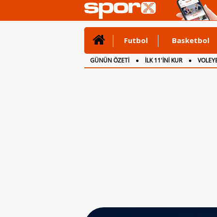
Futbol
Basketbol
GÜNÜN ÖZETİ
İLK 11'İNİ KUR
VOLEYB
CANLI ANLATIM
İNGİLTERE