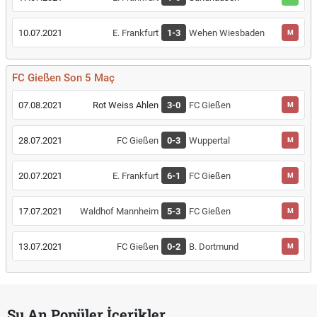
10.07.2021
E. Frankfurt
1-3
Wehen Wiesbaden
M
FC Gießen Son 5 Maç
07.08.2021
Rot Weiss Ahlen
3-0
FC Gießen
M
28.07.2021
FC Gießen
0-3
Wuppertal
M
20.07.2021
E. Frankfurt
6-1
FC Gießen
M
17.07.2021
Waldhof Mannheim
5-3
FC Gießen
M
13.07.2021
FC Gießen
0-2
B. Dortmund
M
Şu An Popüler İçerikler