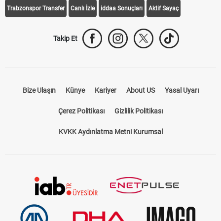
Trabzonspor Transfer
Canlı İzle
iddaa Sonuçları
Aktif Sayaç
Takip Et
Bize Ulaşın
Künye
Kariyer
About US
Yasal Uyarı
Çerez Politikası
Gizlilik Politikası
KVKK Aydınlatma Metni Kurumsal