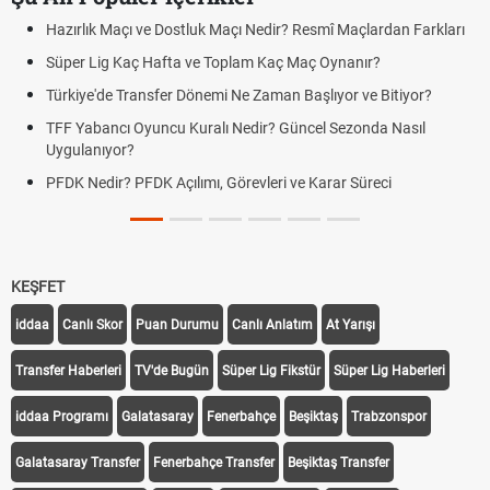
Hazırlık Maçı ve Dostluk Maçı Nedir? Resmî Maçlardan Farkları
Süper Lig Kaç Hafta ve Toplam Kaç Maç Oynanır?
Türkiye'de Transfer Dönemi Ne Zaman Başlıyor ve Bitiyor?
TFF Yabancı Oyuncu Kuralı Nedir? Güncel Sezonda Nasıl
Uygulanıyor?
PFDK Nedir? PFDK Açılımı, Görevleri ve Karar Süreci
KEŞFET
iddaa
Canlı Skor
Puan Durumu
Canlı Anlatım
At Yarışı
Transfer Haberleri
TV'de Bugün
Süper Lig Fikstür
Süper Lig Haberleri
iddaa Programı
Galatasaray
Fenerbahçe
Beşiktaş
Trabzonspor
Galatasaray Transfer
Fenerbahçe Transfer
Beşiktaş Transfer