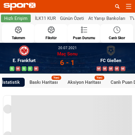
İLK11 KUR
Günün Özeti
At Yarışı Bankoları
TV
Hızlı Erişim
Takımım
Fikstür
Puan Durumu
Canlı Skor
20.07.2021
Maç Sonu
E. Frankfurt
FC Gießen
6 - 1
G
M
G
G
M
M
M
M
M
M
Yeni
Yeni
İstatistik
Baskı Haritası
Aksiyon Haritası
Canlı Puan