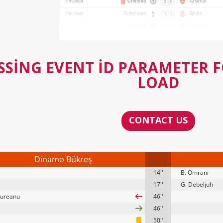
SSING EVENT ID PARAMETER 
LOAD
CONTACT US
Dinamo Bükreş
14''
B. Omrani
17''
G. Debeljuh
gureanu
46''
46''
50''