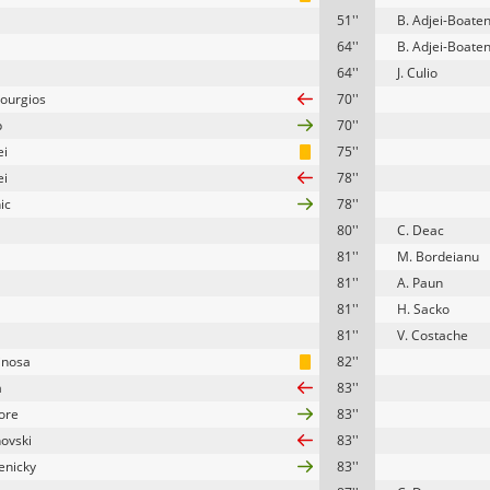
51''
B. Adjei-Boate
64''
B. Adjei-Boate
64''
J. Culio
nourgios
70''
p
70''
ei
75''
ei
78''
ic
78''
80''
C. Deac
81''
M. Bordeianu
81''
A. Paun
81''
H. Sacko
81''
V. Costache
inosa
82''
a
83''
gore
83''
novski
83''
enicky
83''