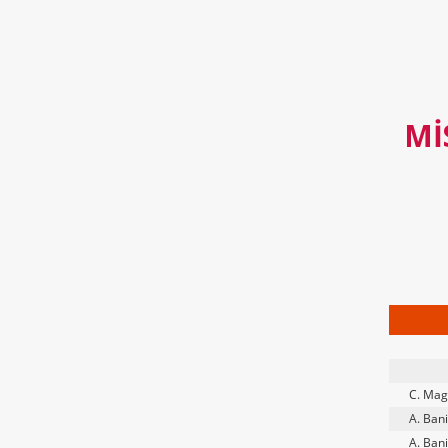
MI
C. Ma
A. Bani
A. Bani