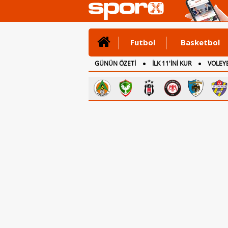
Futbol
Basketbol
GÜNÜN ÖZETİ
İLK 11'İNİ KUR
VOLEYB
CANLI ANLATIM
İNGİLTERE