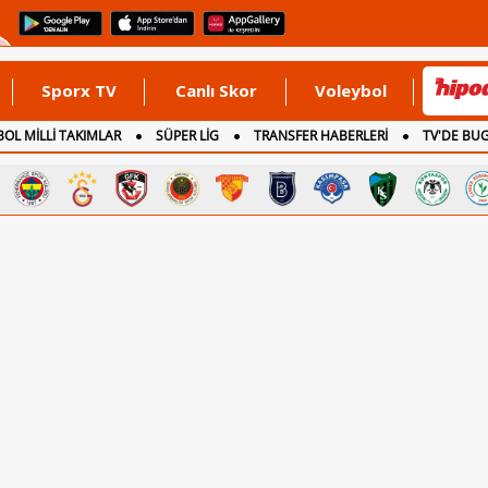
Sporx TV
Canlı Skor
Voleybol
OL MİLLİ TAKIMLAR
SÜPER LİG
TRANSFER HABERLERİ
TV'DE BU