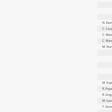
N. Kai
C. Car
C. Mat
C. Mat
M. Nun
M. Esp
R. Pop
R. Gri
M. Iva
T. Vest