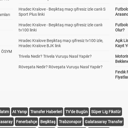
Hradec Kralove - Beşiktaş maçı şifresiz izle canlı S
Futbold
Sport Plus linki
Arasınd
amları
Hradec Kralove - Beşiktaş maçı şifresiz izle canlı
Futbol
tv100 linki
Olur?
Hradec Kralove Beşiktaş maçı şifresiz tv100 izle,
Açık L
Hradec Kralove BJK link
Kayıt Y
? ÖSYM
Trivela Nedir? Trivela Vuruşu Nasıl Yapılır?
Motorin
Beklene
Röveşata Nedir? Röveşata Vuruşu Nasıl Yapılır?
Fındık 
Fiyatla
latım
At Yarışı
Transfer Haberleri
TV'de Bugün
Süper Lig Fikstür
tasaray
Fenerbahçe
Beşiktaş
Trabzonspor
Galatasaray Transfer