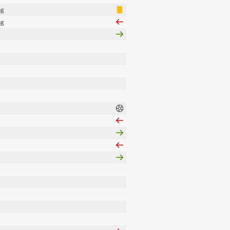
ng
ng