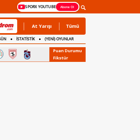
SPORX YOUTUBE
Abone Ol
At Yarışı
Tümü
GÜN
İSTATİSTİK
(YENİ) OYUNLAR
Puan Durumu
Fikstür