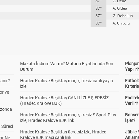
87''
C. Deac
87''
A. Gîdea
87''
G. Debeljuh
87''
A. Chipciu
Mazota İndirim Var mı? Motorin Fiyatlarında Son
Plonjon
Durum
Yapılır
anır?
Hradec Kralove Beşiktaş maçı şifresiz canlı yayın
Futbold
izle
Kriterle
or ve
Hradec Kralove Beşiktaş CANLI İZLE ŞİFRESİZ
Endire
(Hradec Kralove BJK)
Verilir?
ezonda
Hradec Kralove Beşiktaş maçı şifresiz S Sport Plus
Bonserv
izle, Hradec Kralove BJK link
İşler?
 Süreci
Hradec Kralove Beşiktaş ücretsiz izle, Hradec
Jübile
Kralove BJK maçı canlı linki
Anlama
ar Ne