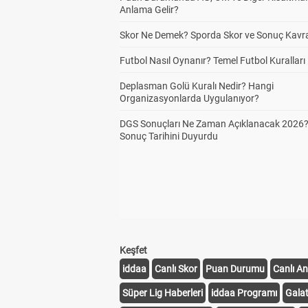
Anlama Gelir?
Skor Ne Demek? Sporda Skor ve Sonuç Kavr
Futbol Nasıl Oynanır? Temel Futbol Kuralları
Deplasman Golü Kuralı Nedir? Hangi
Organizasyonlarda Uygulanıyor?
DGS Sonuçları Ne Zaman Açıklanacak 2026
Sonuç Tarihini Duyurdu
Keşfet
iddaa
Canlı Skor
Puan Durumu
Canlı An
Süper Lig Haberleri
iddaa Programı
Gala