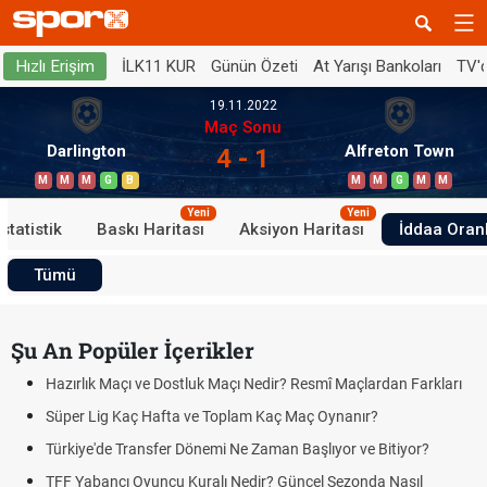
İLK11 KUR
Günün Özeti
At Yarışı Bankoları
TV'
Hızlı Erişim
19.11.2022
Maç Sonu
Darlington
Alfreton Town
4 - 1
M
M
M
G
B
M
M
G
M
M
Yeni
Yeni
İstatistik
Baskı Haritası
Aksiyon Haritası
İddaa Oranl
Tümü
Şu An Popüler İçerikler
Hazırlık Maçı ve Dostluk Maçı Nedir? Resmî Maçlardan Farkları
Süper Lig Kaç Hafta ve Toplam Kaç Maç Oynanır?
Türkiye'de Transfer Dönemi Ne Zaman Başlıyor ve Bitiyor?
TFF Yabancı Oyuncu Kuralı Nedir? Güncel Sezonda Nasıl