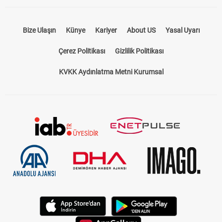
Bize Ulaşın
Künye
Kariyer
About US
Yasal Uyarı
Çerez Politikası
Gizlilik Politikası
KVKK Aydınlatma Metni Kurumsal