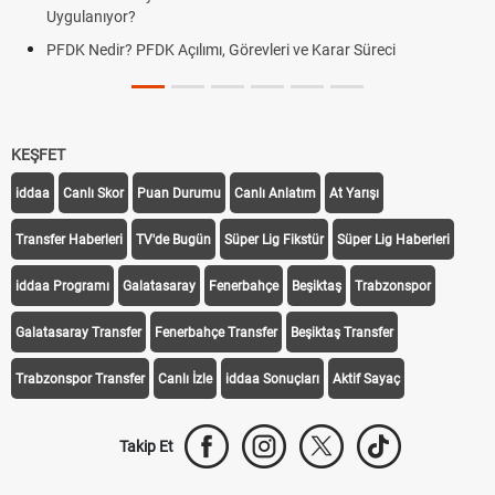
Uygulanıyor?
PFDK Nedir? PFDK Açılımı, Görevleri ve Karar Süreci
KEŞFET
iddaa
Canlı Skor
Puan Durumu
Canlı Anlatım
At Yarışı
Transfer Haberleri
TV'de Bugün
Süper Lig Fikstür
Süper Lig Haberleri
iddaa Programı
Galatasaray
Fenerbahçe
Beşiktaş
Trabzonspor
Galatasaray Transfer
Fenerbahçe Transfer
Beşiktaş Transfer
Trabzonspor Transfer
Canlı İzle
iddaa Sonuçları
Aktif Sayaç
Takip Et