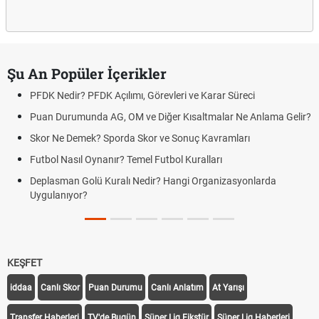
Şu An Popüler İçerikler
PFDK Nedir? PFDK Açılımı, Görevleri ve Karar Süreci
Puan Durumunda AG, OM ve Diğer Kısaltmalar Ne Anlama Gelir?
Skor Ne Demek? Sporda Skor ve Sonuç Kavramları
Futbol Nasıl Oynanır? Temel Futbol Kuralları
Deplasman Golü Kuralı Nedir? Hangi Organizasyonlarda
Uygulanıyor?
KEŞFET
iddaa
Canlı Skor
Puan Durumu
Canlı Anlatım
At Yarışı
Transfer Haberleri
TV'de Bugün
Süper Lig Fikstür
Süper Lig Haberleri