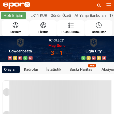
İLK11 KUR
Günün Özeti
At Yarışı Bankoları
TV
Hızlı Erişim
Takımım
Fikstür
Puan Durumu
Canlı Skor
07.08.2021
Maç Sonu
Cowdenbeath
Elgin City
3 - 1
M
B
M
G
M
G
B
M
B
M
Yeni
Olaylar
Kadrolar
İstatistik
Baskı Haritası
Aksiyon