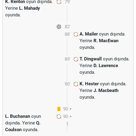
K. Renton
oyun dışında.
79'
Yerine
L. Mahady
oyunda.
82'
A. Mailer
oyun dışında.
88'
Yerine
R. MacEwan
oyunda.
T. Dingwall
oyun dışında.
89'
Yerine
D. Lawrence
oyunda.
K. Hester
oyun dışında.
90'
Yerine
J. Macbeath
oyunda.
90 +
L. Buchanan
oyun
90 +
1
dışında. Yerine
Q.
1
Coulson
oyunda.