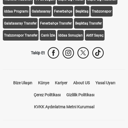
iddaa Programı
Galatasaray
Fenerbahçe
Beşiktaş
Trabzonspor
Galatasaray Transfer
Fenerbahçe Transfer
Beşiktaş Transfer
Trabzonspor Transfer
Canlı İzle
iddaa Sonuçları
Aktif Sayaç
Takip Et
Bize Ulaşın
Künye
Kariyer
About US
Yasal Uyarı
Çerez Politikası
Gizlilik Politikası
KVKK Aydınlatma Metni Kurumsal