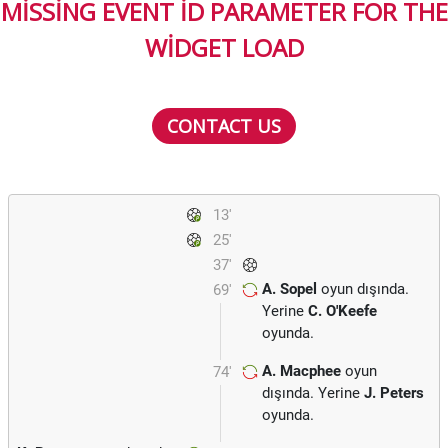
MISSING EVENT ID PARAMETER FOR THE
WIDGET LOAD
CONTACT US
13'
25'
37'
A. Sopel
oyun dışında.
69'
Yerine
C. O'Keefe
oyunda.
A. Macphee
oyun
74'
dışında. Yerine
J. Peters
oyunda.