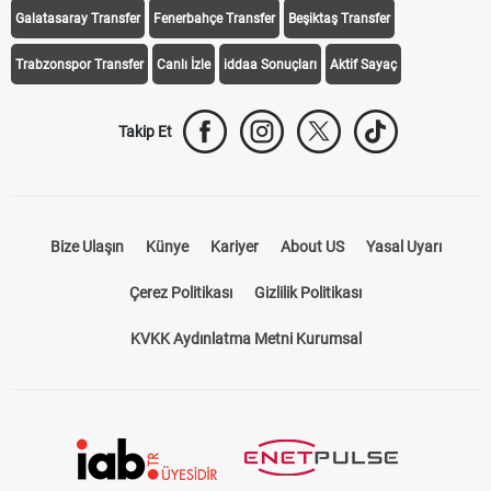
Galatasaray Transfer
Fenerbahçe Transfer
Beşiktaş Transfer
Trabzonspor Transfer
Canlı İzle
iddaa Sonuçları
Aktif Sayaç
Takip Et
Bize Ulaşın
Künye
Kariyer
About US
Yasal Uyarı
Çerez Politikası
Gizlilik Politikası
KVKK Aydınlatma Metni Kurumsal