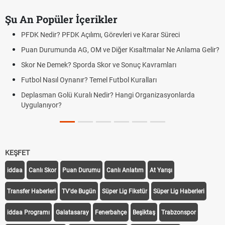
Şu An Popüler İçerikler
PFDK Nedir? PFDK Açılımı, Görevleri ve Karar Süreci
Puan Durumunda AG, OM ve Diğer Kısaltmalar Ne Anlama Gelir?
Skor Ne Demek? Sporda Skor ve Sonuç Kavramları
Futbol Nasıl Oynanır? Temel Futbol Kuralları
Deplasman Golü Kuralı Nedir? Hangi Organizasyonlarda
Uygulanıyor?
KEŞFET
iddaa
Canlı Skor
Puan Durumu
Canlı Anlatım
At Yarışı
Transfer Haberleri
TV'de Bugün
Süper Lig Fikstür
Süper Lig Haberleri
iddaa Programı
Galatasaray
Fenerbahçe
Beşiktaş
Trabzonspor