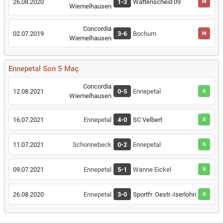
26.08.2020
1-3
Wattenscheid 09
M
Wiemelhausen
Concordia
02.07.2019
3-6
Bochum
M
Wiemelhausen
Ennepetal Son 5 Maç
Concordia
12.08.2021
0-5
Ennepetal
G
Wiemelhausen
16.07.2021
Ennepetal
4-0
SC Velbert
G
11.07.2021
Schonnebeck
0-2
Ennepetal
G
09.07.2021
Ennepetal
5-1
Wanne Eickel
G
26.08.2020
Ennepetal
3-0
Sportfr. Oestr.-Iserlohn
G