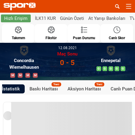
İLK11 KUR
Günün Özeti
At Yarışı Bankoları
TV
Hızlı Erişim
Takımım
Fikstür
Puan Durumu
Canlı Skor
12.08.2021
Maç Sonu
Concordia
Ennepetal
0 - 5
Wiemelhausen
G
G
G
G
G
M
M
M
M
Yeni
Yeni
İstatistik
Baskı Haritası
Aksiyon Haritası
Canlı Puan