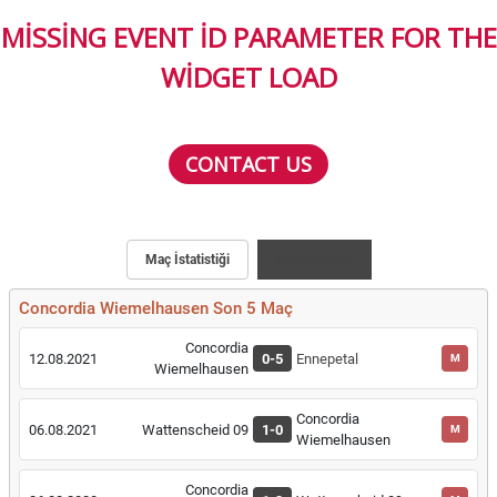
MISSING EVENT ID PARAMETER FOR THE
WIDGET LOAD
CONTACT US
Maç İstatistiği
Karşılaştırma
Concordia Wiemelhausen Son 5 Maç
Concordia
12.08.2021
0-5
Ennepetal
M
Wiemelhausen
Concordia
06.08.2021
Wattenscheid 09
1-0
M
Wiemelhausen
Concordia