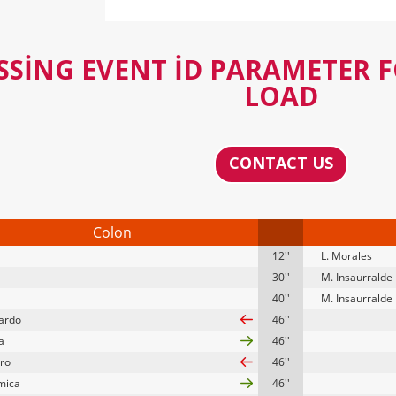
SSING EVENT ID PARAMETER 
LOAD
CONTACT US
Colon
12''
L. Morales
30''
M. Insaurralde
40''
M. Insaurralde
lardo
46''
a
46''
tro
46''
mica
46''