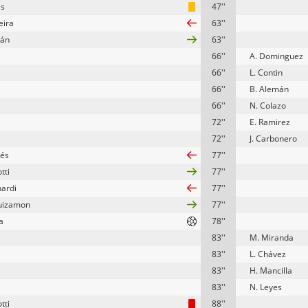
as
47''
eira
63''
rán
63''
66''
A. Dominguez
66''
L. Contin
66''
B. Alemán
66''
N. Colazo
72''
E. Ramirez
72''
J. Carbonero
cés
77''
tti
77''
nardi
77''
uizamon
77''
a
78''
83''
M. Miranda
83''
L. Chávez
83''
H. Mancilla
83''
N. Leyes
tti
88''