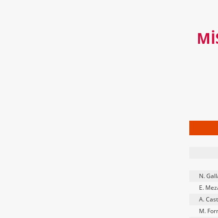
MI
N. Gal
E. Mez
A. Cas
M. For