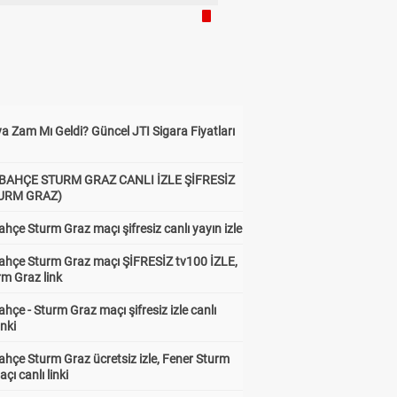
a Zam Mı Geldi? Güncel JTI Sigara Fiyatları
BAHÇE STURM GRAZ CANLI İZLE ŞİFRESİZ
TURM GRAZ)
hçe Sturm Graz maçı şifresiz canlı yayın izle
ahçe Sturm Graz maçı ŞİFRESİZ tv100 İZLE,
rm Graz link
hçe - Sturm Graz maçı şifresiz izle canlı
inki
hçe Sturm Graz ücretsiz izle, Fener Sturm
çı canlı linki