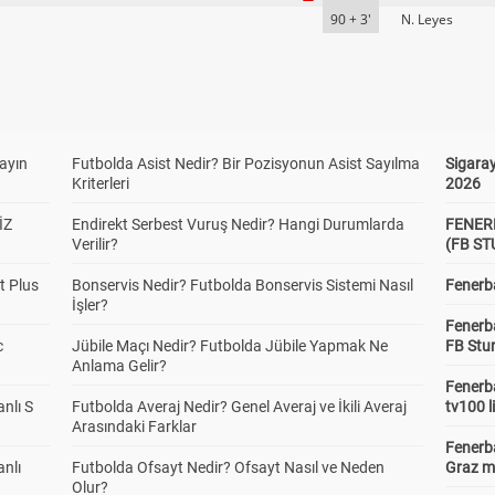
90 + 3'
N. Leyes
yayın
Futbolda Asist Nedir? Bir Pozisyonun Asist Sayılma
Sigaray
Kriterleri
2026
İZ
Endirekt Serbest Vuruş Nedir? Hangi Durumlarda
FENER
Verilir?
(FB S
t Plus
Bonservis Nedir? Futbolda Bonservis Sistemi Nasıl
Fenerba
İşler?
Fenerb
c
Jübile Maçı Nedir? Futbolda Jübile Yapmak Ne
FB Stu
Anlama Gelir?
Fenerba
anlı S
Futbolda Averaj Nedir? Genel Averaj ve İkili Averaj
tv100 l
Arasındaki Farklar
Fenerba
anlı
Futbolda Ofsayt Nedir? Ofsayt Nasıl ve Neden
Graz ma
Olur?