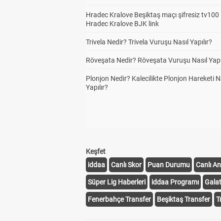
Hradec Kralove Beşiktaş maçı şifresiz tv100 i
Hradec Kralove BJK link
Trivela Nedir? Trivela Vuruşu Nasıl Yapılır?
Röveşata Nedir? Röveşata Vuruşu Nasıl Yapı
Plonjon Nedir? Kalecilikte Plonjon Hareketi N
Yapılır?
Keşfet
iddaa
Canlı Skor
Puan Durumu
Canlı An
Süper Lig Haberleri
iddaa Programı
Gala
Fenerbahçe Transfer
Beşiktaş Transfer
T