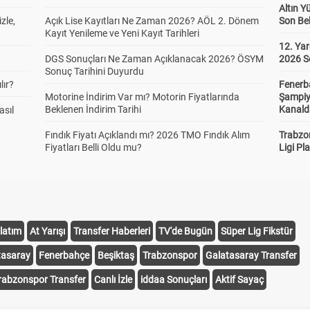
Altın Y
zle,
Açık Lise Kayıtları Ne Zaman 2026? AÖL 2. Dönem
Son Bek
Kayıt Yenileme ve Yeni Kayıt Tarihleri
12. Yar
DGS Sonuçları Ne Zaman Açıklanacak 2026? ÖSYM
2026 S
Sonuç Tarihini Duyurdu
lır?
Fenerb
Motorine İndirim Var mı? Motorin Fiyatlarında
Şampiy
Beklenen İndirim Tarihi
Kanald
asıl
Fındık Fiyatı Açıklandı mı? 2026 TMO Fındık Alım
Trabzo
Fiyatları Belli Oldu mu?
Ligi Pla
latım
At Yarışı
Transfer Haberleri
TV'de Bugün
Süper Lig Fikstür
tasaray
Fenerbahçe
Beşiktaş
Trabzonspor
Galatasaray Transfer
rabzonspor Transfer
Canlı İzle
iddaa Sonuçları
Aktif Sayaç