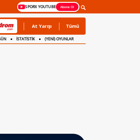
SPORX YOUTUBE
Abone Ol
At Yarışı
Tümü
GÜN
İSTATİSTİK
(YENİ) OYUNLAR