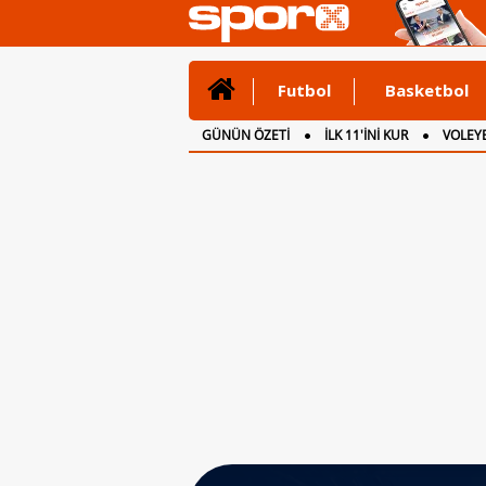
Futbol
Basketbol
GÜNÜN ÖZETİ
İLK 11'İNİ KUR
VOLEYB
CANLI ANLATIM
İNGİLTERE