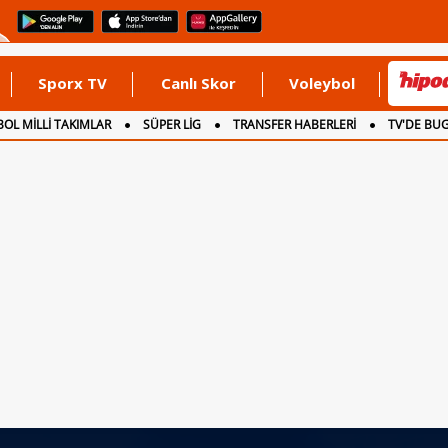
Sporx TV
Canlı Skor
Voleybol
OL MİLLİ TAKIMLAR
SÜPER LİG
TRANSFER HABERLERİ
TV'DE BU