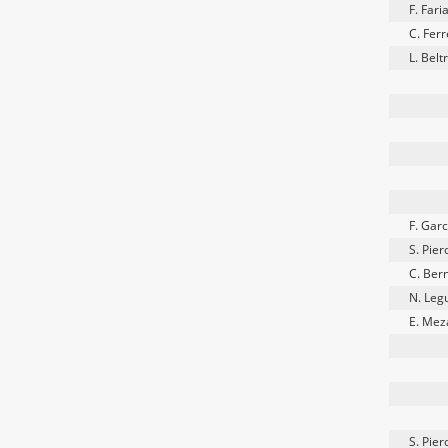
F. Fari
C. Ferr
L. Belt
F. Gar
S. Piero
C. Ber
N. Leg
E. Mez
S. Piero