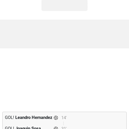
GOL!
Leandro Hernandez
14'
GOL!
Joaquin Sosa
31'