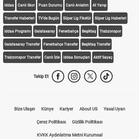
KEŞFET
iddaa
Canlı Skor
Puan Durumu
Canlı Anlatım
At Yarışı
Transfer Haberleri
TV'de Bugün
Süper Lig Fikstür
Süper Lig Haberleri
iddaa Programı
Galatasaray
Fenerbahçe
Beşiktaş
Trabzonspor
Galatasaray Transfer
Fenerbahçe Transfer
Beşiktaş Transfer
Trabzonspor Transfer
Canlı İzle
iddaa Sonuçları
Aktif Sayaç
Takip Et
Bize Ulaşın
Künye
Kariyer
About US
Yasal Uyarı
Çerez Politikası
Gizlilik Politikası