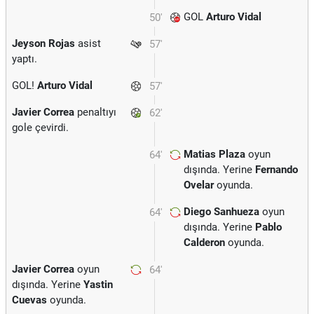
GOL
Arturo Vidal
50'
Jeyson Rojas
asist
57'
yaptı.
GOL!
Arturo Vidal
57'
Javier Correa
penaltıyı
62'
gole çevirdi.
Matias Plaza
oyun
64'
dışında. Yerine
Fernando
Ovelar
oyunda.
Diego Sanhueza
oyun
64'
dışında. Yerine
Pablo
Calderon
oyunda.
Javier Correa
oyun
64'
dışında. Yerine
Yastin
Cuevas
oyunda.