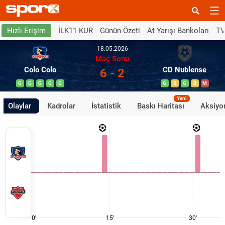
İLK11 KUR
Günün Özeti
At Yarışı Bankoları
TV
Hızlı Erişim
18.05.2026
Maç Sonu
Colo Colo
CD Nublense
6 - 2
G
G
G
G
G
G
B
G
B
M
Yeni
Olaylar
Kadrolar
İstatistik
Baskı Haritası
Aksiyon
0'
15'
30'