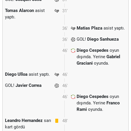
Tomas Alarcon
asist
31'
yaptı.
Matias Plaza
asist yaptı.
36'
GOL!
Diego Sanhueza
36'
Diego Cespedes
oyun
46'
dışında. Yerine
Gabriel
Graciani
oyunda.
Diego Ulloa
asist yaptı.
46'
GOL!
Javier Correa
46'
Diego Cespedes
oyun
46'
dışında. Yerine
Franco
Rami
oyunda.
Leandro Hernandez
sarı
48'
kart gördü