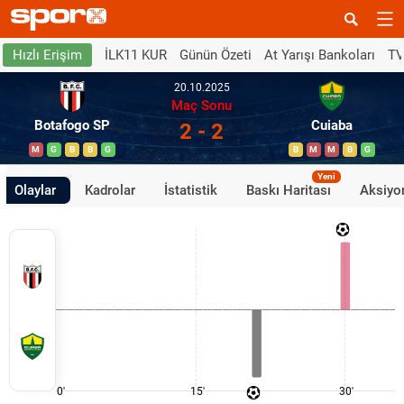
İLK11 KUR
Günün Özeti
At Yarışı Bankoları
TV
Hızlı Erişim
20.10.2025
Maç Sonu
Botafogo SP
Cuiaba
2 - 2
M
G
B
B
G
B
M
M
B
G
Yeni
Olaylar
Kadrolar
İstatistik
Baskı Haritası
Aksiyon
0'
15'
30'