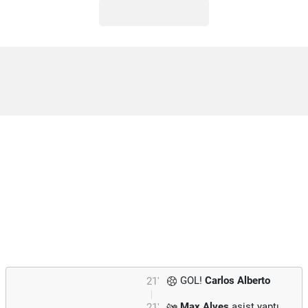
GOL!
Carlos Alberto
21'
Max Alves
asist yaptı.
21'