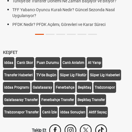
Türkiye'de Transfer Dönemi Ne Zaman Başlıyor ve Bitiyor?
TFF Yabancı Oyuncu Kuralı Nedir? Güncel Sezonda Nasıl
Uygulanıyor?
PFDK Nedir? PFDK Açılımı, Görevleri ve Karar Süreci
KEŞFET
iddaa
Canlı Skor
Puan Durumu
Canlı Anlatım
At Yarışı
Transfer Haberleri
TV'de Bugün
Süper Lig Fikstür
Süper Lig Haberleri
iddaa Programı
Galatasaray
Fenerbahçe
Beşiktaş
Trabzonspor
Galatasaray Transfer
Fenerbahçe Transfer
Beşiktaş Transfer
Trabzonspor Transfer
Canlı İzle
iddaa Sonuçları
Aktif Sayaç
Takip Et