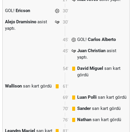
GOL!
Ericson
30'
Alejo Dramisino
asist
30'
yaptı.
GOL!
Carlos Alberto
45'
Juan Christian
asist
45'
yaptı.
David Miguel
sarı kart
54'
gördü
Wallison
sarı kart gördü
61'
Luan Polli
sarı kart gördü
69'
Sander
sarı kart gördü
70'
Nathan
sarı kart gördü
76'
Leandro Maciel
sarı kart
81'