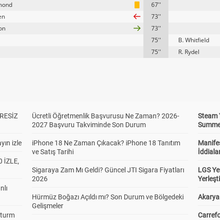
mond
67''
en
73''
ton
73''
75''
B. Whitfield
75''
R. Rydel
RESİZ
Ücretli Öğretmenlik Başvurusu Ne Zaman? 2026-
Steam 
2027 Başvuru Takviminde Son Durum
Summer 
yın izle
iPhone 18 Ne Zaman Çıkacak? iPhone 18 Tanıtım
Manifes
ve Satış Tarihi
İddiala
 İZLE,
Sigaraya Zam Mı Geldi? Güncel JTI Sigara Fiyatları
LGS Yer
2026
Yerleş
nlı
Hürmüz Boğazı Açıldı mı? Son Durum ve Bölgedeki
Akaryak
Gelişmeler
Sturm
Carrefo