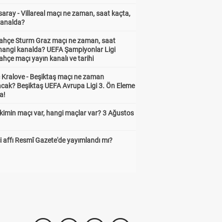
aray - Villareal maçı ne zaman, saat kaçta,
kanalda?
ahçe Sturm Graz maçı ne zaman, saat
 hangi kanalda? UEFA Şampiyonlar Ligi
hçe maçı yayın kanalı ve tarihi
 Kralove - Beşiktaş maçı ne zaman
cak? Beşiktaş UEFA Avrupa Ligi 3. Ön Eleme
a!
kimin maçı var, hangi maçlar var? 3 Ağustos
 affı Resmî Gazete'de yayımlandı mı?