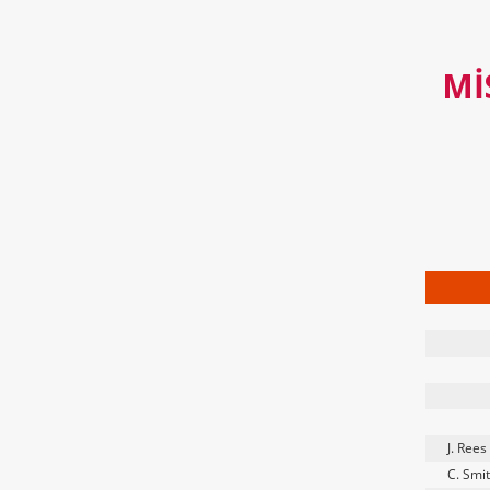
MI
J. Rees
C. Smi