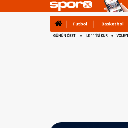
Futbol
Basketbol
GÜNÜN ÖZETİ
İLK 11'İNİ KUR
VOLEYB
CANLI ANLATIM
İNGİLTERE