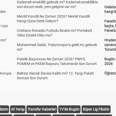
Kademeli emeklilik gelecek mi? Kademeli emeklilikte
son durum nedir, yeni gelişme var mı?
Galatas
Alım
hangi 
Mevlid Kandili Ne Zaman 2026? Mevlid Kandili
Hangi Güne Denk Geliyor?
Fenerb
ı İçin
kaçta,
Cristiano Ronaldo Futbolu Bıraktı mı? Portekizli
Fenerba
Yıldız Emekli Oldu mu?
 mı?
Hradec
Muhammed Salah, Trabzonspor'a geldi mi, gelecek
oynana
mi?
Turund
Polislik Başvurusu Ne Zaman 2026? PMYO,
Bugün 
POMEM ve PAEM Başvuru Takviminde Son Durum
2026
 Avrupa
Belirsiz Alacak Davası Kalktı mı? 12. Yargı Paketi
Öğrenci
Sonrası Son Durum
latım
At Yarışı
Transfer Haberleri
TV'de Bugün
Süper Lig Fikstür