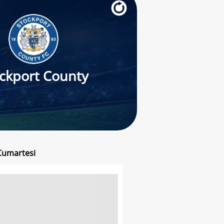
ckport County
 Cumartesi