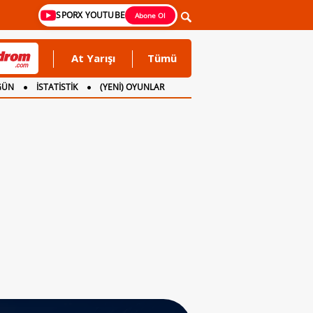
SPORX YOUTUBE
Abone Ol
At Yarışı
Tümü
GÜN
İSTATİSTİK
(YENİ) OYUNLAR