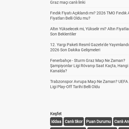
Graz maçı canlı linki
Fındık Fiyatı Açıklandı mı? 2026 TMO Fındık 
Fiyatları Belli Oldu mu?
Altın Yükselecek mi, Yükselir mi? Altın Fiyatlar
Son Beklentiler
12. Yargı Paketi Resmî Gazete'de Yayımlandı
2026 Son Dakika Gelişmeleri
Fenerbahçe - Sturm Graz Maçı Ne Zaman?
Şampiyonlar Ligi Rövanşı Saat Kaçta, Hangi
Kanalda?
Trabzonspor Avrupa Maçı Ne Zaman? UEFA
Ligi Play-Off Tarihi Belli Oldu
Keşfet
iddaa
Canlı Skor
Puan Durumu
Canlı An