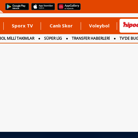
Sporx TV
Canlı Skor
Voleybol
OL MİLLİ TAKIMLAR
SÜPER LİG
TRANSFER HABERLERİ
TV'DE BU