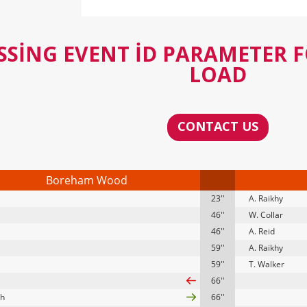
SSING EVENT ID PARAMETER 
LOAD
CONTACT US
Boreham Wood
23''
A. Raikhy
46''
W. Collar
46''
A. Reid
59''
A. Raikhy
59''
T. Walker
66''
th
66''