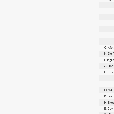
O. Afo
N. Del
L. Isgr
Z. Elb
E. Doy
M. Wil
K. Lee
H. Bro
E. Doy