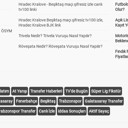
Hradec Kralove - Beşiktaş maçı şifresiz izle canlı
Futbol
tv100 linki
Olur?
Hradec Kralove Beşiktaş maçı şifresiz tv100 izle,
Açık L
Hradec Kralove BJK link
Kayıt Y
? ÖSYM
Trivela Nedir? Trivela Vuruşu Nasıl Yapılır?
Motorin
Beklene
Röveşata Nedir? Röveşata Vuruşu Nasıl Yapılır?
Fındık 
Fiyatla
latım
At Yarışı
Transfer Haberleri
TV'de Bugün
Süper Lig Fikstür
tasaray
Fenerbahçe
Beşiktaş
Trabzonspor
Galatasaray Transfer
rabzonspor Transfer
Canlı İzle
iddaa Sonuçları
Aktif Sayaç