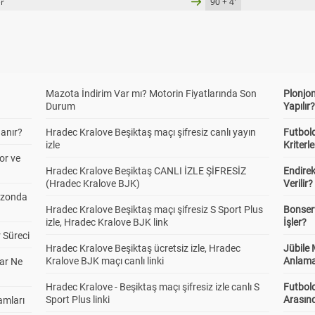
er
90 + 4'
Mazota İndirim Var mı? Motorin Fiyatlarında Son
Plonjon
Durum
Yapılır
anır?
Hradec Kralove Beşiktaş maçı şifresiz canlı yayın
Futbold
izle
Kriterle
or ve
Hradec Kralove Beşiktaş CANLI İZLE ŞİFRESİZ
Endire
(Hradec Kralove BJK)
Verilir?
ezonda
Hradec Kralove Beşiktaş maçı şifresiz S Sport Plus
Bonserv
izle, Hradec Kralove BJK link
İşler?
 Süreci
Hradec Kralove Beşiktaş ücretsiz izle, Hradec
Jübile
Kralove BJK maçı canlı linki
Anlama
ar Ne
Hradec Kralove - Beşiktaş maçı şifresiz izle canlı S
Futbold
Sport Plus linki
Arasınd
amları