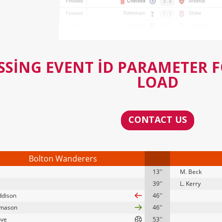
SSING EVENT ID PARAMETER 
LOAD
CONTACT US
Bolton Wanderers
13''
M. Beck
39''
L. Kerry
ddison
46''
omason
46''
ove
53''