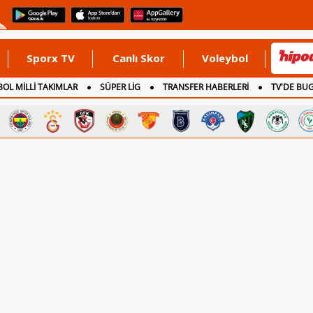
Sporx TV
Canlı Skor
Voleybol
OL MİLLİ TAKIMLAR
SÜPER LİG
TRANSFER HABERLERİ
TV'DE BU