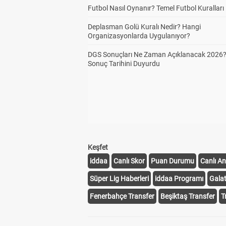
Futbol Nasıl Oynanır? Temel Futbol Kuralları
Deplasman Golü Kuralı Nedir? Hangi
Organizasyonlarda Uygulanıyor?
DGS Sonuçları Ne Zaman Açıklanacak 2026
Sonuç Tarihini Duyurdu
Keşfet
iddaa
Canlı Skor
Puan Durumu
Canlı An
Süper Lig Haberleri
iddaa Programı
Gala
Fenerbahçe Transfer
Beşiktaş Transfer
T