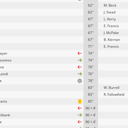
62''
M. Beck
62''
J. Stead
67''
L. Kerry
67''
E. Francis
67''
J. McPake
67''
B. Kiernan
71''
E. Francis
layan
74''
founeso
74''
ove
76''
ouzedi
76''
le
78''
83''
W. Burrell
83''
R. Fallowfield
liams
85''
90 + 4'
ckbank
90 + 4'
le
90 + 4'