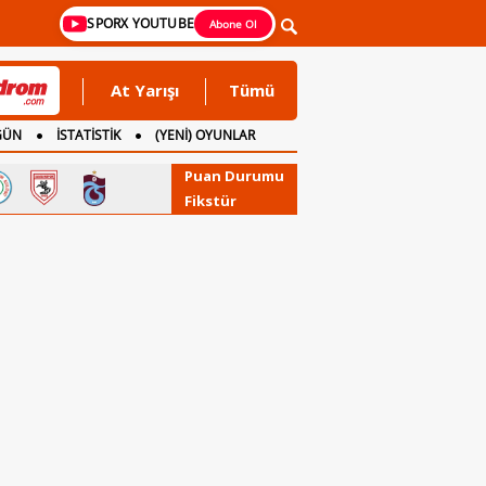
SPORX YOUTUBE
Abone Ol
At Yarışı
Tümü
GÜN
İSTATİSTİK
(YENİ) OYUNLAR
Puan Durumu
Fikstür