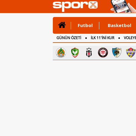
Futbol
Basketbol
GÜNÜN ÖZETİ
İLK 11'İNİ KUR
VOLEYB
CANLI ANLATIM
İNGİLTERE