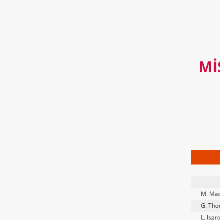
MI
M. Ma
G. Th
L. Isgr