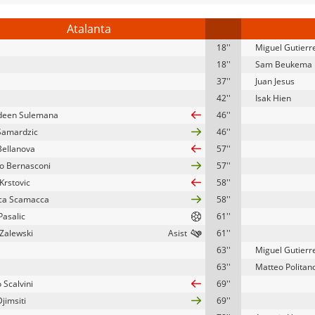
Atalanta
18''
Miguel Gutierr
18''
Sam Beukema
37''
Juan Jesus
42''
Isak Hien
deen Sulemana
46''
Samardzic
46''
Bellanova
57''
o Bernasconi
57''
Krstovic
58''
ca Scamacca
58''
Pasalic
61''
 Zalewski
61''
63''
Miguel Gutierr
63''
Matteo Politan
 Scalvini
69''
jimsiti
69''