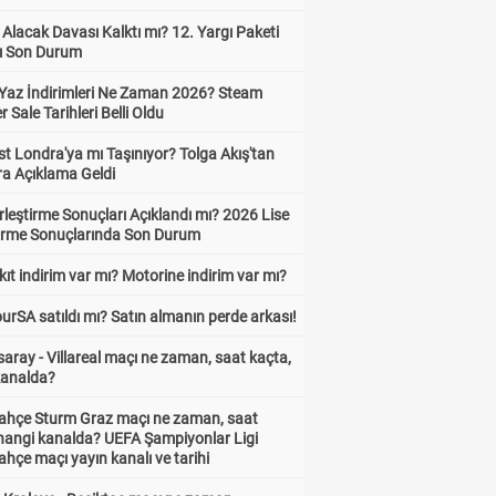
z Alacak Davası Kalktı mı? 12. Yargı Paketi
ı Son Durum
Yaz İndirimleri Ne Zaman 2026? Steam
Sale Tarihleri Belli Oldu
t Londra'ya mı Taşınıyor? Tolga Akış'tan
ra Açıklama Geldi
leştirme Sonuçları Açıklandı mı? 2026 Lise
tirme Sonuçlarında Son Durum
ıt indirim var mı? Motorine indirim var mı?
urSA satıldı mı? Satın almanın perde arkası!
aray - Villareal maçı ne zaman, saat kaçta,
kanalda?
ahçe Sturm Graz maçı ne zaman, saat
 hangi kanalda? UEFA Şampiyonlar Ligi
hçe maçı yayın kanalı ve tarihi