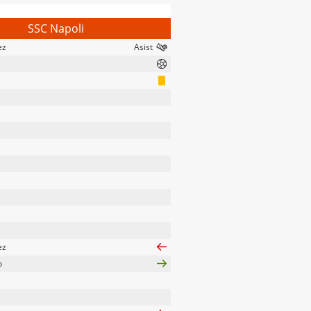
SSC Napoli
ez
ez
o