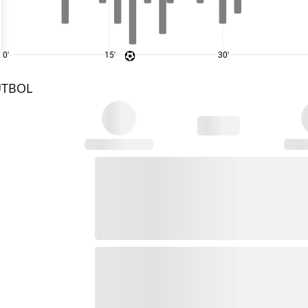
0'
15'
30'
UTBOL