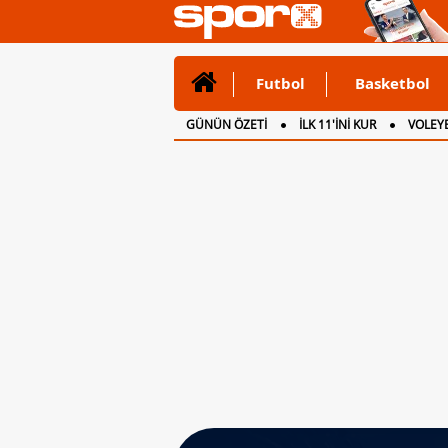
Futbol
Basketbol
GÜNÜN ÖZETİ
İLK 11'İNİ KUR
VOLEYB
CANLI ANLATIM
İNGİLTERE