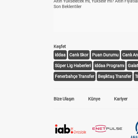
Altın Yükselecek mi, Yükselir mi? Altın Fiyatlar
Son Beklentiler
Keşfet
iddaa
Canlı Skor
Puan Durumu
Canlı An
Süper Lig Haberleri
iddaa Programı
Gala
Fenerbahçe Transfer
Beşiktaş Transfer
T
Bize Ulaşın
Künye
Kariyer