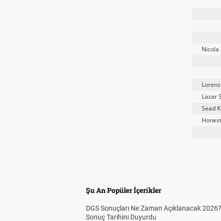
Nicola
Lorenz
Lazar 
Sead K
Honest
Şu An Popüler İçerikler
DGS Sonuçları Ne Zaman Açıklanacak 2026
Sonuç Tarihini Duyurdu