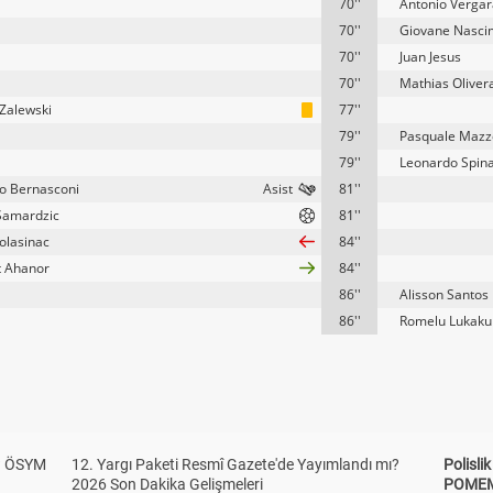
70''
Antonio Vergar
70''
Giovane Nasci
70''
Juan Jesus
70''
Mathias Oliver
 Zalewski
77''
79''
Pasquale Mazz
79''
Leonardo Spin
o Bernasconi
81''
Samardzic
81''
olasinac
84''
 Ahanor
84''
86''
Alisson Santos
86''
Romelu Lukaku
? ÖSYM
12. Yargı Paketi Resmî Gazete'de Yayımlandı mı?
Polisl
2026 Son Dakika Gelişmeleri
POMEM 