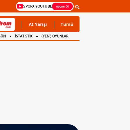
SPORX YOUTUBE
Abone Ol
At Yarışı
Tümü
GÜN
İSTATİSTİK
(YENİ) OYUNLAR