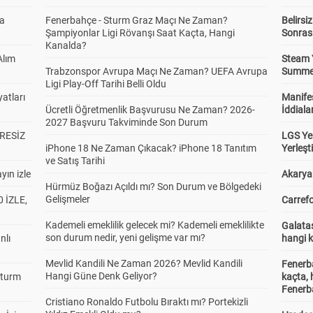
da
Fenerbahçe - Sturm Graz Maçı Ne Zaman?
Belirsi
Şampiyonlar Ligi Rövanşı Saat Kaçta, Hangi
Sonras
Kanalda?
Alım
Steam 
Trabzonspor Avrupa Maçı Ne Zaman? UEFA Avrupa
Summer 
Ligi Play-Off Tarihi Belli Oldu
atları
Manifes
Ücretli Öğretmenlik Başvurusu Ne Zaman? 2026-
İddiala
2027 Başvuru Takviminde Son Durum
RESİZ
LGS Yer
iPhone 18 Ne Zaman Çıkacak? iPhone 18 Tanıtım
Yerleş
ve Satış Tarihi
yın izle
Akaryak
Hürmüz Boğazı Açıldı mı? Son Durum ve Bölgedeki
Gelişmeler
 İZLE,
Carrefo
Kademeli emeklilik gelecek mi? Kademeli emeklilikte
Galatas
son durum nedir, yeni gelişme var mı?
nlı
hangi 
Mevlid Kandili Ne Zaman 2026? Mevlid Kandili
Fenerb
Hangi Güne Denk Geliyor?
Sturm
kaçta,
Fenerba
Cristiano Ronaldo Futbolu Bıraktı mı? Portekizli