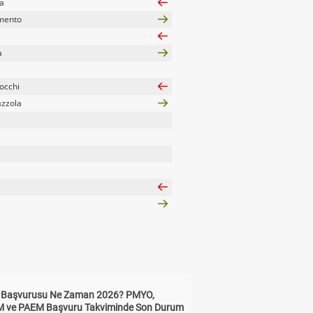
a
mento
a
occhi
azzola
ik Başvurusu Ne Zaman 2026? PMYO,
ve PAEM Başvuru Takviminde Son Durum