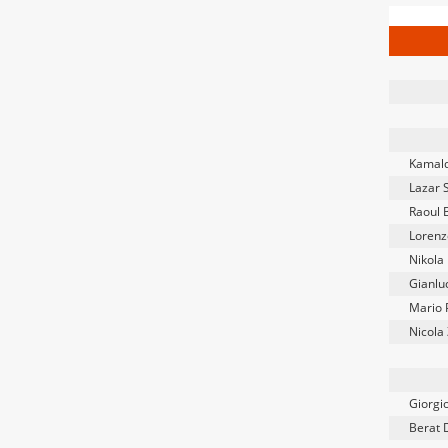
Kamal
Lazar 
Raoul 
Lorenz
Nikola 
Gianlu
Mario 
Nicola
Giorgio
Berat D