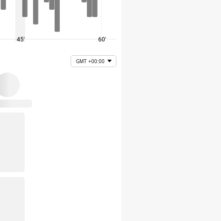
45'
60'
75'
GMT +00:00