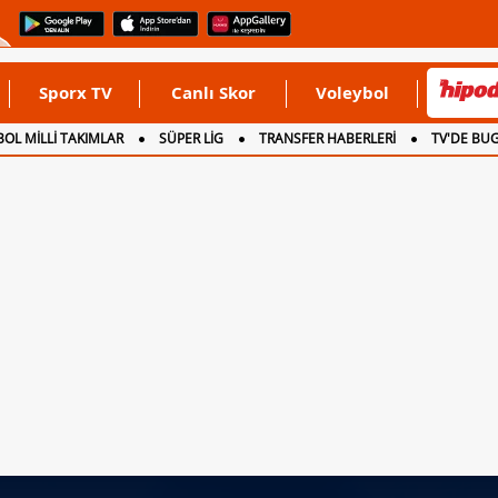
Sporx TV
Canlı Skor
Voleybol
OL MİLLİ TAKIMLAR
SÜPER LİG
TRANSFER HABERLERİ
TV'DE BU