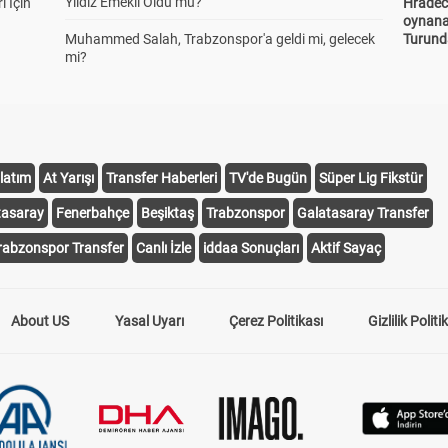
Yıldız Emekli Oldu mu?
ı İçin
Hradec
oynana
Muhammed Salah, Trabzonspor'a geldi mi, gelecek
Turund
mi?
latım
At Yarışı
Transfer Haberleri
TV'de Bugün
Süper Lig Fikstür
tasaray
Fenerbahçe
Beşiktaş
Trabzonspor
Galatasaray Transfer
rabzonspor Transfer
Canlı İzle
iddaa Sonuçları
Aktif Sayaç
About US
Yasal Uyarı
Çerez Politikası
Gizlilik Politi