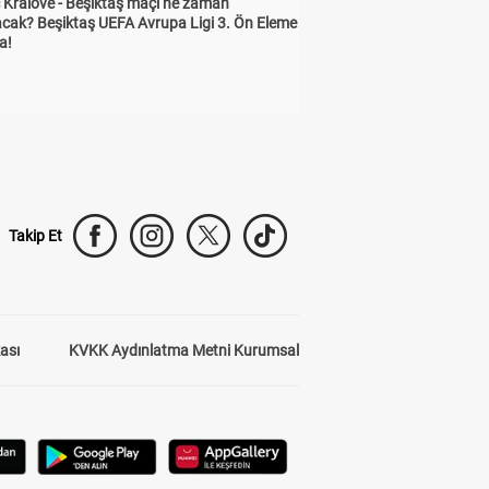
 Kralove - Beşiktaş maçı ne zaman
cak? Beşiktaş UEFA Avrupa Ligi 3. Ön Eleme
a!
Takip Et
kası
KVKK Aydınlatma Metni Kurumsal