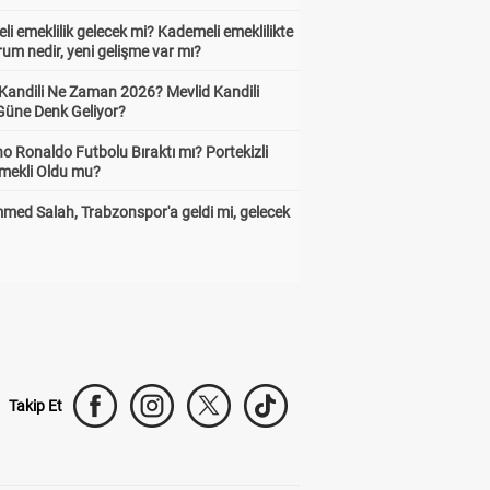
i emeklilik gelecek mi? Kademeli emeklilikte
um nedir, yeni gelişme var mı?
 Kandili Ne Zaman 2026? Mevlid Kandili
Güne Denk Geliyor?
no Ronaldo Futbolu Bıraktı mı? Portekizli
Emekli Oldu mu?
ed Salah, Trabzonspor'a geldi mi, gelecek
Takip Et