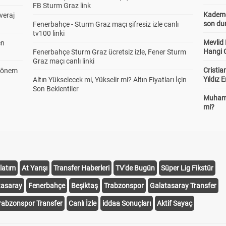
FB Sturm Graz link
Kademel
veraj
son dur
Fenerbahçe - Sturm Graz maçı şifresiz izle canlı
tv100 linki
Mevlid
en
Hangi 
Fenerbahçe Sturm Graz ücretsiz izle, Fener Sturm
Graz maçı canlı linki
Cristia
 Dönem
Yıldız 
Altın Yükselecek mi, Yükselir mi? Altın Fiyatları İçin
Son Beklentiler
Muhamm
mi?
latım
At Yarışı
Transfer Haberleri
TV'de Bugün
Süper Lig Fikstür
tasaray
Fenerbahçe
Beşiktaş
Trabzonspor
Galatasaray Transfer
rabzonspor Transfer
Canlı İzle
iddaa Sonuçları
Aktif Sayaç