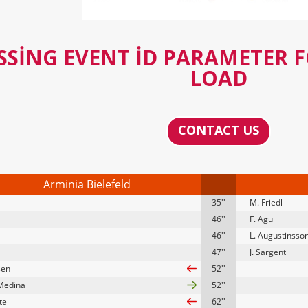
SSING EVENT ID PARAMETER 
LOAD
CONTACT US
Arminia Bielefeld
35''
M. Friedl
46''
F. Agu
46''
L. Augustinsso
47''
J. Sargent
sen
52''
Medina
52''
tel
62''