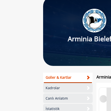
Arminia Biele
Arminia
Goller & Kartlar
Kadrolar
Canlı Anlatım
İstatistik