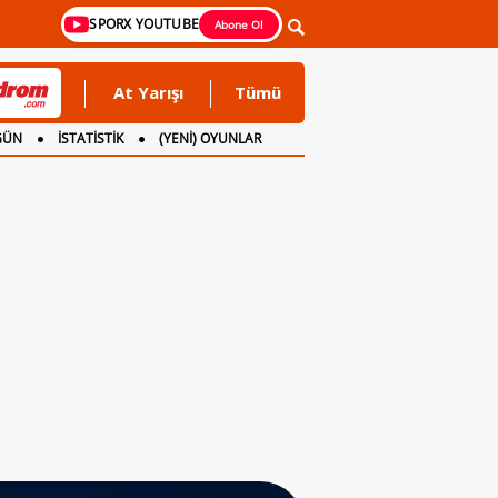
SPORX YOUTUBE
Abone Ol
At Yarışı
Tümü
GÜN
İSTATİSTİK
(YENİ) OYUNLAR