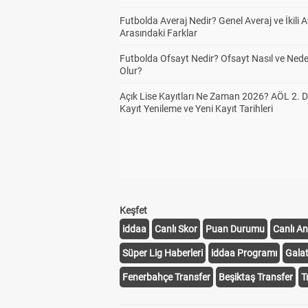
Futbolda Averaj Nedir? Genel Averaj ve İkili A
Arasındaki Farklar
Futbolda Ofsayt Nedir? Ofsayt Nasıl ve Ned
Olur?
Açık Lise Kayıtları Ne Zaman 2026? AÖL 2.
Kayıt Yenileme ve Yeni Kayıt Tarihleri
Keşfet
iddaa
Canlı Skor
Puan Durumu
Canlı An
Süper Lig Haberleri
iddaa Programı
Gala
Fenerbahçe Transfer
Beşiktaş Transfer
T