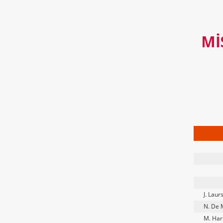
MI
J. Laur
N. De 
M. Har