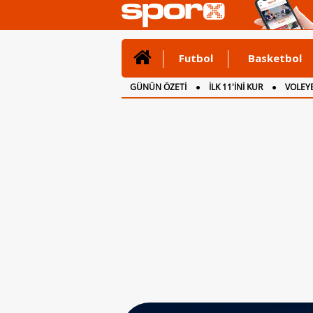
Futbol
Basketbol
GÜNÜN ÖZETİ
İLK 11'İNİ KUR
VOLEYB
CANLI ANLATIM
İNGİLTERE