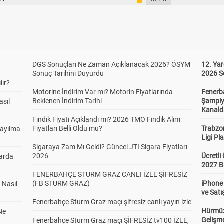
DGS Sonuçları Ne Zaman Açıklanacak 2026? ÖSYM
12. Yar
Sonuç Tarihini Duyurdu
2026 S
lır?
Motorine İndirim Var mı? Motorin Fiyatlarında
Fenerb
Beklenen İndirim Tarihi
Şampiy
asıl
Kanald
Fındık Fiyatı Açıklandı mı? 2026 TMO Fındık Alım
Fiyatları Belli Oldu mu?
Trabzo
Sayılma
Ligi Pla
Sigaraya Zam Mı Geldi? Güncel JTI Sigara Fiyatları
2026
Ücretl
larda
2027 B
FENERBAHÇE STURM GRAZ CANLI İZLE ŞİFRESİZ
(FB STURM GRAZ)
iPhone
 Nasıl
ve Satı
Fenerbahçe Sturm Graz maçı şifresiz canlı yayın izle
Hürmüz
Ne
Gelişm
Fenerbahçe Sturm Graz maçı ŞİFRESİZ tv100 İZLE,