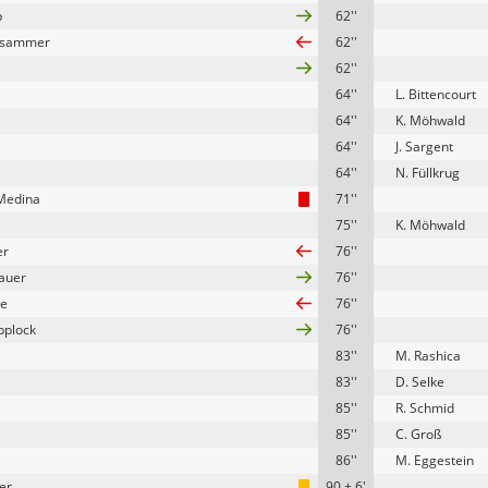
p
62''
glsammer
62''
62''
64''
L. Bittencourt
64''
K. Möhwald
64''
J. Sargent
64''
N. Füllkrug
Medina
71''
75''
K. Möhwald
er
76''
auer
76''
ze
76''
pplock
76''
83''
M. Rashica
83''
D. Selke
85''
R. Schmid
85''
C. Groß
86''
M. Eggestein
er
90 + 6'