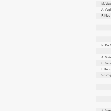
M. Vla
A. Vo
F. Klos
N. De 
A. Mai
C. Geb
F. Kun
S. Schi
A. Piep