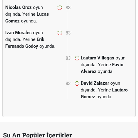
Nicolas Oroz
oyun
83'
dışında. Yerine
Lucas
Gomez
oyunda.
Ivan Morales
oyun
83'
dışında. Yerine
Erik
Fernando Godoy
oyunda.
Lautaro Villegas
oyun
83'
dışında. Yerine
Favio
Alvarez
oyunda.
David Zalazar
oyun
83'
dışında. Yerine
Lautaro
Gomez
oyunda.
Şu An Popüler İçerikler