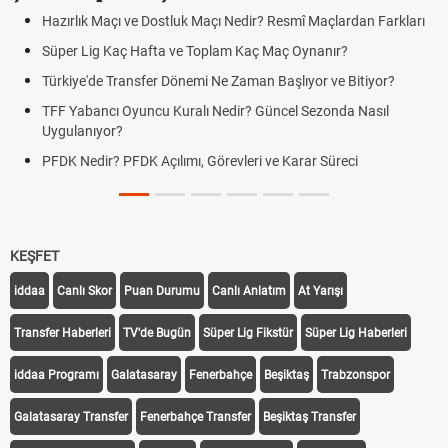
Hazırlık Maçı ve Dostluk Maçı Nedir? Resmî Maçlardan Farkları
Süper Lig Kaç Hafta ve Toplam Kaç Maç Oynanır?
Türkiye'de Transfer Dönemi Ne Zaman Başlıyor ve Bitiyor?
TFF Yabancı Oyuncu Kuralı Nedir? Güncel Sezonda Nasıl
Uygulanıyor?
PFDK Nedir? PFDK Açılımı, Görevleri ve Karar Süreci
KEŞFET
iddaa
Canlı Skor
Puan Durumu
Canlı Anlatım
At Yarışı
Transfer Haberleri
TV'de Bugün
Süper Lig Fikstür
Süper Lig Haberleri
iddaa Programı
Galatasaray
Fenerbahçe
Beşiktaş
Trabzonspor
Galatasaray Transfer
Fenerbahçe Transfer
Beşiktaş Transfer