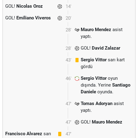
GOL!
Nicolas Oroz
14'
GOL!
Emiliano Viveros
20'
Mauro Mendez
asist
28'
yaptı.
GOL!
David Zalazar
28'
Sergio Vittor
sarı kart
43'
gördü
Sergio Vittor
oyun
46'
dışında. Yerine
Santiago
Daniele
oyunda.
Tomas Adoryan
asist
47'
yaptı.
GOL!
Mauro Mendez
47'
Francisco Alvarez
sarı
47'