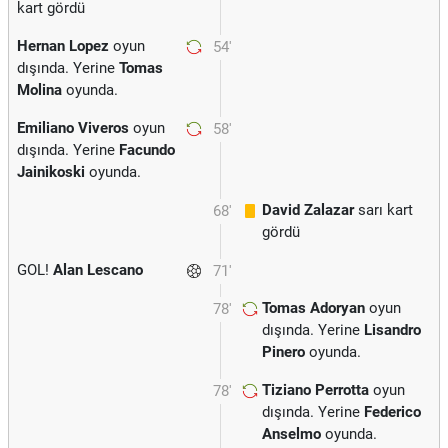
kart gördü
Hernan Lopez
oyun
54'
dışında. Yerine
Tomas
Molina
oyunda.
Emiliano Viveros
oyun
58'
dışında. Yerine
Facundo
Jainikoski
oyunda.
David Zalazar
sarı kart
68'
gördü
GOL!
Alan Lescano
71'
Tomas Adoryan
oyun
78'
dışında. Yerine
Lisandro
Pinero
oyunda.
Tiziano Perrotta
oyun
78'
dışında. Yerine
Federico
Anselmo
oyunda.