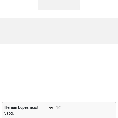
Hernan Lopez
asist
14'
yaptı.