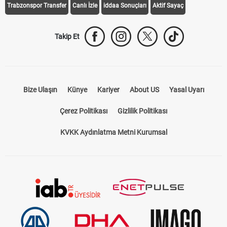
Trabzonspor Transfer
Canlı İzle
iddaa Sonuçları
Aktif Sayaç
Takip Et
Bize Ulaşın
Künye
Kariyer
About US
Yasal Uyarı
Çerez Politikası
Gizlilik Politikası
KVKK Aydınlatma Metni Kurumsal