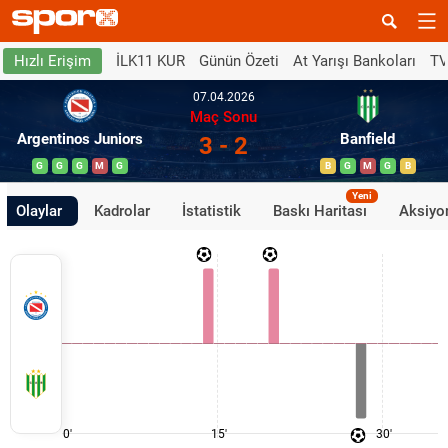
İLK11 KUR
Günün Özeti
At Yarışı Bankoları
TV
Hızlı Erişim
07.04.2026
Maç Sonu
Argentinos Juniors
Banfield
3 - 2
G
G
G
M
G
B
G
M
G
B
Yeni
Olaylar
Kadrolar
İstatistik
Baskı Haritası
Aksiyon
0'
15'
30'