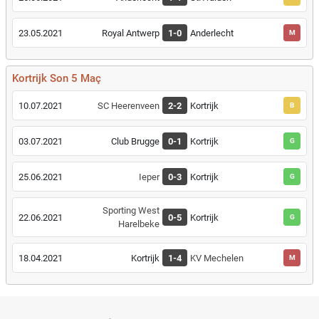
23.05.2021
Royal Antwerp
1-0
Anderlecht
M
Kortrijk Son 5 Maç
10.07.2021
SC Heerenveen
2-2
Kortrijk
B
03.07.2021
Club Brugge
0-1
Kortrijk
G
25.06.2021
Ieper
0-3
Kortrijk
G
Sporting West
22.06.2021
0-5
Kortrijk
G
Harelbeke
18.04.2021
Kortrijk
1-4
KV Mechelen
M