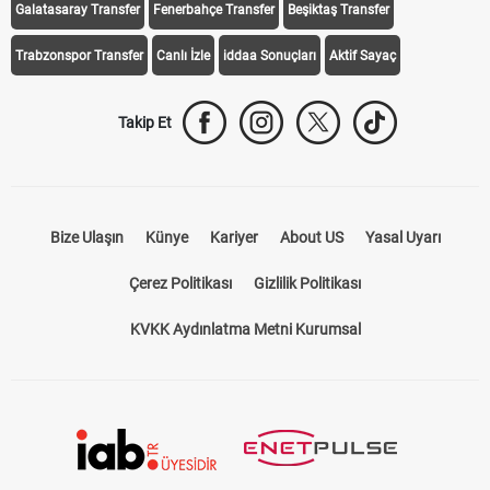
Galatasaray Transfer
Fenerbahçe Transfer
Beşiktaş Transfer
Trabzonspor Transfer
Canlı İzle
iddaa Sonuçları
Aktif Sayaç
Takip Et
Bize Ulaşın
Künye
Kariyer
About US
Yasal Uyarı
Çerez Politikası
Gizlilik Politikası
KVKK Aydınlatma Metni Kurumsal