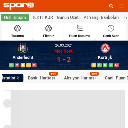
İLK11 KUR
Günün Özeti
At Yarışı Bankoları
TV
Hızlı Erişim
Takımım
Fikstür
Puan Durumu
Canlı Skor
26.03.2021
Maç Sonu
Anderlecht
Kortrijk
1 - 2
G
M
B
B
M
B
G
G
G
M
Yeni
Yeni
İstatistik
Baskı Haritası
Aksiyon Haritası
Canlı Puan