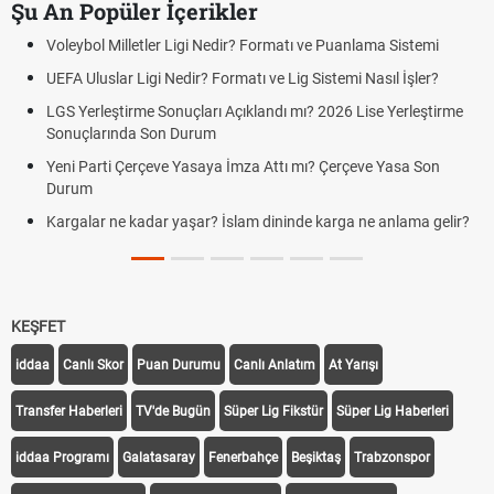
Şu An Popüler İçerikler
Voleybol Milletler Ligi Nedir? Formatı ve Puanlama Sistemi
UEFA Uluslar Ligi Nedir? Formatı ve Lig Sistemi Nasıl İşler?
LGS Yerleştirme Sonuçları Açıklandı mı? 2026 Lise Yerleştirme
Sonuçlarında Son Durum
Yeni Parti Çerçeve Yasaya İmza Attı mı? Çerçeve Yasa Son
Durum
Kargalar ne kadar yaşar? İslam dininde karga ne anlama gelir?
KEŞFET
iddaa
Canlı Skor
Puan Durumu
Canlı Anlatım
At Yarışı
Transfer Haberleri
TV'de Bugün
Süper Lig Fikstür
Süper Lig Haberleri
iddaa Programı
Galatasaray
Fenerbahçe
Beşiktaş
Trabzonspor