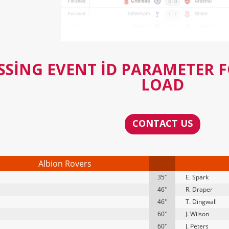
SSING EVENT ID PARAMETER 
LOAD
CONTACT US
Albion Rovers
35''
E. Spark
46''
R. Draper
46''
T. Dingwall
60''
J. Wilson
60''
J. Peters