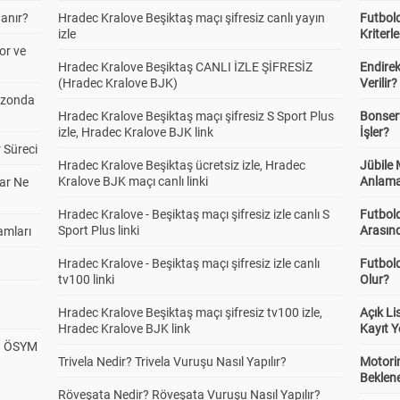
anır?
Hradec Kralove Beşiktaş maçı şifresiz canlı yayın
Futbold
izle
Kriterle
or ve
Hradec Kralove Beşiktaş CANLI İZLE ŞİFRESİZ
Endire
(Hradec Kralove BJK)
Verilir?
ezonda
Hradec Kralove Beşiktaş maçı şifresiz S Sport Plus
Bonserv
izle, Hradec Kralove BJK link
İşler?
 Süreci
Hradec Kralove Beşiktaş ücretsiz izle, Hradec
Jübile
Kralove BJK maçı canlı linki
Anlama
ar Ne
Hradec Kralove - Beşiktaş maçı şifresiz izle canlı S
Futbold
Sport Plus linki
Arasınd
amları
Hradec Kralove - Beşiktaş maçı şifresiz izle canlı
Futbol
tv100 linki
Olur?
Hradec Kralove Beşiktaş maçı şifresiz tv100 izle,
Açık L
Hradec Kralove BJK link
Kayıt Y
? ÖSYM
Trivela Nedir? Trivela Vuruşu Nasıl Yapılır?
Motorin
Beklene
Röveşata Nedir? Röveşata Vuruşu Nasıl Yapılır?