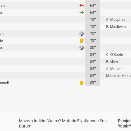
len
64''
on
64''
73''
A. Macphee
73''
R. MacEwan
son
75''
ie
78''
on
80''
84''
C. O'Keefe
84''
F. Allen
84''
A. Mailer
84''
Matheus Mach
onnell
85''
Mazota İndirim Var mı? Motorin Fiyatlarında Son
Plonjon
Durum
Yapılır