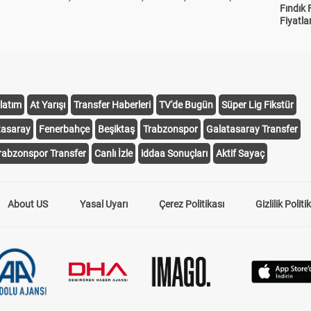
Fındık 
Fiyatla
latım
At Yarışı
Transfer Haberleri
TV'de Bugün
Süper Lig Fikstür
tasaray
Fenerbahçe
Beşiktaş
Trabzonspor
Galatasaray Transfer
rabzonspor Transfer
Canlı İzle
iddaa Sonuçları
Aktif Sayaç
About US
Yasal Uyarı
Çerez Politikası
Gizlilik Politi