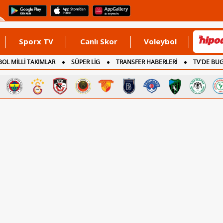
Sporx TV
Canlı Skor
Voleybol
OL MİLLİ TAKIMLAR
SÜPER LİG
TRANSFER HABERLERİ
TV'DE BU