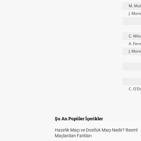
M. Mul
J. Mort
C. Wil
A. Fern
J. Mort
C. O'D
Şu An Popüler İçerikler
Hazırlık Maçı ve Dostluk Maçı Nedir? Resmî
Maçlardan Farkları