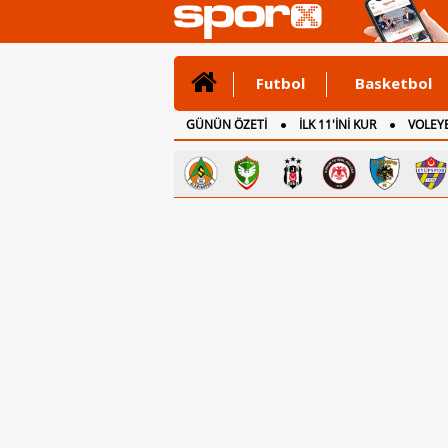
Futbol
Basketbol
GÜNÜN ÖZETİ
İLK 11'İNİ KUR
VOLEYB
CANLI ANLATIM
İNGİLTERE