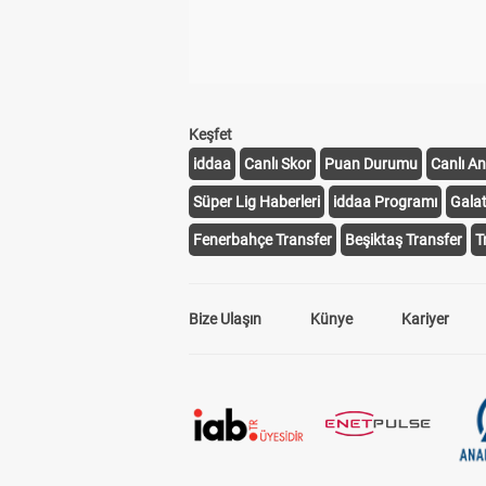
Keşfet
iddaa
Canlı Skor
Puan Durumu
Canlı An
Süper Lig Haberleri
iddaa Programı
Gala
Fenerbahçe Transfer
Beşiktaş Transfer
T
Bize Ulaşın
Künye
Kariyer