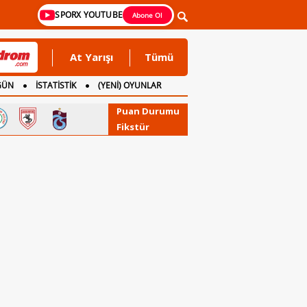
SPORX YOUTUBE
Abone Ol
At Yarışı
Tümü
GÜN
İSTATİSTİK
(YENİ) OYUNLAR
Puan Durumu
Fikstür