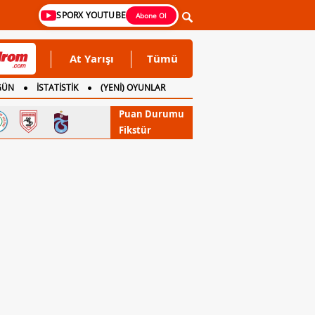
SPORX YOUTUBE
Abone Ol
At Yarışı
Tümü
GÜN
İSTATİSTİK
(YENİ) OYUNLAR
Puan Durumu
Fikstür