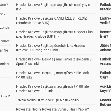
anır?
Hradec Kralove Beşiktaş maçı şifresiz canlı yayın
Futbold
izle
Kriterle
or ve
Hradec Kralove Beşiktaş CANLI İZLE ŞİFRESİZ
Endire
(Hradec Kralove BJK)
Verilir?
ezonda
Hradec Kralove Beşiktaş maçı şifresiz S Sport Plus
Bonserv
izle, Hradec Kralove BJK link
İşler?
 Süreci
Hradec Kralove Beşiktaş ücretsiz izle, Hradec
Jübile
Kralove BJK maçı canlı linki
Anlama
ar Ne
Hradec Kralove - Beşiktaş maçı şifresiz izle canlı S
Futbold
Sport Plus linki
Arasınd
amları
Hradec Kralove - Beşiktaş maçı şifresiz izle canlı
Futbol
tv100 linki
Olur?
Hradec Kralove Beşiktaş maçı şifresiz tv100 izle,
Açık L
Hradec Kralove BJK link
Kayıt Y
? ÖSYM
Trivela Nedir? Trivela Vuruşu Nasıl Yapılır?
Motorin
Beklene
Röveşata Nedir? Röveşata Vuruşu Nasıl Yapılır?