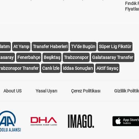
Fındık 
Fiyatla
latım
At Yarışı
Transfer Haberleri
TV'de Bugün
Süper Lig Fikstür
tasaray
Fenerbahçe
Beşiktaş
Trabzonspor
Galatasaray Transfer
rabzonspor Transfer
Canlı İzle
iddaa Sonuçları
Aktif Sayaç
About US
Yasal Uyarı
Çerez Politikası
Gizlilik Politi