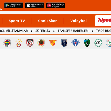
Sporx TV
Canlı Skor
Voleybol
OL MİLLİ TAKIMLAR
SÜPER LİG
TRANSFER HABERLERİ
TV'DE BU