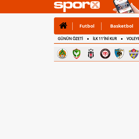
Futbol
Basketbol
GÜNÜN ÖZETİ
İLK 11'İNİ KUR
VOLEYB
CANLI ANLATIM
İNGİLTERE