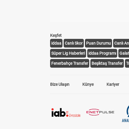
Keşfet
iddaa
Canlı Skor
Puan Durumu
Canlı An
Süper Lig Haberleri
iddaa Programı
Gala
Fenerbahçe Transfer
Beşiktaş Transfer
T
Bize Ulaşın
Künye
Kariyer