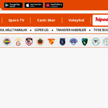
Sporx TV
Canlı Skor
Voleybol
OL MİLLİ TAKIMLAR
SÜPER LİG
TRANSFER HABERLERİ
TV'DE BU