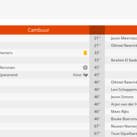
Cambuur
21''
Jason Meerstad
21''
Othniel Raterin
Diemers
33''
33''
Ibrahim El Kadi
Marsman
45''
Sjoestrand
45''
46''
Othniel Raterin
46''
Levi Schoppem
46''
Jevon Simons
46''
Arjen van der 
46''
Mees Rijks
46''
Bouke Boersm
67''
Reuven Niemei
67''
Teun Gijselhart