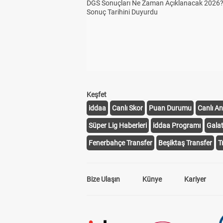
DGS Sonuçları Ne Zaman Açıklanacak 2026
Sonuç Tarihini Duyurdu
Keşfet
iddaa
Canlı Skor
Puan Durumu
Canlı An
Süper Lig Haberleri
iddaa Programı
Gala
Fenerbahçe Transfer
Beşiktaş Transfer
T
Bize Ulaşın
Künye
Kariyer