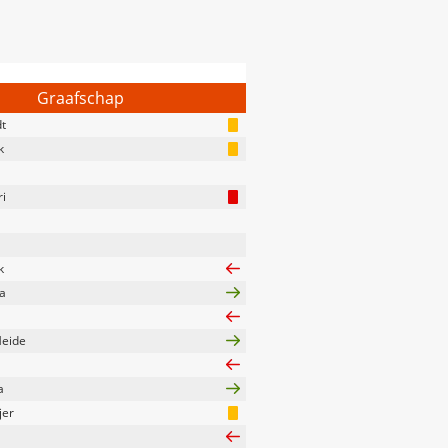
Graafschap
t
k
ri
k
a
Heide
a
jer