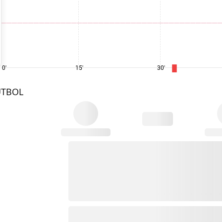
0'
15'
30'
UTBOL