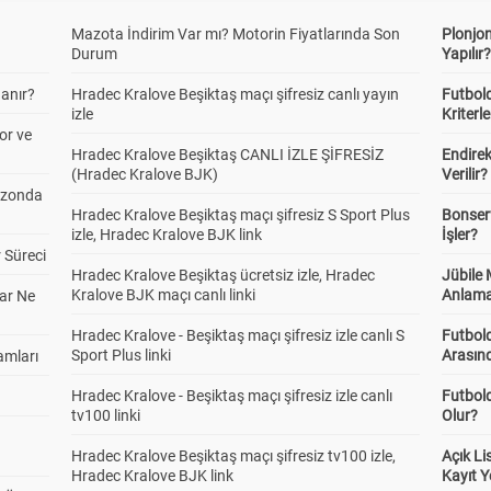
Mazota İndirim Var mı? Motorin Fiyatlarında Son
Plonjon
Durum
Yapılır
anır?
Hradec Kralove Beşiktaş maçı şifresiz canlı yayın
Futbold
izle
Kriterle
or ve
Hradec Kralove Beşiktaş CANLI İZLE ŞİFRESİZ
Endire
(Hradec Kralove BJK)
Verilir?
ezonda
Hradec Kralove Beşiktaş maçı şifresiz S Sport Plus
Bonserv
izle, Hradec Kralove BJK link
İşler?
 Süreci
Hradec Kralove Beşiktaş ücretsiz izle, Hradec
Jübile
Kralove BJK maçı canlı linki
Anlama
ar Ne
Hradec Kralove - Beşiktaş maçı şifresiz izle canlı S
Futbold
Sport Plus linki
Arasınd
amları
Hradec Kralove - Beşiktaş maçı şifresiz izle canlı
Futbol
tv100 linki
Olur?
Hradec Kralove Beşiktaş maçı şifresiz tv100 izle,
Açık L
Hradec Kralove BJK link
Kayıt Y