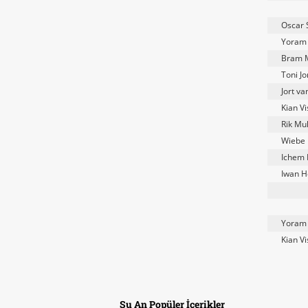
Oscar 
Yoram 
Bram 
Toni J
Jort v
Kian Vi
Rik Mu
Wiebe 
Ichem 
Iwan H
Yoram 
Kian Vi
Şu An Popüler İçerikler