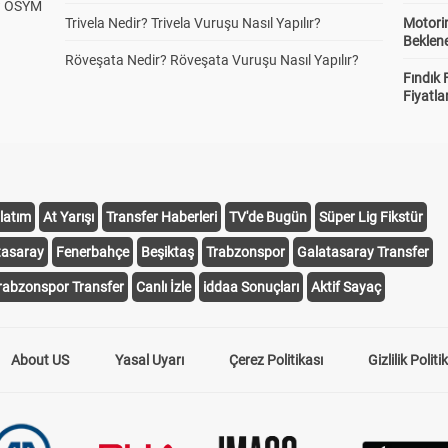
? ÖSYM
Trivela Nedir? Trivela Vuruşu Nasıl Yapılır?
Motorin
Beklene
Röveşata Nedir? Röveşata Vuruşu Nasıl Yapılır?
Fındık 
Fiyatla
latım
At Yarışı
Transfer Haberleri
TV'de Bugün
Süper Lig Fikstür
tasaray
Fenerbahçe
Beşiktaş
Trabzonspor
Galatasaray Transfer
rabzonspor Transfer
Canlı İzle
iddaa Sonuçları
Aktif Sayaç
About US
Yasal Uyarı
Çerez Politikası
Gizlilik Politi