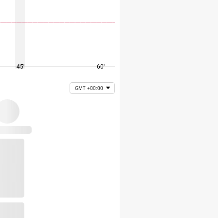
45'
60'
75'
GMT +00:00