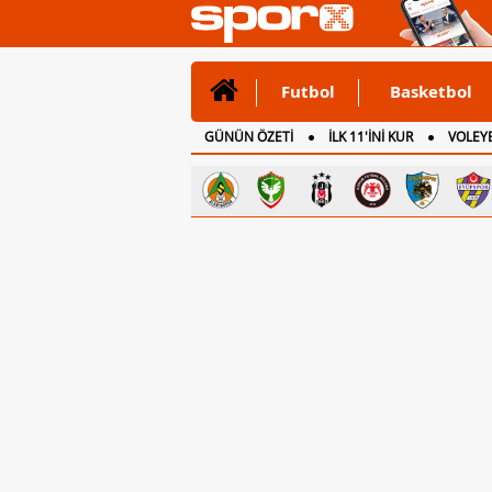
Futbol
Basketbol
GÜNÜN ÖZETİ
İLK 11'İNİ KUR
VOLEYB
CANLI ANLATIM
İNGİLTERE