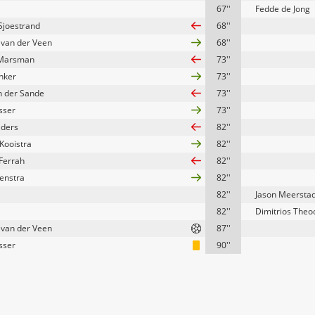
67''
Fedde de Jong
Sjoestrand
68''
van der Veen
68''
Marsman
73''
onker
73''
an der Sande
73''
sser
73''
lders
82''
Kooistra
82''
Ferrah
82''
enstra
82''
82''
Jason Meerstad
82''
Dimitrios Theo
van der Veen
87''
sser
90''