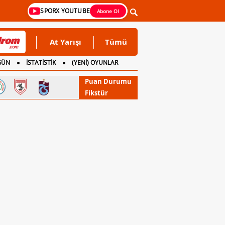
SPORX YOUTUBE
Abone Ol
At Yarışı
Tümü
GÜN
İSTATİSTİK
(YENİ) OYUNLAR
Puan Durumu
Fikstür