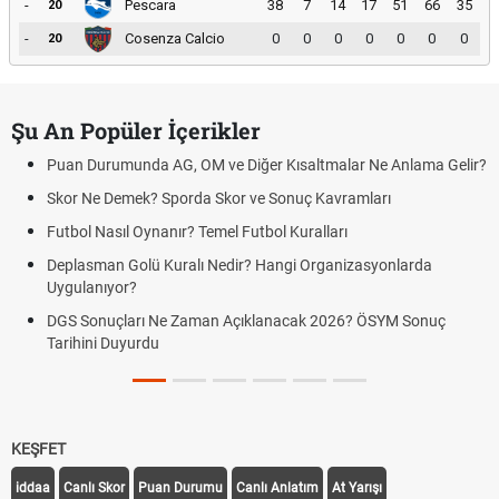
-
Pescara
38
7
14
17
51
66
35
20
-
Cosenza Calcio
0
0
0
0
0
0
0
20
Şu An Popüler İçerikler
Puan Durumunda AG, OM ve Diğer Kısaltmalar Ne Anlama Gelir?
Skor Ne Demek? Sporda Skor ve Sonuç Kavramları
Futbol Nasıl Oynanır? Temel Futbol Kuralları
Deplasman Golü Kuralı Nedir? Hangi Organizasyonlarda
Uygulanıyor?
DGS Sonuçları Ne Zaman Açıklanacak 2026? ÖSYM Sonuç
Tarihini Duyurdu
KEŞFET
iddaa
Canlı Skor
Puan Durumu
Canlı Anlatım
At Yarışı