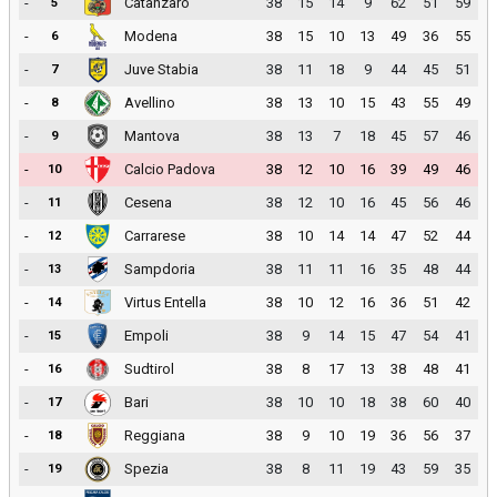
-
Catanzaro
38
15
14
9
62
51
59
5
-
Modena
38
15
10
13
49
36
55
6
-
Juve Stabia
38
11
18
9
44
45
51
7
-
Avellino
38
13
10
15
43
55
49
8
-
Mantova
38
13
7
18
45
57
46
9
-
Calcio Padova
38
12
10
16
39
49
46
10
-
Cesena
38
12
10
16
45
56
46
11
-
Carrarese
38
10
14
14
47
52
44
12
-
Sampdoria
38
11
11
16
35
48
44
13
-
Virtus Entella
38
10
12
16
36
51
42
14
-
Empoli
38
9
14
15
47
54
41
15
-
Sudtirol
38
8
17
13
38
48
41
16
-
Bari
38
10
10
18
38
60
40
17
-
Reggiana
38
9
10
19
36
56
37
18
-
Spezia
38
8
11
19
43
59
35
19