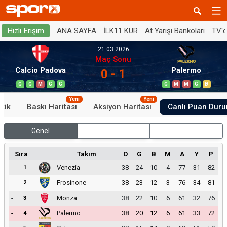
ANA SAYFA
İLK11 KUR
At Yarışı Bankoları
TV'
Hızlı Erişim
21.03.2026
Maç Sonu
Calcio Padova
Palermo
0 - 1
G
G
M
G
G
G
M
M
G
B
Yeni
Yeni
stik
Baskı Haritası
Aksiyon Haritası
Canlı Puan Dur
Genel
İç Saha
Dış Saha
Sıra
Takım
O
G
B
M
A
Y
P
-
Venezia
38
24
10
4
77
31
82
1
-
Frosinone
38
23
12
3
76
34
81
2
-
Monza
38
22
10
6
61
32
76
3
-
Palermo
38
20
12
6
61
33
72
4