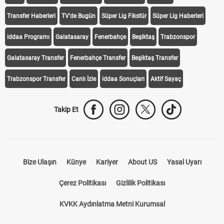
Transfer Haberleri
TV'de Bugün
Süper Lig Fikstür
Süper Lig Haberleri
iddaa Programı
Galatasaray
Fenerbahçe
Beşiktaş
Trabzonspor
Galatasaray Transfer
Fenerbahçe Transfer
Beşiktaş Transfer
Trabzonspor Transfer
Canlı İzle
iddaa Sonuçları
Aktif Sayaç
Takip Et
Bize Ulaşın
Künye
Kariyer
About US
Yasal Uyarı
Çerez Politikası
Gizlilik Politikası
KVKK Aydınlatma Metni Kurumsal