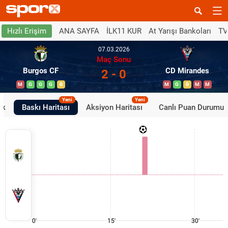
ANA SAYFA
İLK11 KUR
At Yarışı Bankoları
TV
Hızlı Erişim
07.03.2026
Maç Sonu
Burgos CF
CD Mirandes
2 - 0
M
G
G
G
B
M
G
B
M
M
Yeni
Yeni
ik
Baskı Haritası
Aksiyon Haritası
Canlı Puan Durumu
0'
15'
30'