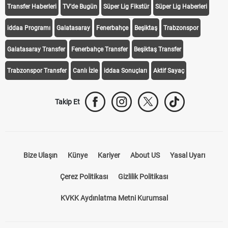
Transfer Haberleri
TV'de Bugün
Süper Lig Fikstür
Süper Lig Haberleri
iddaa Programı
Galatasaray
Fenerbahçe
Beşiktaş
Trabzonspor
Galatasaray Transfer
Fenerbahçe Transfer
Beşiktaş Transfer
Trabzonspor Transfer
Canlı İzle
iddaa Sonuçları
Aktif Sayaç
Takip Et
Bize Ulaşın
Künye
Kariyer
About US
Yasal Uyarı
Çerez Politikası
Gizlilik Politikası
KVKK Aydınlatma Metni Kurumsal