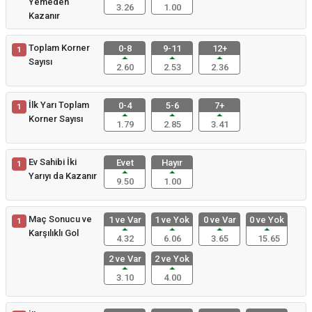
Yemeden
3.26
1.00
Kazanır
Toplam Korner
0-8
9-11
12+
1
Sayısı
2.60
2.53
2.36
İlk Yarı Toplam
0-4
5-6
7+
1
Korner Sayısı
1.79
2.85
3.41
Ev Sahibi İki
Evet
Hayır
1
Yarıyı da Kazanır
9.50
1.00
Maç Sonucu ve
1 ve Var
1 ve Yok
0 ve Var
0 ve Yok
1
Karşılıklı Gol
4.32
6.06
3.65
15.65
2 ve Var
2 ve Yok
3.10
4.00