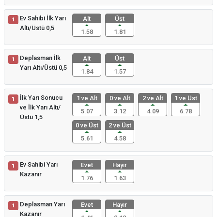
Ev Sahibi İlk Yarı
Alt
Üst
1
Altı/Üstü 0,5
1.58
1.81
Deplasman İlk
Alt
Üst
1
Yarı Altı/Üstü 0,5
1.84
1.57
İlk Yarı Sonucu
1 ve Alt
0 ve Alt
2 ve Alt
1 ve Üst
1
ve İlk Yarı Altı/
5.07
3.12
4.09
6.78
Üstü 1,5
0 ve Üst
2 ve Üst
5.61
4.58
Ev Sahibi Yarı
Evet
Hayır
1
Kazanır
1.76
1.63
Deplasman Yarı
Evet
Hayır
1
Kazanır