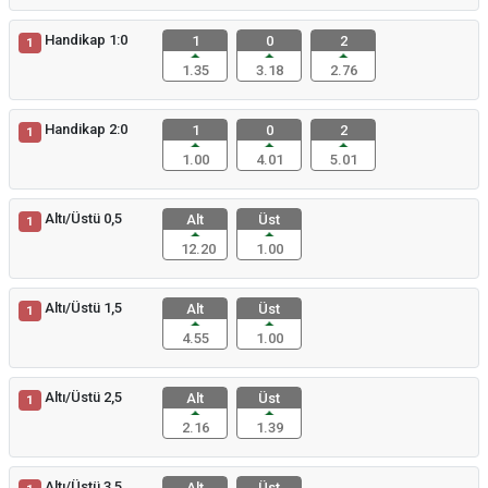
Handikap 1:0
1
0
2
1
1.35
3.18
2.76
Handikap 2:0
1
0
2
1
1.00
4.01
5.01
Altı/Üstü 0,5
Alt
Üst
1
12.20
1.00
Altı/Üstü 1,5
Alt
Üst
1
4.55
1.00
Altı/Üstü 2,5
Alt
Üst
1
2.16
1.39
Altı/Üstü 3,5
Alt
Üst