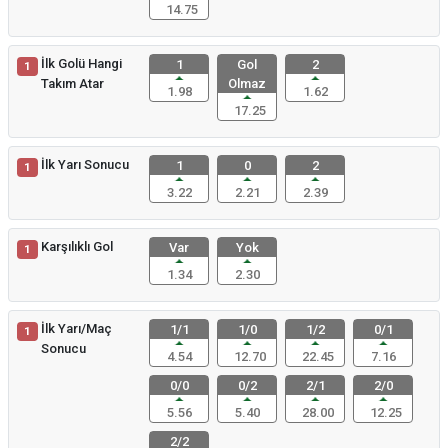
14.75
İlk Golü Hangi
1
Gol
2
1
Takım Atar
Olmaz
1.98
1.62
17.25
İlk Yarı Sonucu
1
0
2
1
3.22
2.21
2.39
Karşılıklı Gol
Var
Yok
1
1.34
2.30
İlk Yarı/Maç
1/1
1/0
1/2
0/1
1
Sonucu
4.54
12.70
22.45
7.16
0/0
0/2
2/1
2/0
5.56
5.40
28.00
12.25
2/2