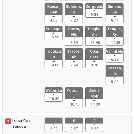
Raman,
Schoofs,
Sergeant,
Simons,
Ben
R
Je
9.81
4.03
7.23
8.41
St. Jago,
Storm,
Tanghe,
Teague,
Nik
An
Ry
15.90
6.39
15.90
11.35
Tocukvu,
Traore,
Ujka,
Vanrafelgh
N
Ab
Serx
6.28
14.85
7.69
8.78
Vossen,
Je
5.08
Willen, Lu
Yeboah,
Zekri,
El
Mon
16.80
10.15
14.30
İkinci Yarı
1
0
2
1
Sonucu
2.92
2.57
2.22