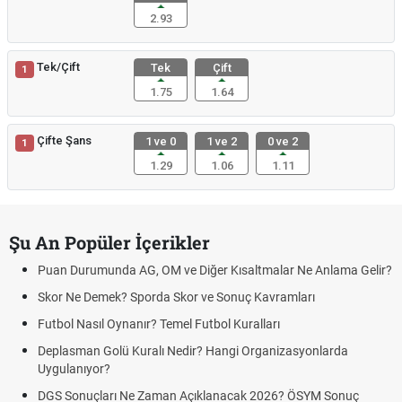
2.93
Tek/Çift
Tek
Çift
1
1.75
1.64
Çifte Şans
1 ve 0
1 ve 2
0 ve 2
1
1.29
1.06
1.11
Şu An Popüler İçerikler
Puan Durumunda AG, OM ve Diğer Kısaltmalar Ne Anlama Gelir?
Skor Ne Demek? Sporda Skor ve Sonuç Kavramları
Futbol Nasıl Oynanır? Temel Futbol Kuralları
Deplasman Golü Kuralı Nedir? Hangi Organizasyonlarda
Uygulanıyor?
DGS Sonuçları Ne Zaman Açıklanacak 2026? ÖSYM Sonuç