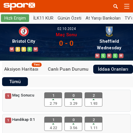
İLK11 KUR
Günün Özeti
At Yarışı Bankoları
TV'
Hızlı Erişim
02.10.2024
Maç Sonu
Bristol City
Sheffield
0 - 0
Wednesday
M
B
B
G
M
M
G
M
G
M
Yeni
Aksiyon Haritası
Canlı Puan Durumu
İddaa Oranları
Tümü
Maç Sonucu
1
0
2
1
2.79
3.29
1.93
Handikap 0:1
1
0
2
1
4.22
3.56
1.11