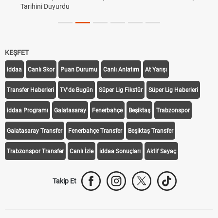
Tarihini Duyurdu
KEŞFET
iddaa
Canlı Skor
Puan Durumu
Canlı Anlatım
At Yarışı
Transfer Haberleri
TV'de Bugün
Süper Lig Fikstür
Süper Lig Haberleri
iddaa Programı
Galatasaray
Fenerbahçe
Beşiktaş
Trabzonspor
Galatasaray Transfer
Fenerbahçe Transfer
Beşiktaş Transfer
Trabzonspor Transfer
Canlı İzle
iddaa Sonuçları
Aktif Sayaç
Takip Et