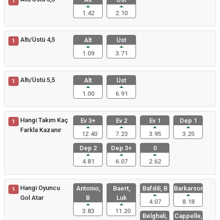
1
1.42
2.10
Altı/Üstü 4,5
Alt
Üst
1
1.09
3.71
Altı/Üstü 5,5
Alt
Üst
1
1.00
6.91
Hangi Takım Kaç
Ev 3+
Ev 2
Ev 1
Dep 1
1
Farkla Kazanır
12.40
7.23
3.95
3.25
Dep 2
Dep 3+
0
4.81
6.07
2.62
Hangi Oyuncu
Antonio,
Baert,
Bafdili, B
Barkarson,
1
Gol Atar
B
Luk
4.07
8.18
3.83
11.20
Belghali,
Cappelle,