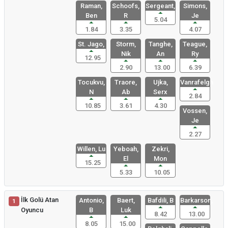
Raman,
Schoofs,
Sergeant,
Simons,
Ben
R
Je
5.04
1.84
3.35
4.07
St. Jago,
Storm,
Tanghe,
Teague,
Nik
An
Ry
12.95
2.90
13.00
6.39
Tocukvu,
Traore,
Ujka,
Vanrafelgh
N
Ab
Serx
2.84
10.85
3.61
4.30
Vossen,
Je
2.27
Willen, Lu
Yeboah,
Zekri,
El
Mon
15.25
5.33
10.05
İlk Golü Atan
Antonio,
Baert,
Bafdili, B
Barkarson,
1
Oyuncu
B
Luk
8.42
13.00
8.05
15.00