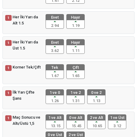
1.41
2.12
Her İki Yarı da
Evet
Hayır
1
Alt 1.5
2.94
1.19
Her İki Yarı da
Evet
Hayır
1
Üst 1.5
3.62
1.11
Korner Tek/Çift
Tek
Çift
1
1.67
1.65
İlk Yarı Çifte
1 ve 0
1 ve 2
0 ve 2
1
Şans
1.26
1.31
1.13
Maç Sonucu ve
1 ve Alt
0 ve Alt
2 ve Alt
1 ve Üst
1
Altı/Üstü 1,5
13.15
15.45
10.65
3.12
0 ve Üst
2 ve Üst