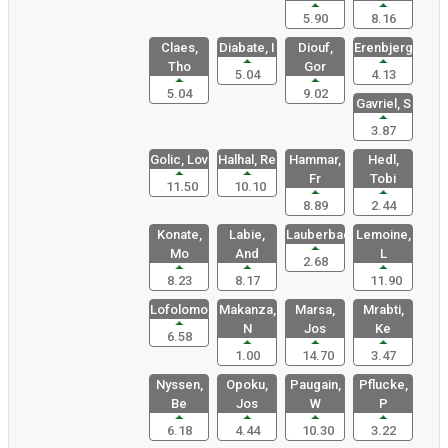
5.90
8.16
Claes,
Diabate, I
Diouf,
Erenbjerg,
Tho
Gor
5.04
4.13
5.04
9.02
Gavriel, S
3.87
Golic, Lov
Halhal, Re
Hammar,
Hedl,
Fr
Tobi
11.50
10.10
8.89
2.44
Konate,
Labie,
Lauberbach
Lemoine,
Mo
And
L
2.68
8.23
8.17
11.90
Lofolomo,
Makanza,
Marsa,
Mrabti,
N
Jos
Ke
6.58
1.00
14.70
3.47
Nyssen,
Opoku,
Paugain,
Pflucke,
Be
Jos
W
P
6.18
4.44
10.30
3.22