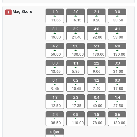
Maç Skoru
1:0
2:0
2:1
3:0
1
11.65
16.15
9.20
33.50
3:1
3:2
4:0
4:1
19.00
21.40
92.00
53.00
4:2
5:0
5:1
6:0
59.00
130.00
130.00
130.00
0:0
1:1
2:2
3:3
13.65
5.85
9.06
31.00
0:1
0:2
1:2
0:3
9.46
10.65
7.49
17.80
1:3
2:3
0:4
1:4
12.50
17.35
40.00
27.50
2:4
0:5
1:5
0:6
38.50
110.00
78.00
130.00
diğer