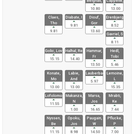
Belghali,
Cappelle,
10.80
13.00
Claes,
Diabate, I
Diouf,
Erenbjerg,
Tho
Gor
9.81
8.52
9.81
13.60
Gavriel, S
8.11
Golic, Lov
Halhal, Re
Hammar,
Hedl,
Fr
Tobi
15.15
14.40
13.50
5.46
Konate,
Labie,
Lauberbach
Lemoine,
Mo
And
L
5.97
13.00
13.00
15.35
Lofolomo,
Makanza,
Marsa,
Mrabti,
N
Jos
Ke
11.55
1.00
16.65
7.44
Nyssen,
Opoku,
Paugain,
Pflucke,
Be
Jos
W
P
11.15
8.98
14.50
7.00