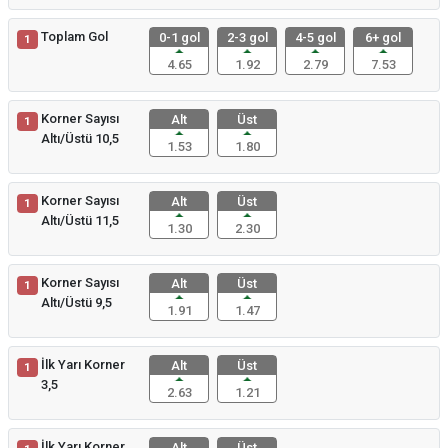
Toplam Gol
0-1 gol
2-3 gol
4-5 gol
6+ gol
1
4.65
1.92
2.79
7.53
Korner Sayısı
Alt
Üst
1
Altı/Üstü 10,5
1.53
1.80
Korner Sayısı
Alt
Üst
1
Altı/Üstü 11,5
1.30
2.30
Korner Sayısı
Alt
Üst
1
Altı/Üstü 9,5
1.91
1.47
İlk Yarı Korner
Alt
Üst
1
3,5
2.63
1.21
İlk Yarı Korner
Alt
Üst