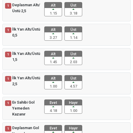
Deplasman Altı/
Alt
Üst
1
Üstü 2,5
1.15
3.18
İlk Yarı Altı/Üstü
Alt
Üst
1
0,5
3.27
1.14
İlk Yarı Altı/Üstü
Alt
Üst
1
1,5
1.45
2.03
İlk Yarı Altı/Üstü
Alt
Üst
1
2,5
1.00
4.57
Ev Sahibi Gol
Evet
Hayır
1
Yemeden
4.18
1.00
Kazanır
Deplasman Gol
Evet
Hayır
1