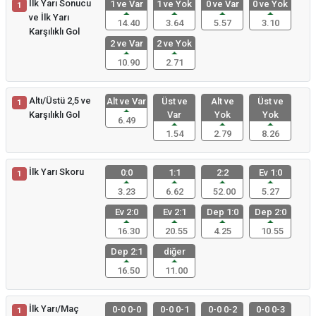
İlk Yarı Sonucu
1 ve Var
1 ve Yok
0 ve Var
0 ve Yok
1
ve İlk Yarı
14.40
3.64
5.57
3.10
Karşılıklı Gol
2 ve Var
2 ve Yok
10.90
2.71
Altı/Üstü 2,5 ve
Alt ve Var
Üst ve
Alt ve
Üst ve
1
Karşılıklı Gol
Var
Yok
Yok
6.49
1.54
2.79
8.26
İlk Yarı Skoru
0:0
1:1
2:2
Ev 1:0
1
3.23
6.62
52.00
5.27
Ev 2:0
Ev 2:1
Dep 1:0
Dep 2:0
16.30
20.55
4.25
10.55
Dep 2:1
diğer
16.50
11.00
İlk Yarı/Maç
0-0 0-0
0-0 0-1
0-0 0-2
0-0 0-3
1