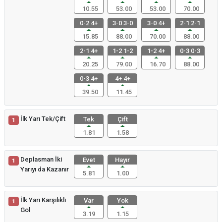
10.55
53.00
53.00
70.00
0-2 4+
3-0 3-0
3-0 4+
2-1 2-1
15.85
88.00
70.00
88.00
2-1 4+
1-2 1-2
1-2 4+
0-3 0-3
20.25
79.00
16.70
88.00
0-3 4+
4+ 4+
39.50
11.45
İlk Yarı Tek/Çift
Tek
Çift
1
1.81
1.58
Deplasman İki
Evet
Hayır
1
Yarıyı da Kazanır
5.81
1.00
İlk Yarı Karşılıklı
Var
Yok
1
Gol
3.19
1.15