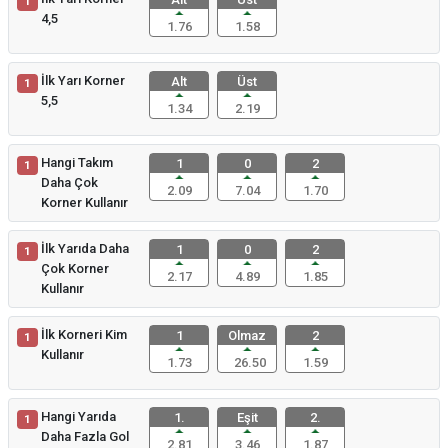
1
4,5
1.76
1.58
İlk Yarı Korner
Alt
Üst
1
5,5
1.34
2.19
Hangi Takım
1
0
2
1
Daha Çok
2.09
7.04
1.70
Korner Kullanır
İlk Yarıda Daha
1
0
2
1
Çok Korner
2.17
4.89
1.85
Kullanır
İlk Korneri Kim
1
Olmaz
2
1
Kullanır
1.73
26.50
1.59
Hangi Yarıda
1.
Eşit
2.
1
Daha Fazla Gol
2.81
3.46
1.87