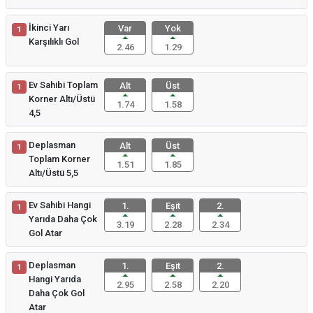
İkinci Yarı
Var
Yok
1
Karşılıklı Gol
2.46
1.29
Ev Sahibi Toplam
Alt
Üst
1
Korner Altı/Üstü
1.74
1.58
4,5
Deplasman
Alt
Üst
1
Toplam Korner
1.51
1.85
Altı/Üstü 5,5
Ev Sahibi Hangi
1.
Eşit
2.
1
Yarıda Daha Çok
3.19
2.28
2.34
Gol Atar
Deplasman
1.
Eşit
2.
1
Hangi Yarıda
2.95
2.58
2.20
Daha Çok Gol
Atar