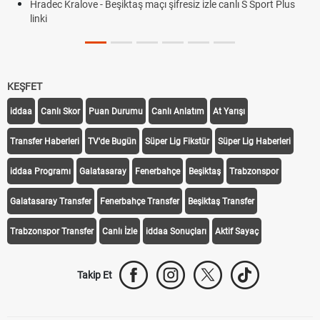
Hradec Kralove - Beşiktaş maçı şifresiz izle canlı S Sport Plus
linki
KEŞFET
iddaa
Canlı Skor
Puan Durumu
Canlı Anlatım
At Yarışı
Transfer Haberleri
TV'de Bugün
Süper Lig Fikstür
Süper Lig Haberleri
iddaa Programı
Galatasaray
Fenerbahçe
Beşiktaş
Trabzonspor
Galatasaray Transfer
Fenerbahçe Transfer
Beşiktaş Transfer
Trabzonspor Transfer
Canlı İzle
iddaa Sonuçları
Aktif Sayaç
Takip Et