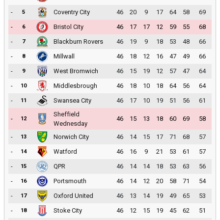
-
Coventry City
46
20
9
17
64
58
69
5
-
Bristol City
46
17
17
12
59
55
68
6
-
Blackburn Rovers
46
19
9
18
53
48
66
7
-
Millwall
46
18
12
16
47
49
66
8
-
West Bromwich
46
15
19
12
57
47
64
9
-
Middlesbrough
46
18
10
18
64
56
64
10
-
Swansea City
46
17
10
19
51
56
61
11
Sheffield
-
46
15
13
18
60
69
58
12
Wednesday
-
Norwich City
46
14
15
17
71
68
57
13
-
Watford
46
16
9
21
53
61
57
14
-
QPR
46
14
14
18
53
63
56
15
-
Portsmouth
46
14
12
20
58
71
54
16
-
Oxford United
46
13
14
19
49
65
53
17
-
Stoke City
46
12
15
19
45
62
51
18