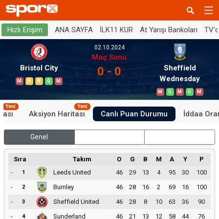
ANA SAYFA
İLK11 KUR
At Yarışı Bankoları
TV'
Hızlı Erişim
02.10.2024
Maç Sonu
Bristol City
Sheffield
0 - 0
Wednesday
M
B
B
G
M
M
G
M
G
M
Yeni
Yeni
tası
Aksiyon Haritası
Canlı Puan Durumu
İddaa Oran
Genel
İç Saha
Dış Saha
Sıra
Takım
O
G
B
M
A
Y
P
-
Leeds United
46
29
13
4
95
30
100
1
-
Burnley
46
28
16
2
69
16
100
2
-
Sheffield United
46
28
8
10
63
36
90
3
-
Sunderland
46
21
13
12
58
44
76
4