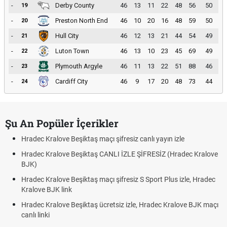
-
Derby County
46
13
11
22
48
56
50
19
-
Preston North End
46
10
20
16
48
59
50
20
-
Hull City
46
12
13
21
44
54
49
21
-
Luton Town
46
13
10
23
45
69
49
22
-
Plymouth Argyle
46
11
13
22
51
88
46
23
-
Cardiff City
46
9
17
20
48
73
44
24
Şu An Popüler İçerikler
Hradec Kralove Beşiktaş maçı şifresiz canlı yayın izle
Hradec Kralove Beşiktaş CANLI İZLE ŞİFRESİZ (Hradec Kralove
BJK)
Hradec Kralove Beşiktaş maçı şifresiz S Sport Plus izle, Hradec
Kralove BJK link
Hradec Kralove Beşiktaş ücretsiz izle, Hradec Kralove BJK maçı
canlı linki