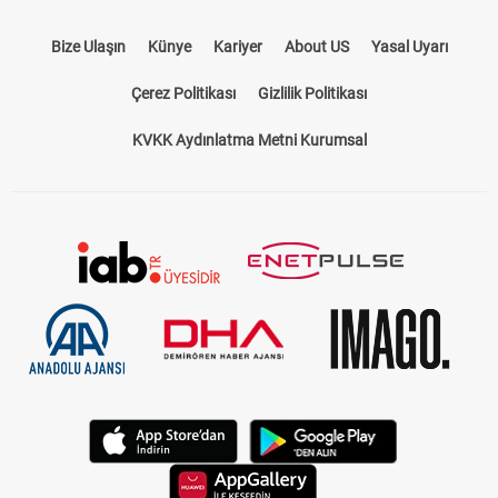
Bize Ulaşın
Künye
Kariyer
About US
Yasal Uyarı
Çerez Politikası
Gizlilik Politikası
KVKK Aydınlatma Metni Kurumsal